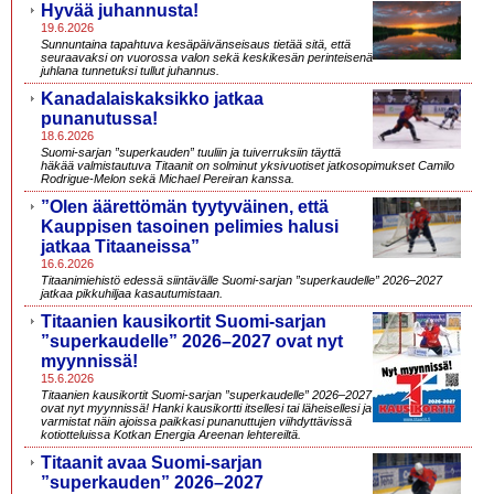
Hyvää juhannusta!
19.6.2026
Sunnuntaina tapahtuva kesäpäivänseisaus tietää sitä, että
seuraavaksi on vuorossa valon sekä keskikesän perinteisenä
juhlana tunnetuksi tullut juhannus.
Kanadalaiskaksikko jatkaa
punanutussa!
18.6.2026
Suomi-sarjan ”superkauden” tuuliin ja tuiverruksiin täyttä
häkää valmistautuva Titaanit on solminut yksivuotiset jatkosopimukset Camilo
Rodrigue-Melon sekä Michael Pereiran kanssa.
”Olen äärettömän tyytyväinen, että
Kauppisen tasoinen pelimies halusi
jatkaa Titaaneissa”
16.6.2026
Titaanimiehistö edessä siintävälle Suomi-sarjan ”superkaudelle” 2026–2027
jatkaa pikkuhiljaa kasautumistaan.
Titaanien kausikortit Suomi-sarjan
”superkaudelle” 2026–2027 ovat nyt
myynnissä!
15.6.2026
Titaanien kausikortit Suomi-sarjan ”superkaudelle” 2026–2027
ovat nyt myynnissä! Hanki kausikortti itsellesi tai läheisellesi ja
varmistat näin ajoissa paikkasi punanuttujen viihdyttävissä
kotiotteluissa Kotkan Energia Areenan lehtereiltä.
Titaanit avaa Suomi-sarjan
”superkauden” 2026–2027