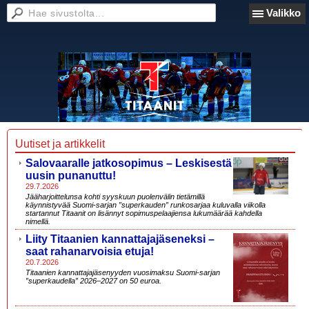
Valikko
Uutiset ja artikkelit
Salovaaralle jatkosopimus – Leskisestä
uusin punanuttu!
29.7.2026
Jääharjoittelunsa kohti syyskuun puolenvälin tietämillä
käynnistyvää Suomi-sarjan ”superkauden” runkosarjaa kuluvalla viikolla
startannut Titaanit on lisännyt sopimuspelaajiensa lukumäärää kahdella
nimellä.
Liity Titaanien kannattajajäseneksi –
saat rahanarvoisia etuja!
20.7.2026
Titaanien kannattajajäsenyyden vuosimaksu Suomi-sarjan
”superkaudella” 2026–2027 on 50 euroa.