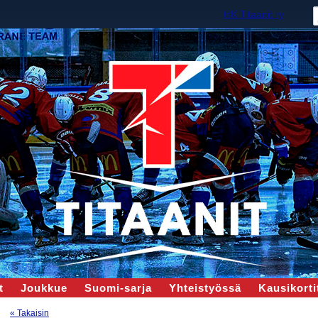
HK Titaanit ry
t
Joukkue
Suomi-sarja
Yhteistyössä
Kausikortit
« Takaisin