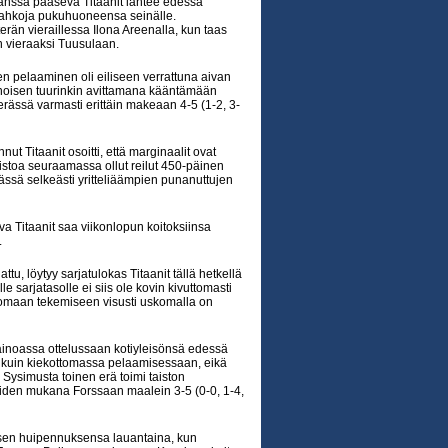
nssa pääsevä Titaanit lähtee edessä
nahkoja pukuhuoneensa seinälle.
rän vieraillessa Ilona Areenalla, kun taas
n vieraaksi Tuusulaan.
en pelaaminen oli eiliseen verrattuna aivan
ienoisen tuurinkin avittamana kääntämään
ässä varmasti erittäin makeaan 4-5 (1-2, 3-
 Titaanit osoitti, että marginaalit ovat
istoa seuraamassa ollut reilut 450-päinen
rässä selkeästi yritteliäämpien punanuttujen
a Titaanit saa viikonlopun koitoksiinsa
.
 löytyy sarjatulokas Titaanit tällä hetkellä
sarjatasolle ei siis ole kovin kivuttomasti
 ja omaan tekemiseen visusti uskomalla on
n ainoassa ottelussaan kotiyleisönsä edessä
ssa kuin kiekottomassa pelaamisessaan, eikä
 Sysimusta toinen erä toimi taiston
eraiden mukana Forssaan maalein 3-5 (0-0, 1-4,
isen huipennuksensa lauantaina, kun