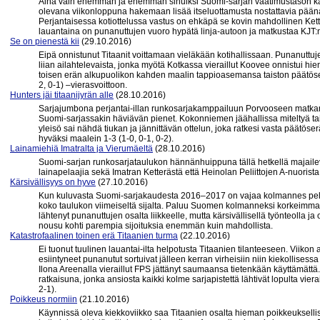
Aina vain enemmän ja enemmän sinuiksi Suomi-sarjan vaatimustason ka
olevana viikonloppuna hakemaan lisää itseluottamusta nostattavia pää
Perjantaisessa kotiottelussa vastus on ehkäpä se kovin mahdollinen Kette
lauantaina on punanuttujen vuoro hypätä linja-autoon ja matkustaa KJT:
Se on pienestä kii
(29.10.2016)
Eipä onnistunut Titaanit voittamaan vieläkään kotihallissaan. Punanuttuj
liian ailahtelevaista, jonka myötä Kotkassa vieraillut Koovee onnistui h
toisen erän alkupuolikon kahden maalin tappioasemansa taiston päätöser
2, 0-1) –vierasvoittoon.
Hunters jäi titaanijyrän alle
(28.10.2016)
Sarjajumbona perjantai-illan runkosarjakamppailuun Porvooseen matkannut
Suomi-sarjassakin häviävän pienet. Kokonniemen jäähallissa miteltyä ta
yleisö sai nähdä tiukan ja jännittävän ottelun, joka ratkesi vasta päätöse
hyväksi maalein 1-3 (1-0, 0-1, 0-2).
Lainamiehiä Imatralta ja Vierumäeltä
(28.10.2016)
Suomi-sarjan runkosarjataulukon hännänhuippuna tällä hetkellä majailev
lainapelaajia sekä Imatran Ketterästä että Heinolan Peliittojen A-nuorista
Kärsivällisyys on hyve
(27.10.2016)
Kun kuluvasta Suomi-sarjakaudesta 2016–2017 on vajaa kolmannes pelattu,
koko taulukon viimeiseltä sijalta. Paluu Suomen kolmanneksi korkeimmalle 
lähtenyt punanuttujen osalta liikkeelle, mutta kärsivällisellä työnteolla
nousu kohti parempia sijoituksia enemmän kuin mahdollista.
Katastrofaalinen toinen erä Titaanien turma
(22.10.2016)
Ei tuonut tuulinen lauantai-ilta helpotusta Titaanien tilanteeseen. Viiko
esiintyneet punanutut sortuivat jälleen kerran virheisiin niin kiekollise
Ilona Areenalla vieraillut FPS jättänyt saumaansa tietenkään käyttämättä.
ratkaisuna, jonka ansiosta kaikki kolme sarjapistettä lähtivät lopulta vi
2-1).
Poikkeus normiin
(21.10.2016)
Käynnissä oleva kiekkoviikko saa Titaanien osalta hieman poikkeuksell