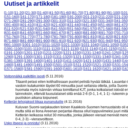
Uutiset ja artikkelit
[1-10]
[11-20]
[21-30]
[31-40]
[41-50]
[51-60]
[61-70]
[71-80]
[81-90]
[91-100]
[101
[151-160]
[161-170]
[171-180]
[181-190]
[191-200]
[201-210]
[211-220]
[221-230
[271-280]
[281-290]
[291-300]
[301-310]
[311-320]
[321-330]
[331-340]
[341-350
[391-400]
[401-410]
[411-420]
[421-430]
[431-440]
[441-450]
[451-460]
[461-470
[511-520]
[521-530]
[531-540]
[541-550]
[551-560]
[561-570]
[571-580]
[581-590
[631-640]
[641-650]
[651-660]
[661-670]
[671-680]
[681-690]
[691-700]
[701-710
[751-760]
[761-770]
[771-780]
[781-790]
[791-800]
[801-810]
[811-820]
[821-830
[871-880]
[881-890]
[891-900]
[901-910]
[911-920]
[921-930]
[931-940]
[941-950
[991-1000]
[1001-1010]
[1011-1020]
[1021-1030]
[1031-1040]
[1041-1050]
[105
[1091-1100]
[1101-1110]
[1111-1120]
[1121-1130]
[1131-1140]
[1141-1150]
[1151
[1191-1200]
[1201-1210]
[1211-1220]
[1221-1230]
[1231-1240]
[1241-1250]
[12
1290]
[1291-1300]
[1301-1310]
[1311-1320]
[1321-1330]
[1331-1340]
[1341-135
[1381-1390]
[1391-1400]
[1401-1410]
[1411-1420]
[1421-1430]
[1431-1440]
[14
1480]
[1481-1490]
[1491-1500]
[1501-1510]
[1511-1520]
[1521-1530]
[1531-154
[1571-1580]
[1581-1590]
[1591-1600]
[1601-1610]
[1611-1620]
[1621-1630]
[16
Voitonnälkä palkittiin isosti
(5.11.2016)
Titaanit pelasi eilen kotihallissaan puolet pelistä hyvää lätkää. Lauantai-
vastoin kutakuinkin täydet 60 minuuttia juuri sellaisia otteita, joilla Suo
huomata myös isännän virkaa toimittanut KJT, jonka kotkalaiset iskivät eri
tainnoksiin, etteivät tuusulalaiset siitä enää 2-6 (0-1, 1-4, 1-1) –lukem
puoliskon aikana toipuneet.
Ketterän tehojaksot liikaa punanutuille
(4.11.2016)
Kuluvan Suomi-sarjakauden toinen Kaakkois-Suomen herruustaisto oli edel
mutta sillä ei Ilona Areenan perjantai-iltassa ollut loppuviimeksi juuri mi
Ketterän kelkassa reilut 30 minuuttia, jonka jälkeen vieraat menivät menoj
0-4, 2-3) –vierasvoittoon.
Usko itseesi ja onnistu!
(3.11.2016)