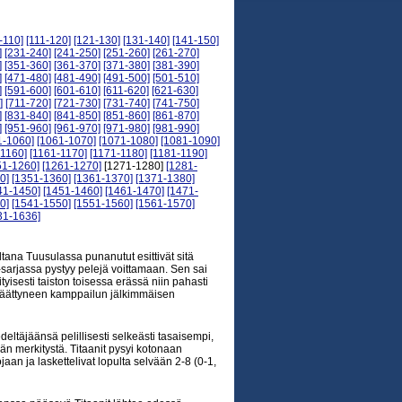
-110]
[111-120]
[121-130]
[131-140]
[141-150]
]
[231-240]
[241-250]
[251-260]
[261-270]
]
[351-360]
[361-370]
[371-380]
[381-390]
]
[471-480]
[481-490]
[491-500]
[501-510]
]
[591-600]
[601-610]
[611-620]
[621-630]
]
[711-720]
[721-730]
[731-740]
[741-750]
]
[831-840]
[841-850]
[851-860]
[861-870]
]
[951-960]
[961-970]
[971-980]
[981-990]
1-1060]
[1061-1070]
[1071-1080]
[1081-1090]
-1160]
[1161-1170]
[1171-1180]
[1181-1190]
51-1260]
[1261-1270]
[1271-1280]
[1281-
0]
[1351-1360]
[1361-1370]
[1371-1380]
41-1450]
[1451-1460]
[1461-1470]
[1471-
0]
[1541-1550]
[1551-1560]
[1561-1570]
31-1636]
iltana Tuusulassa punanutut esittivät sitä
mi-sarjassa pystyy pelejä voittamaan. Sen sai
tyisesti taiston toisessa erässä niin pahasti
in päättyneen kamppailun jälkimmäisen
täjäänsä pelillisesti selkeästi tasaisempi,
tään merkitystä. Titaanit pysyi kotonaan
aan ja laskettelivat lopulta selvään 2-8 (0-1,