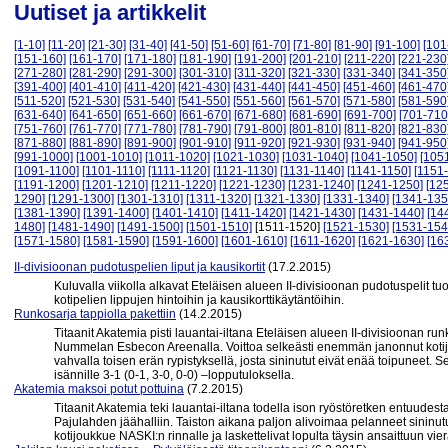
Uutiset ja artikkelit
[1-10]
[11-20]
[21-30]
[31-40]
[41-50]
[51-60]
[61-70]
[71-80]
[81-90]
[91-100]
[101
[151-160]
[161-170]
[171-180]
[181-190]
[191-200]
[201-210]
[211-220]
[221-230
[271-280]
[281-290]
[291-300]
[301-310]
[311-320]
[321-330]
[331-340]
[341-350
[391-400]
[401-410]
[411-420]
[421-430]
[431-440]
[441-450]
[451-460]
[461-470
[511-520]
[521-530]
[531-540]
[541-550]
[551-560]
[561-570]
[571-580]
[581-590
[631-640]
[641-650]
[651-660]
[661-670]
[671-680]
[681-690]
[691-700]
[701-710
[751-760]
[761-770]
[771-780]
[781-790]
[791-800]
[801-810]
[811-820]
[821-830
[871-880]
[881-890]
[891-900]
[901-910]
[911-920]
[921-930]
[931-940]
[941-950
[991-1000]
[1001-1010]
[1011-1020]
[1021-1030]
[1031-1040]
[1041-1050]
[105
[1091-1100]
[1101-1110]
[1111-1120]
[1121-1130]
[1131-1140]
[1141-1150]
[1151
[1191-1200]
[1201-1210]
[1211-1220]
[1221-1230]
[1231-1240]
[1241-1250]
[12
1290]
[1291-1300]
[1301-1310]
[1311-1320]
[1321-1330]
[1331-1340]
[1341-135
[1381-1390]
[1391-1400]
[1401-1410]
[1411-1420]
[1421-1430]
[1431-1440]
[14
1480]
[1481-1490]
[1491-1500]
[1501-1510]
[1511-1520]
[1521-1530]
[1531-154
[1571-1580]
[1581-1590]
[1591-1600]
[1601-1610]
[1611-1620]
[1621-1630]
[16
II-divisioonan pudotuspelien liput ja kausikortit
(17.2.2015)
Kuluvalla viikolla alkavat Eteläisen alueen II-divisioonan pudotuspelit t
kotipelien lippujen hintoihin ja kausikorttikäytäntöihin.
Runkosarja tappiolla pakettiin
(14.2.2015)
Titaanit Akatemia pisti lauantai-iltana Eteläisen alueen II-divisioonan r
Nummelan Esbecon Areenalla. Voittoa selkeästi enemmän janonnut kotij
vahvalla toisen erän rypistyksellä, josta sininutut eivät enää toipuneet. S
isännille 3-1 (0-1, 3-0, 0-0) –lopputuloksella.
Akatemia maksoi potut pottuina
(7.2.2015)
Titaanit Akatemia teki lauantai-iltana todella ison ryöstöretken entuudest
Pajulahden jäähalliin. Taiston aikana paljon alivoimaa pelanneet sininu
kotijoukkue NASKI:n rinnalle ja laskettelivat lopulta täysin ansaittuun vie