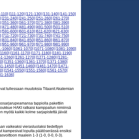
-110]
[111-120]
[121-130]
[131-140]
[141-150]
]
[231-240]
[241-250]
[251-260]
[261-270]
]
[351-360]
[361-370]
[371-380]
[381-390]
]
[471-480]
[481-490]
[491-500]
[501-510]
]
[591-600]
[601-610]
[611-620]
[621-630]
]
[711-720]
[721-730]
[731-740]
[741-750]
]
[831-840]
[841-850]
[851-860]
[861-870]
]
[951-960]
[961-970]
[971-980]
[981-990]
1-1060]
[1061-1070]
[1071-1080]
[1081-1090]
-1160]
[1161-1170]
[1171-1180]
[1181-1190]
51-1260]
[1261-1270]
[1271-1280]
[1281-
0]
[1351-1360]
[1361-1370]
[1371-1380]
41-1450]
[1451-1460]
[1461-1470]
[1471-
0]
[1541-1550]
[1551-1560]
[1561-1570]
31-1636]
uovat tullessaan muutoksia Titaanit Akatemian
unkosarjarupeamansa tappiolla pakettiin
oukkue HAKI ratkaisi kamppailun nimiinsä
en myötä kaikki kolme sarjapistettä jäivät
aan vaikeaksi vierasluolaksi tiedettyyn
tut kampesivat lopulta päätöserässä ensiksi
rasvoittoon maalein 1-3 (1-0, 0-0, 0-3).