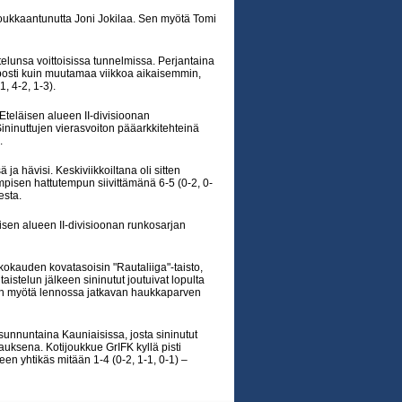
oukkaantunutta Joni Jokilaa. Sen myötä Tomi
telunsa voittoisissa tunnelmissa. Perjantaina
lposti kuin muutamaa viikkoa aikaisemmin,
, 4-2, 1-3).
 Eteläisen alueen II-divisioonan
 Sininuttujen vierasvoiton pääarkkitehteinä
.
a hävisi. Keskiviikkoiltana oli sitten
pisen hattutempun siivittämänä 6-5 (0-2, 0-
esta.
äisen alueen II-divisioonan runkosarjan
kokauden kovatasoisin "Rautaliiga"-taisto,
istelun jälkeen sininutut joutuivat lopulta
ön myötä lennossa jatkavan haukkaparven
sunnuntaina Kauniaisissa, josta sininutut
auksena. Kotijoukkue GrIFK kyllä pisti
een yhtikäs mitään 1-4 (0-2, 1-1, 0-1) –