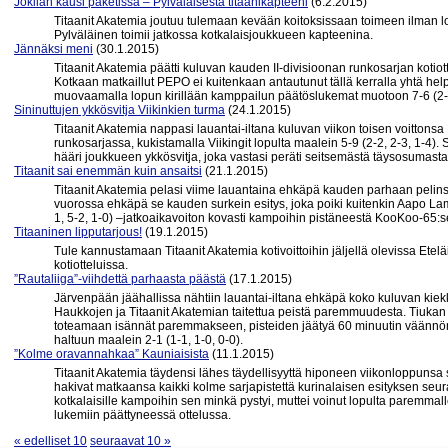
Jokilan kausi paketissa – Pylväläisestä titaanikapteeni
(6.2.2015)
Titaanit Akatemia joutuu tulemaan kevään koitoksissaan toimeen ilman l
Pylväläinen toimii jatkossa kotkalaisjoukkueen kapteenina.
Jännäksi meni
(30.1.2015)
Titaanit Akatemia päätti kuluvan kauden II-divisioonan runkosarjan kotiot
Kotkaan matkaillut PEPO ei kuitenkaan antautunut tällä kerralla yhtä he
muovaamalla lopun kirillään kamppailun päätöslukemat muotoon 7-6 (2-1
Sininuttujen ykkösvitja Viikinkien turma
(24.1.2015)
Titaanit Akatemia nappasi lauantai-iltana kuluvan viikon toisen voittonsa
runkosarjassa, kukistamalla Viikingit lopulta maalein 5-9 (2-2, 2-3, 1-4).
hääri joukkueen ykkösvitja, joka vastasi peräti seitsemästä täysosumasta
Titaanit sai enemmän kuin ansaitsi
(21.1.2015)
Titaanit Akatemia pelasi viime lauantaina ehkäpä kauden parhaan pelinsä j
vuorossa ehkäpä se kauden surkein esitys, joka poiki kuitenkin Aapo Lam
1, 5-2, 1-0) –jatkoaikavoiton kovasti kampoihin pistäneestä KooKoo-65:s
Titaaninen lipputarjous!
(19.1.2015)
Tule kannustamaan Titaanit Akatemia kotivoittoihin jäljellä olevissa Etel
kotiotteluissa.
”Rautaliiga”-viihdettä parhaasta päästä
(17.1.2015)
Järvenpään jäähallissa nähtiin lauantai-iltana ehkäpä koko kuluvan kiek
Haukkojen ja Titaanit Akatemian taitettua peistä paremmuudesta. Tiukan ta
toteamaan isännät paremmakseen, pisteiden jäätyä 60 minuutin väänn
haltuun maalein 2-1 (1-1, 1-0, 0-0).
”Kolme oravannahkaa” Kauniaisista
(11.1.2015)
Titaanit Akatemia täydensi lähes täydellisyyttä hiponeen viikonloppunsa 
hakivat matkaansa kaikki kolme sarjapistettä kurinalaisen esityksen seur
kotkalaisille kampoihin sen minkä pystyi, muttei voinut lopulta paremmall
lukemiin päättyneessä ottelussa.
« edelliset 10
seuraavat 10 »