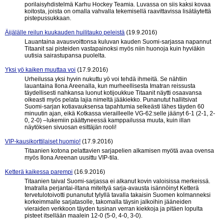
porilaisyhdistelmä Karhu Hockey Teamia. Luvassa on siis kaksi kovaa
koitosta, joista on omalla vahvalla tekemisellä raavittavissa lisätäytettä
pistepussukkaan.
Äijälälle reilun kuukauden huilitauko peleistä
(19.9.2016)
Lauantaina avausvoittonsa kuluvan kauden Suomi-sarjassa napannut
Titaanit sai pisteiden vastapainoksi myös niin huonoja kuin hyviäkin
uutisia sairastupansa puolelta.
Yksi yö kaiken muuttaa voi
(17.9.2016)
Urheilussa yksi hyvin nukuttu yö voi tehdä ihmeitä. Se nähtiin
lauantaina Ilona Areenalla, kun murheellisesta Imatran reissusta
täydellisesti nahkansa luonut kotijoukkue Titaanit näytti osaavansa
oikeasti myös pelata lajia nimeltä jääkiekko. Punanutut hallitsivat
Suomi-sarjan kotiavauksensa tapahtumia selkeästi lähes täyden 60
minuutin ajan, eikä Kotkassa vierailleelle VG-62:selle jäänyt 6-1 (2-1, 2-
0, 2-0) –lukemiin päättyneessä kamppailussa muuta, kuin illan
näytöksen sivuosan esittäjän rooli!
VIP-kausikorttilaiset huomio!
(17.9.2016)
Titaanien kotona pelattavien sarjapelien alkamisen myötä avaa ovensa
myös Ilona Areenan uusittu VIP-tila.
Ketterä kaikessa parempi
(16.9.2016)
Titaanien taival Suomi-sarjassa ei alkanut kovin valoisissa merkeissä.
Imatralla perjantai-iltana miteltyä sarja-avausta isännöinyt Ketterä
tervetulotoivotti punanutut tylyllä tavalla takaisin Suomen kolmanneksi
korkeimmalle sarjatasolle, takomalla täysin jalkoihin jääneiden
vieraiden verkkoon täyden tusinan verran kiekkoja ja pitäen lopulta
pisteet itsellään maalein 12-0 (5-0, 4-0, 3-0).