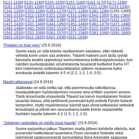
[1121-1130]
[1131-1140]
[1141-1150]
[1151-1160]
[1161-1170]
[1171-1180]
[1181-1190]
[1191-1200]
[1201-1210]
[1211-1220]
[1221-1230]
[1231-1240]
[1241-1250]
[1251-1260]
[1261-1270]
[1271-1280]
[1281-1290]
[1291-1300]
[1301-1310]
[1311-1320]
[1321-1330]
[1331-1340]
[1341-1350]
[1351-1360]
[1361-1370]
[1371-1380]
[1381-1390]
[1391-1400]
[1401-1410]
[1411-1420]
[1421-1430]
[1431-1440]
[1441-1450]
[1451-1460]
[1461-1470]
[1471-1480]
[1481-1490]
[1491-1500]
[1501-1510]
[1511-1520]
[1521-1530]
[1531-1540]
[1541-1550]
[1551-1560]
[1561-1570]
[1571-1580]
[1581-1590]
[1591-1600]
[1601-1610]
[1611-1620]
[1621-1630]
[1631-1636]
”Pistekin on ihan jees”
(25.9.2016)
Suomi-sarja on siitä todella opettavainen sarjataso, ettei räikeitä
virheitä kovin usein saa anteeksi. Titaanit makseli juuri tästä syystä
karvaalla tavalla oppirahoja sunnuntaisessa kotikamppailussaan, kun
isäntien puolustuspään uinahduksista tasaisesti kuittaillut Karhu HT
kävi hakemassa voittolaukauskilpailun jälkeen mukaansa kaksi
arvokasta pistettä lukemin 4-5 vl (2-2, 1-2, 1-0, 0-0).
Maalit ratkaisevat
(24.9.2016)
Jääkiekko on siitä metka laji, että paremmuutta ratkottaessa,
maalipaikkojen hyödyntäminen nousee aina erittäin suureen arvoon.
Tästä ikivanhasta viisaudesta Titaanit sai karun muistutuksen Nokian
lauantai-illassa, sillä pelillisesti punanutut kyllä pistivät Pyrylle tiukasti
kampoihin, mutta maalinteossa isännät taas olivat kotkalaisia selkeästi
terävämpiä ja pitivät sen seurauksena kaikki kolme sarjapistettä
itsellään lopulta lukemin 4-2 (1-0, 1-2, 2-0).
”Jokainen vastustaja on meille kova haaste”
(23.9.2016)
Suomi-sarjasirkus jatkuu Titaanien osalta jälleen kahdella ottelulla, kun
punanutut matkustavat lauantaina Pyryn vieraaksi Nokialle sekä
isännöivät vastavuoroisesti sunnuntaina Ilona Areenalle saapuvaa