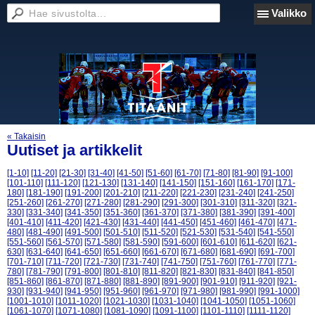
Valikko
« Takaisin
Uutiset ja artikkelit
[1-10]
[11-20]
[21-30]
[31-40]
[41-50]
[51-60]
[61-70]
[71-80]
[81-90]
[91-100]
[101-110]
[111-120]
[121-130]
[131-140]
[141-150]
[151-160]
[161-170]
[171-
180]
[181-190]
[191-200]
[201-210]
[211-220]
[221-230]
[231-240]
[241-250]
[251-260]
[261-270]
[271-280]
[281-290]
[291-300]
[301-310]
[311-320]
[321-
330]
[331-340]
[341-350]
[351-360]
[361-370]
[371-380]
[381-390]
[391-400]
[401-410]
[411-420]
[421-430]
[431-440]
[441-450]
[451-460]
[461-470]
[471-
480]
[481-490]
[491-500]
[501-510]
[511-520]
[521-530]
[531-540]
[541-550]
[551-560]
[561-570]
[571-580]
[581-590]
[591-600]
[601-610]
[611-620]
[621-
630]
[631-640]
[641-650]
[651-660]
[661-670]
[671-680]
[681-690]
[691-700]
[701-710]
[711-720]
[721-730]
[731-740]
[741-750]
[751-760]
[761-770]
[771-
780]
[781-790]
[791-800]
[801-810]
[811-820]
[821-830]
[831-840]
[841-850]
[851-860]
[861-870]
[871-880]
[881-890]
[891-900]
[901-910]
[911-920]
[921-
930]
[931-940]
[941-950]
[951-960]
[961-970]
[971-980]
[981-990]
[991-1000]
[1001-1010]
[1011-1020]
[1021-1030]
[1031-1040]
[1041-1050]
[1051-1060]
[1061-1070]
[1071-1080]
[1081-1090]
[1091-1100]
[1101-1110]
[1111-1120]