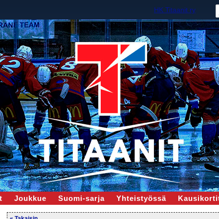
HK Titaanit ry
t
Joukkue
Suomi-sarja
Yhteistyössä
Kausikortit
« Takaisin