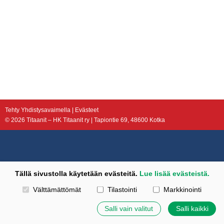
Tehty Yhdistysavaimella
|
Evästeet
©
2026 Titaanit – HK Titaanit ry | Tapiontie 69, 48600 Kotka
Tällä sivustolla käytetään evästeitä.
Lue lisää evästeistä.
Valitse käytettävät evästeet
Välttämättömät
Tilastointi
Markkinointi
Salli vain valitut
Salli kaikki