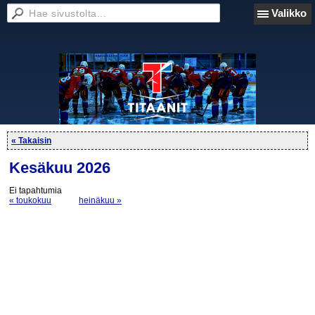
Valikko
« Takaisin
Kesäkuu 2026
Ei tapahtumia
« toukokuu
heinäkuu »