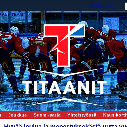
HK Titaanit ry
t
Joukkue
Suomi-sarja
Yhteistyössä
Kausikortit
Hyvää joulua ja menestyksekästä uutta vu