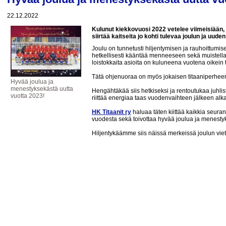
22.12.2022
Kulunut kiekkovuosi 2022 vetelee viimeisiään, 
siirtää kaitseita jo kohti tulevaa joulun ja uu
Joulu on tunnetusti hiljentymisen ja rauhoittumi
hetkellisesti kääntää menneeseen sekä muistell
loistokkaita asioita on kuluneena vuotena oikein 
Tätä ohjenuoraa on myös jokaisen titaaniperhee
Hyvää joulua ja
menestyksekästä uutta
Hengähtäkää siis hetkiseksi ja rentoutukaa juhlis
vuotta 2023!
riittää energiaa taas vuodenvaihteen jälkeen al
HK Titaanit ry
haluaa täten kiittää kaikkia seur
vuodesta sekä toivottaa hyvää joulua ja menesty
Hiljentykäämme siis näissä merkeissä joulun vie