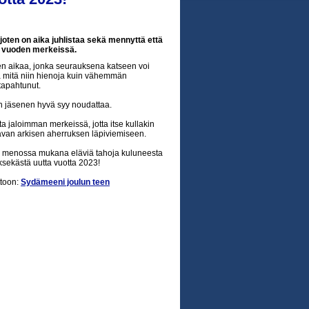
joten on aika juhlistaa sekä mennyttä että
den vuoden merkeissä.
sen aikaa, jonka seurauksena katseen voi
a mitä niin hienoja kuin vähemmän
tapahtunut.
n jäsenen hyvä syy noudattaa.
ta jaloimman merkeissä, jotta itse kullakin
kavan arkisen aherruksen läpiviemiseen.
an menossa mukana eläviä tahoja kuluneesta
ksekästä uutta vuotta 2023!
ttoon:
Sydämeeni joulun teen