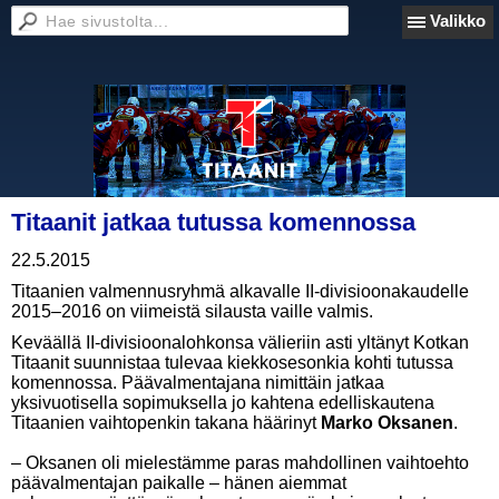
Valikko
Titaanit jatkaa tutussa komennossa
22.5.2015
Titaanien valmennusryhmä alkavalle II-divisioonakaudelle
2015–2016 on viimeistä silausta vaille valmis.
Keväällä II-divisioonalohkonsa välieriin asti yltänyt Kotkan
Titaanit suunnistaa tulevaa kiekkosesonkia kohti tutussa
komennossa. Päävalmentajana nimittäin jatkaa
yksivuotisella sopimuksella jo kahtena edelliskautena
Titaanien vaihtopenkin takana häärinyt
Marko Oksanen
.
– Oksanen oli mielestämme paras mahdollinen vaihtoehto
päävalmentajan paikalle – hänen aiemmat