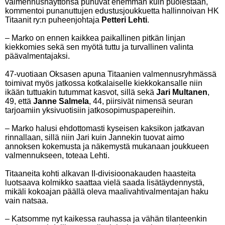
valmennusnäyttönsä puhuvat enemmän kuin puolestaan,
kommentoi punanuttujen edustusjoukkuetta hallinnoivan HK
Titaanit ry:n puheenjohtaja
Petteri Lehti
.
– Marko on ennen kaikkea paikallinen pitkän linjan
kiekkomies sekä sen myötä tuttu ja turvallinen valinta
päävalmentajaksi.
47-vuotiaan Oksasen apuna Titaanien valmennusryhmässä
toimivat myös jatkossa kotkalaiselle kiekkokansalle niin
ikään tuttuakin tutummat kasvot, sillä sekä
Jari Multanen
,
49, että
Janne Salmela
, 44, piirsivät nimensä seuran
tarjoamiin yksivuotisiin jatkosopimuspapereihin.
– Marko halusi ehdottomasti kyseisen kaksikon jatkavan
rinnallaan, sillä niin Jari kuin Jannekin tuovat aimo
annoksen kokemusta ja näkemystä mukanaan joukkueen
valmennukseen, toteaa Lehti.
Titaaneita kohti alkavan II-divisioonakauden haasteita
luotsaava kolmikko saattaa vielä saada lisätäydennystä,
mikäli kokoajan päällä oleva maalivahtivalmentajan haku
vain natsaa.
– Katsomme nyt kaikessa rauhassa ja vähän tilanteenkin