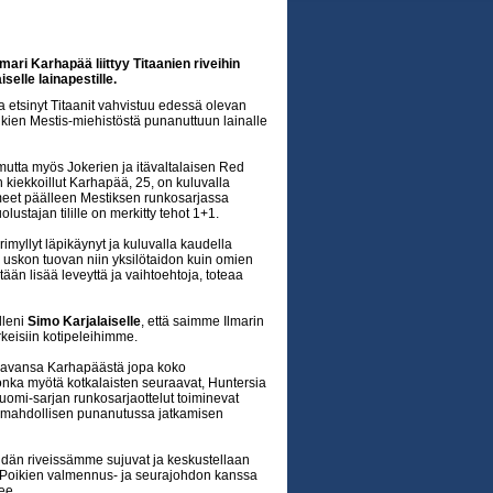
ri Karhapää liittyy Titaanien riveihin
selle lainapestille.
a etsinyt Titaanit vahvistuu edessä olevan
kien Mestis-miehistöstä punanuttuun lainalle
utta myös Jokerien ja itävaltalaisen Red
 kiekkoillut Karhapää, 25, on kuluvalla
eet päälleen Mestiksen runkosarjassa
lustajan tilille on merkitty tehot 1+1.
myllyt läpikäynyt ja kuluvalla kaudella
 uskon tuovan niin yksilötaidon kuin omien
n lisää leveyttä ja vaihtoehtoja, toteaa
lleni
Simo Karjalaiselle
, että saimme Ilmarin
rkeisiin kotipeleihimme.
 saavansa Karhapäästä jopa koko
nka myötä kotkalaisten seuraavat, Huntersia
uomi-sarjan runkosarjaottelut toiminevat
 mahdollisen punanutussa jatkamisen
idän riveissämme sujuvat ja keskustellaan
-Poikien valmennus- ja seurajohdon kanssa
ee.