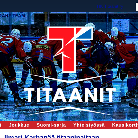
HK Titaanit ry
t
Joukkue
Suomi-sarja
Yhteistyössä
Kausikortit
Ilmari Karhapää titaanipaitaan