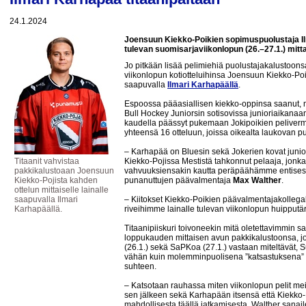
24.1.2024
Joensuun Kiekko-Poikien sopimuspuolustaja Ilma
tulevan suomisarjaviikonlopun (26.–27.1.) mittai
Jo pitkään lisää pelimiehiä puolustajakalustoons
viikonlopun kotiotteluihinsa Joensuun Kiekko-Poi
saapuvalla
Ilmari Karhapäällä
.
Espoossa pääasiallisen kiekko-oppinsa saanut, m
Bull Hockey Juniorsin sotisovissa junioriaikanaan
kaudella päässyt pukemaan Jokipoikien peliverm
yhteensä 16 otteluun, joissa oikealta laukovan puo
– Karhapää on Bluesin sekä Jokerien kovat juniori
Titaanit vahvistaa
Kiekko-Pojissa Mestistä tahkonnut pelaaja, jonka
pakkikalustoaan Joensuun
vahvuuksiensakin kautta peräpäähämme entisestää
Kiekko-Pojista kahden
punanuttujen päävalmentaja
Max Walther
.
ottelun mittaiselle lainalle
saapuvalla Ilmari
– Kiitokset Kiekko-Poikien päävalmentajakollega
Karhapäällä.
riveihimme lainalle tulevan viikonlopun huipputä
Titaanipiiskuri toivoneekin mitä oletettavimmin
loppukauden mittaisen avun pakkikalustoonsa, jo
(26.1.) sekä SaPKoa (27.1.) vastaan miteltävät, S
vähän kuin molemminpuolisena ”katsastuksena”
suhteen.
– Katsotaan rauhassa miten viikonlopun pelit me
sen jälkeen sekä Karhapään itsensä että Kiekko
mahdollisesta täällä jatkamisesta, Walther sanail