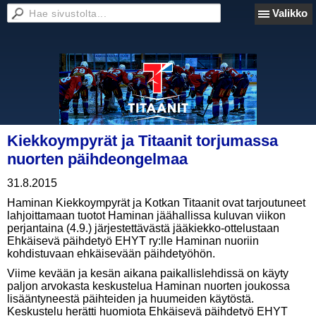
Valikko
Kiekkoympyrät ja Titaanit torjumassa
nuorten päihdeongelmaa
31.8.2015
Haminan Kiekkoympyrät ja Kotkan Titaanit ovat tarjoutuneet
lahjoittamaan tuotot Haminan jäähallissa kuluvan viikon
perjantaina (4.9.) järjestettävästä jääkiekko-ottelustaan
Ehkäisevä päihdetyö EHYT ry:lle Haminan nuoriin
kohdistuvaan ehkäisevään päihdetyöhön.
Viime kevään ja kesän aikana paikallislehdissä on käyty
paljon arvokasta keskustelua Haminan nuorten joukossa
lisääntyneestä päihteiden ja huumeiden käytöstä.
Keskustelu herätti huomiota Ehkäisevä päihdetyö EHYT