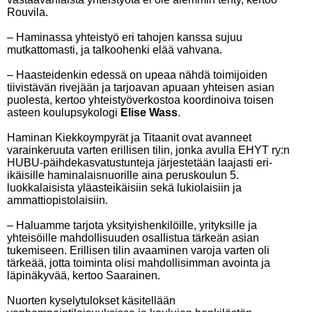
Rouvila.
– Haminassa yhteistyö eri tahojen kanssa sujuu
mutkattomasti, ja talkoohenki elää vahvana.
– Haasteidenkin edessä on upeaa nähdä toimijoiden
tiivistävän rivejään ja tarjoavan apuaan yhteisen asian
puolesta, kertoo yhteistyöverkostoa koordinoiva toisen
asteen koulupsykologi
Elise Wass
.
Haminan Kiekkoympyrät ja Titaanit ovat avanneet
varainkeruuta varten erillisen tilin, jonka avulla EHYT ry:n
HUBU-päihdekasvatustunteja järjestetään laajasti eri-
ikäisille haminalaisnuorille aina peruskoulun 5.
luokkalaisista yläasteikäisiin sekä lukiolaisiin ja
ammattiopistolaisiin.
– Haluamme tarjota yksityishenkilöille, yrityksille ja
yhteisöille mahdollisuuden osallistua tärkeän asian
tukemiseen. Erillisen tilin avaaminen varoja varten oli
tärkeää, jotta toiminta olisi mahdollisimman avointa ja
läpinäkyvää, kertoo Saarainen.
Nuorten kyselytulokset käsitellään