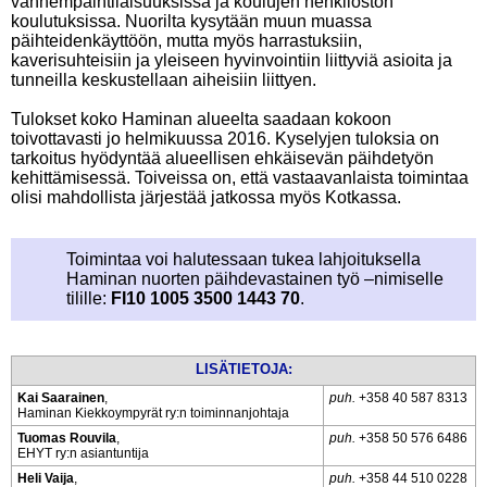
vanhempaintilaisuuksissa ja koulujen henkilöstön
koulutuksissa. Nuorilta kysytään muun muassa
päihteidenkäyttöön, mutta myös harrastuksiin,
kaverisuhteisiin ja yleiseen hyvinvointiin liittyviä asioita ja
tunneilla keskustellaan aiheisiin liittyen.
Tulokset koko Haminan alueelta saadaan kokoon
toivottavasti jo helmikuussa 2016. Kyselyjen tuloksia on
tarkoitus hyödyntää alueellisen ehkäisevän päihdetyön
kehittämisessä. Toiveissa on, että vastaavanlaista toimintaa
olisi mahdollista järjestää jatkossa myös Kotkassa.
Toimintaa voi halutessaan tukea lahjoituksella
Haminan nuorten päihdevastainen työ –nimiselle
tilille:
FI10 1005 3500 1443 70
.
LISÄTIETOJA:
Kai Saarainen
,
puh.
+358 40 587 8313
Haminan Kiekkoympyrät ry:n toiminnanjohtaja
Tuomas Rouvila
,
puh.
+358 50 576 6486
EHYT ry:n asiantuntija
Heli Vaija
,
puh.
+358 44 510 0228