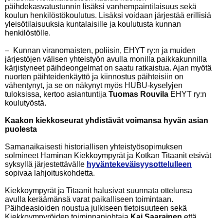
päihdekasvatustunnin lisäksi vanhempaintilaisuus sekä
koulun henkilöstökoulutus. Lisäksi voidaan järjestää erillisiä
yleisötilaisuuksia kuntalaisille ja koulutusta kunnan
henkilöstölle.
– Kunnan viranomaisten, poliisin, EHYT ry:n ja muiden
järjestöjen välisen yhteistyön avulla monilla paikkakunnilla
kärjistyneet päihdeongelmat on saatu ratkaistua. Ajan myötä
nuorten päihteidenkäyttö ja kiinnostus päihteisiin on
vähentynyt, ja se on näkynyt myös HUBU-kyselyjen
tuloksissa, kertoo asiantuntija
Tuomas Rouvila
EHYT ry:n
koulutyöstä.
Kaakon kiekkoseurat yhdistävät voimansa hyvän asian
puolesta
Samanaikaisesti historiallisen yhteistyösopimuksen
solmineet Haminan Kiekkoympyrät ja Kotkan Titaanit etsivät
syksyllä järjestettävälle
hyväntekeväisyysottelulleen
sopivaa lahjoituskohdetta.
Kiekkoympyrät ja Titaanit halusivat suunnata ottelunsa
avulla keräämänsä varat paikalliseen toimintaan.
Päihdeasioiden noustua julkiseen tietoisuuteen sekä
Kiekkoympyröiden toiminnanjohtaja
Kai Saarainen
että