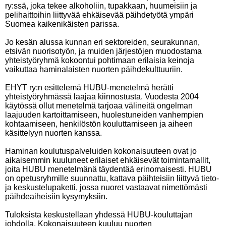
ry:ssä, joka tekee alkoholiin, tupakkaan, huumeisiin ja
pelihaittoihin liittyvää ehkäisevää päihdetyötä ympäri
Suomea kaikenikäisten parissa.
Jo kesän alussa kunnan eri sektoreiden, seurakunnan,
etsivän nuorisotyön, ja muiden järjestöjen muodostama
yhteistyöryhmä kokoontui pohtimaan erilaisia keinoja
vaikuttaa haminalaisten nuorten päihdekulttuuriin.
EHYT ry:n esittelemä HUBU-menetelmä herätti
yhteistyöryhmässä laajaa kiinnostusta. Vuodesta 2004
käytössä ollut menetelmä tarjoaa välineitä ongelman
laajuuden kartoittamiseen, huolestuneiden vanhempien
kohtaamiseen, henkilöstön kouluttamiseen ja aiheen
käsittelyyn nuorten kanssa.
Haminan koulutuspalveluiden kokonaisuuteen ovat jo
aikaisemmin kuuluneet erilaiset ehkäisevät toimintamallit,
joita HUBU menetelmänä täydentää erinomaisesti. HUBU
on opetusryhmille suunnattu, kattava päihteisiin liittyvä tieto-
ja keskustelupaketti, jossa nuoret vastaavat nimettömästi
päihdeaiheisiin kysymyksiin.
Tuloksista keskustellaan yhdessä HUBU-kouluttajan
johdolla. Kokonaisuuteen kuuluu nuorten