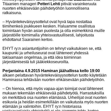
Titaanien manageri
Petteri Lehti
pitivät varainkeruuta
nuorten ehkäisevään päihdetyöhön luonnollisena
ratkaisuna.
– Hyväntekeväisyysottelut ovat hyvä tapa nostattaa
tiimihenkeä joukkueen kesken. Haluamme osallistua
toimintaan hyvän asian puolesta ja olla esimerkkinä muille
järjestöille toimimalla yhteisvastuullisesti, lahjoitusta
ehdottanut Saarainen kertoo.
EHYT ry:n asiantuntijoihin on tehnyt vaikutuksen se, että
kaupunki ja urheiluseurat ovat lähteneet yhdessä
taklaamaan ongelmaa, ja että idea toiminnan
järjestämisestä tuli jääkiekkoseuroilta.
Perjantaina 4.9.2015 Haminan jäähallissa kello 19:00
alkaen pelattavan hyväntekeväisyysottelun tuotto käytetään
Haminassa tehtävään nuorten ehkäisevään päihdetyöhön.
– On hienoa, että myös vapaa-ajan toimijat ovat lähteneet
mukaan tekemään ehkäisevää päihdetyötä. Harrastuksilla
on merkittävä osa nuorten elämässä. Urheilijat ovat nuorten
esikuvia ja heidän esimerkillään on vaikutusta myös nuorten
elämään ja valintoihin. EHYT ry:n historiassa
vastaavanlaista yhteistyötä ei ole aiemmin tehty, kertoo