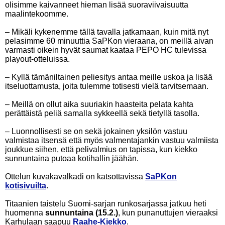
olisimme kaivanneet hieman lisää suoraviivaisuutta
maalintekoomme.
– Mikäli kykenemme tällä tavalla jatkamaan, kuin mitä nyt
pelasimme 60 minuuttia SaPKon vieraana, on meillä aivan
varmasti oikein hyvät saumat kaataa PEPO HC tulevissa
playout-otteluissa.
– Kyllä tämäniltainen peliesitys antaa meille uskoa ja lisää
itseluottamusta, joita tulemme totisesti vielä tarvitsemaan.
– Meillä on ollut aika suuriakin haasteita pelata kahta
perättäistä peliä samalla sykkeellä sekä tietyllä tasolla.
– Luonnollisesti se on sekä jokainen yksilön vastuu
valmistaa itsensä että myös valmentajankin vastuu valmiista
joukkue siihen, että pelivalmius on tapissa, kun kiekko
sunnuntaina putoaa kotihallin jäähän.
Ottelun kuvakavalkadi on katsottavissa
SaPKon
kotisivuilta
.
Titaanien taistelu Suomi-sarjan runkosarjassa jatkuu heti
huomenna
sunnuntaina (15.2.)
, kun punanuttujen vieraaksi
Karhulaan saapuu
Raahe-Kiekko
.