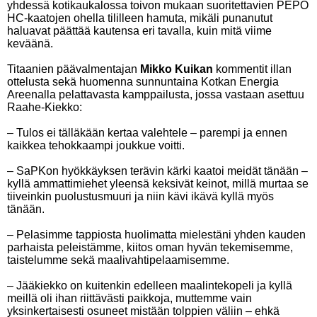
yhdessä kotikaukalossa toivon mukaan suoritettavien PEPO
HC-kaatojen ohella tililleen hamuta, mikäli punanutut
haluavat päättää kautensa eri tavalla, kuin mitä viime
keväänä.
Titaanien päävalmentajan
Mikko Kuikan
kommentit illan
ottelusta sekä huomenna sunnuntaina Kotkan Energia
Areenalla pelattavasta kamppailusta, jossa vastaan asettuu
Raahe-Kiekko:
– Tulos ei tälläkään kertaa valehtele – parempi ja ennen
kaikkea tehokkaampi joukkue voitti.
– SaPKon hyökkäyksen terävin kärki kaatoi meidät tänään –
kyllä ammattimiehet yleensä keksivät keinot, millä murtaa se
tiiveinkin puolustusmuuri ja niin kävi ikävä kyllä myös
tänään.
– Pelasimme tappiosta huolimatta mielestäni yhden kauden
parhaista peleistämme, kiitos oman hyvän tekemisemme,
taistelumme sekä maalivahtipelaamisemme.
– Jääkiekko on kuitenkin edelleen maalintekopeli ja kyllä
meillä oli ihan riittävästi paikkoja, muttemme vain
yksinkertaisesti osuneet mistään tolppien väliin – ehkä