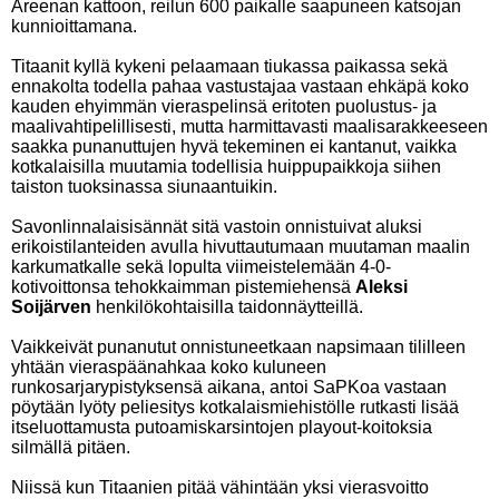
Areenan kattoon, reilun 600 paikalle saapuneen katsojan
kunnioittamana.
Titaanit kyllä kykeni pelaamaan tiukassa paikassa sekä
ennakolta todella pahaa vastustajaa vastaan ehkäpä koko
kauden ehyimmän vieraspelinsä eritoten puolustus- ja
maalivahtipelillisesti, mutta harmittavasti maalisarakkeeseen
saakka punanuttujen hyvä tekeminen ei kantanut, vaikka
kotkalaisilla muutamia todellisia huippupaikkoja siihen
taiston tuoksinassa siunaantuikin.
Savonlinnalaisisännät sitä vastoin onnistuivat aluksi
erikoistilanteiden avulla hivuttautumaan muutaman maalin
karkumatkalle sekä lopulta viimeistelemään 4-0-
kotivoittonsa tehokkaimman pistemiehensä
Aleksi
Soijärven
henkilökohtaisilla taidonnäytteillä.
Vaikkeivät punanutut onnistuneetkaan napsimaan tililleen
yhtään vieraspäänahkaa koko kuluneen
runkosarjarypistyksensä aikana, antoi SaPKoa vastaan
pöytään lyöty peliesitys kotkalaismiehistölle rutkasti lisää
itseluottamusta putoamiskarsintojen playout-koitoksia
silmällä pitäen.
Niissä kun Titaanien pitää vähintään yksi vierasvoitto