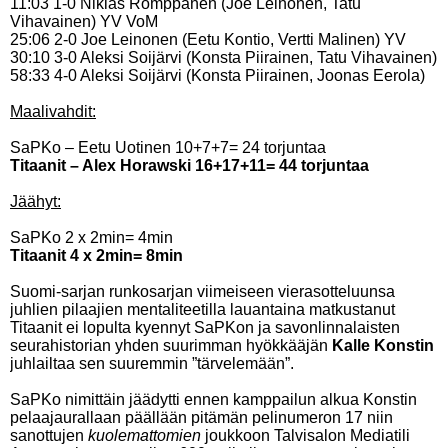
11:03 1-0 Niklas Romppanen (Joe Leinonen, Tatu
Vihavainen) YV VoM
25:06 2-0 Joe Leinonen (Eetu Kontio, Vertti Malinen) YV
30:10 3-0 Aleksi Soijärvi (Konsta Piirainen, Tatu Vihavainen)
58:33 4-0 Aleksi Soijärvi (Konsta Piirainen, Joonas Eerola)
Maalivahdit:
SaPKo – Eetu Uotinen 10+7+7= 24 torjuntaa
Titaanit – Alex Horawski 16+17+11= 44 torjuntaa
Jäähyt:
SaPKo 2 x 2min= 4min
Titaanit 4 x 2min= 8min
Suomi-sarjan runkosarjan viimeiseen vierasotteluunsa
juhlien pilaajien mentaliteetilla lauantaina matkustanut
Titaanit ei lopulta kyennyt SaPKon ja savonlinnalaisten
seurahistorian yhden suurimman hyökkääjän
Kalle Konstin
juhlailtaa sen suuremmin ”tärvelemään”.
SaPKo nimittäin jäädytti ennen kamppailun alkua Konstin
pelaajaurallaan päällään pitämän pelinumeron 17 niin
sanottujen
kuolemattomien
joukkoon Talvisalon Mediatili