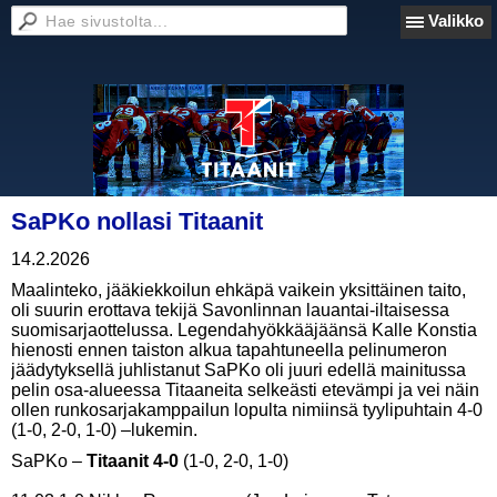
Valikko
SaPKo nollasi Titaanit
14.2.2026
Maalinteko, jääkiekkoilun ehkäpä vaikein yksittäinen taito,
oli suurin erottava tekijä Savonlinnan lauantai-iltaisessa
suomisarjaottelussa. Legendahyökkääjäänsä Kalle Konstia
hienosti ennen taiston alkua tapahtuneella pelinumeron
jäädytyksellä juhlistanut SaPKo oli juuri edellä mainitussa
pelin osa-alueessa Titaaneita selkeästi etevämpi ja vei näin
ollen runkosarjakamppailun lopulta nimiinsä tyylipuhtain 4-0
(1-0, 2-0, 1-0) –lukemin.
SaPKo –
Titaanit 4-0
(1-0, 2-0, 1-0)