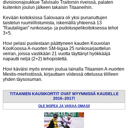
divisioonajoukkue Talvisalo Traitorsin riveissä, palaten
kuitenkin joulun jälkeen takaisin Titaaneihin.
Kevään koitoksissa Salovaara oli yksi punanuttujen
taistelun ruumiillistumista, iskemällä yhteensä 13
”Rautaliigan” runkosarja- ja pudotuspelikoitoksessa tehot
3+5.
Hovi pelasi puolestaan päättyneen kauden Kouvolan
KooKoossa A-nuorten SM-liigaa 25 runkosarjaottelun
verran, joissa vastikään 21 vuotta täyttänyt hyökkääjä
napautti neljä (2+2) tehopistettä.
Hovi käväisi myös ennen joulua lainalla Titaanien A-nuorten
Mestis-miehistössä, kirjauttaen viidessä ottelussa tililleen
yhden täysosuman.
TITAANIEN KAUSIKORTIT OVAT MYYNNISSÄ KAUDELLE
2016
–
2017!
OLE NOPEA JA VARAA OMASI!