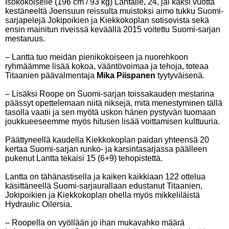
Isokokoiselle (196 cm / 93 kg) Lantalle, 24, jäi kaksi vuotta
kestäneeltä Joensuun reissulta muistoksi aimo tukku Suomi-
sarjapelejä Jokipoikien ja Kiekkokoplan sotisovista sekä
ensin mainitun riveissä keväällä 2015 voitettu Suomi-sarjan
mestaruus.
– Lantta tuo meidän pienikokoiseen ja nuorehkoon
ryhmäämme lisää kokoa, vääntövoimaa ja tehoja, toteaa
Titaanien päävalmentaja
Mika Piispanen
tyytyväisenä.
– Lisäksi Roope on Suomi-sarjan toissakauden mestarina
päässyt opettelemaan niitä niksejä, mitä menestyminen tällä
tasolla vaatii ja sen myötä uskon hänen pystyvän tuomaan
joukkueeseemme myös hitusen lisää voittamisen kulttuuria.
Päättyneellä kaudella Kiekkokoplan paidan yhteensä 20
kertaa Suomi-sarjan runko- ja karsintasarjassa päälleen
pukenut Lantta tekaisi 15 (6+9) tehopistettä.
Lantta on tähänastisella ja kaiken kaikkiaan 122 ottelua
käsittäneellä Suomi-sarjaurallaan edustanut Titaanien,
Jokipoikien ja Kiekkokoplan ohella myös mikkeliläistä
Hydraulic Oilersia.
– Roopella on vyöllään jo ihan mukavahko määrä