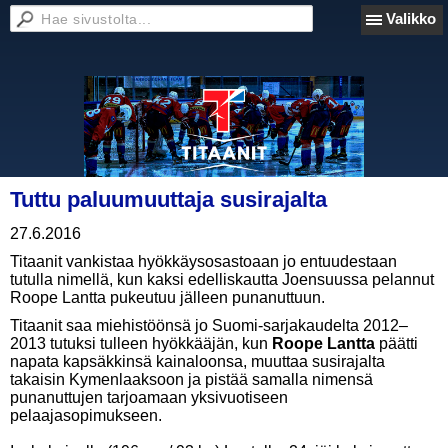
Valikko
Tuttu paluumuuttaja susirajalta
27.6.2016
Titaanit vankistaa hyökkäysosastoaan jo entuudestaan
tutulla nimellä, kun kaksi edelliskautta Joensuussa pelannut
Roope Lantta pukeutuu jälleen punanuttuun.
Titaanit saa miehistöönsä jo Suomi-sarjakaudelta 2012–
2013 tutuksi tulleen hyökkääjän, kun
Roope Lantta
päätti
napata kapsäkkinsä kainaloonsa, muuttaa susirajalta
takaisin Kymenlaaksoon ja pistää samalla nimensä
punanuttujen tarjoamaan yksivuotiseen
pelaajasopimukseen.