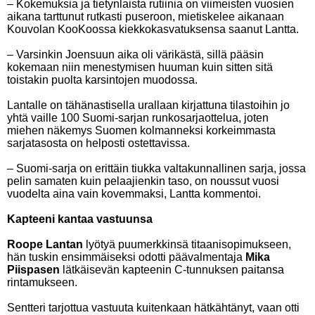
– Kokemuksia ja tietynlaista rutiinia on viimeisten vuosien
aikana tarttunut rutkasti puseroon, mietiskelee aikanaan
Kouvolan KooKoossa kiekkokasvatuksensa saanut Lantta.
– Varsinkin Joensuun aika oli värikästä, sillä pääsin
kokemaan niin menestymisen huuman kuin sitten sitä
toistakin puolta karsintojen muodossa.
Lantalle on tähänastisella urallaan kirjattuna tilastoihin jo
yhtä vaille 100 Suomi-sarjan runkosarjaottelua, joten
miehen näkemys Suomen kolmanneksi korkeimmasta
sarjatasosta on helposti ostettavissa.
– Suomi-sarja on erittäin tiukka valtakunnallinen sarja, jossa
pelin samaten kuin pelaajienkin taso, on noussut vuosi
vuodelta aina vain kovemmaksi, Lantta kommentoi.
Kapteeni kantaa vastuunsa
Roope Lantan
lyötyä puumerkkinsä titaanisopimukseen,
hän tuskin ensimmäiseksi odotti päävalmentaja
Mika
Piispasen
lätkäisevän kapteenin C-tunnuksen paitansa
rintamukseen.
Sentteri tarjottua vastuuta kuitenkaan hätkähtänyt, vaan otti