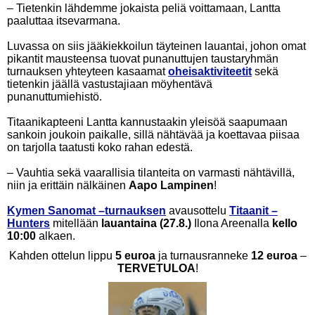
– Tietenkin lähdemme jokaista peliä voittamaan, Lantta
paaluttaa itsevarmana.
Luvassa on siis jääkiekkoilun täyteinen lauantai, johon omat
pikantit mausteensa tuovat punanuttujen taustaryhmän
turnauksen yhteyteen kasaamat
oheisaktiviteetit
sekä
tietenkin jäällä vastustajiaan möyhentävä
punanuttumiehistö.
Titaanikapteeni Lantta kannustaakin yleisöä saapumaan
sankoin joukoin paikalle, sillä nähtävää ja koettavaa piisaa
on tarjolla taatusti koko rahan edestä.
– Vauhtia sekä vaarallisia tilanteita on varmasti nähtävillä,
niin ja erittäin nälkäinen
Aapo Lampinen
!
Kymen Sanomat –turnauksen
avausottelu
Titaanit –
Hunters
mitellään
lauantaina (27.8.)
Ilona Areenalla
kello
10:00
alkaen.
Kahden ottelun lippu
5 euroa
ja turnausranneke
12 euroa
–
TERVETULOA
!