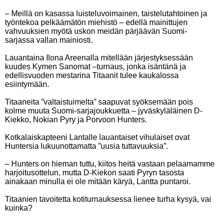
– Meillä on kasassa luisteluvoimainen, taistelutahtoinen ja
työntekoa pelkäämätön miehistö – edellä mainittujen
vahvuuksien myötä uskon meidän pärjäävän Suomi-
sarjassa vallan mainiosti.
Lauantaina Ilona Areenalla mitellään järjestyksessään
kuudes Kymen Sanomat –turnaus, jonka isäntänä ja
edellisvuoden mestarina Titaanit tulee kaukalossa
esiintymään.
Titaaneita ”valtaistuimelta” saapuvat syöksemään pois
kolme muuta Suomi-sarjajoukkuetta – jyväskyläläinen D-
Kiekko, Nokian Pyry ja Porvoon Hunters.
Kotkalaiskapteeni Lantalle lauantaiset vihulaiset ovat
Huntersia lukuunottamatta ”uusia tuttavuuksia”.
– Hunters on hieman tuttu, kiitos heitä vastaan pelaamamme
harjoitusottelun, mutta D-Kiekon saati Pyryn tasosta
ainakaan minulla ei ole mitään käryä, Lantta puntaroi.
Titaanien tavoitetta kotiturnauksessa lienee turha kysyä, vai
kuinka?