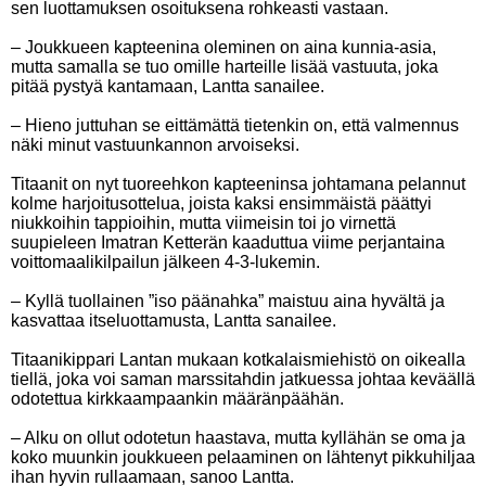
sen luottamuksen osoituksena rohkeasti vastaan.
– Joukkueen kapteenina oleminen on aina kunnia-asia,
mutta samalla se tuo omille harteille lisää vastuuta, joka
pitää pystyä kantamaan, Lantta sanailee.
– Hieno juttuhan se eittämättä tietenkin on, että valmennus
näki minut vastuunkannon arvoiseksi.
Titaanit on nyt tuoreehkon kapteeninsa johtamana pelannut
kolme harjoitusottelua, joista kaksi ensimmäistä päättyi
niukkoihin tappioihin, mutta viimeisin toi jo virnettä
suupieleen Imatran Ketterän kaaduttua viime perjantaina
voittomaalikilpailun jälkeen 4-3-lukemin.
– Kyllä tuollainen ”iso päänahka” maistuu aina hyvältä ja
kasvattaa itseluottamusta, Lantta sanailee.
Titaanikippari Lantan mukaan kotkalaismiehistö on oikealla
tiellä, joka voi saman marssitahdin jatkuessa johtaa keväällä
odotettua kirkkaampaankin määränpäähän.
– Alku on ollut odotetun haastava, mutta kyllähän se oma ja
koko muunkin joukkueen pelaaminen on lähtenyt pikkuhiljaa
ihan hyvin rullaamaan, sanoo Lantta.