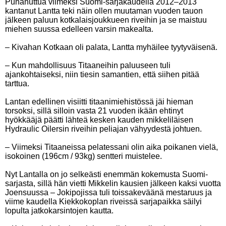
Punanuttua viimeksi Suomi-sarjakaudella 2012–2013
kantanut Lantta teki näin ollen muutaman vuoden tauon
jälkeen paluun kotkalaisjoukkueen riveihin ja se maistuu
miehen suussa edelleen varsin makealta.
– Kivahan Kotkaan oli palata, Lantta myhäilee tyytyväisenä.
– Kun mahdollisuus Titaaneihin paluuseen tuli
ajankohtaiseksi, niin tiesin samantien, että siihen pitää
tarttua.
Lantan edellinen visiitti titaanimiehistössä jäi hieman
torsoksi, sillä silloin vasta 21 vuoden ikään ehtinyt
hyökkääjä päätti lähteä kesken kauden mikkeliläisen
Hydraulic Oilersin riveihin peliajan vähyydestä johtuen.
– Viimeksi Titaaneissa pelatessani olin aika poikanen vielä,
isokoinen (196cm / 93kg) sentteri muistelee.
Nyt Lantalla on jo selkeästi enemmän kokemusta Suomi-
sarjasta, sillä hän vietti Mikkelin kausien jälkeen kaksi vuotta
Joensuussa – Jokipojissa tuli toissakeväänä mestaruus ja
viime kaudella Kiekkokoplan riveissä sarjapaikka säilyi
lopulta jatkokarsintojen kautta.