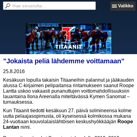
Valikko
”Jokaista peliä lähdemme voittamaan”
25.8.2016
Kesäkuun lopulla takaisin Titaaneihin palannut ja jääkauden
alussa C-kirjaimen pelipaitansa rintamukseen saanut Roope
Lantta uskoo vakaasti punanuttujen voittomahdollisuuksiin
lauantaina Ilona Areenalla miteltävässä Kymen Sanomat –
turnauksessa.
Kun Titaanit tiedotti kesäkuun 27. päivä solmineensa kolme
uutta pelaajasopimusta, oli kyseisessä kolmikossa mukana
24-vuotiaan kouvolalaislähtöisen keskushyökkääjän
Roope
Lantan
nimi.