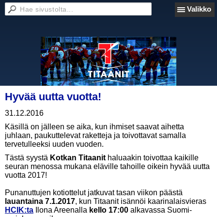
Valikko
Hyvää uutta vuotta!
31.12.2016
Käsillä on jälleen se aika, kun ihmiset saavat aihetta
juhlaan, paukuttelevat raketteja ja toivottavat samalla
tervetulleeksi uuden vuoden.
Tästä syystä
Kotkan Titaanit
haluaakin toivottaa kaikille
seuran menossa mukana eläville tahoille oikein hyvää uutta
vuotta 2017!
Punanuttujen kotiottelut jatkuvat tasan viikon päästä
lauantaina 7.1.2017
, kun Titaanit isännöi kaarinalaisvieras
HCIK:ta
Ilona Areenalla
kello 17:00
alkavassa Suomi-