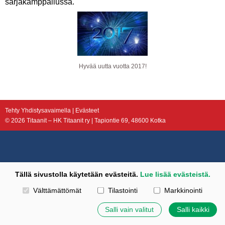
sarjakamppailussa.
Hyvää uutta vuotta 2017!
Tehty Yhdistysavaimella
|
Evästeet
©
2026 Titaanit – HK Titaanit ry | Tapiontie 69, 48600 Kotka
Tällä sivustolla käytetään evästeitä.
Lue lisää evästeistä.
Valitse käytettävät evästeet
Välttämättömät
Tilastointi
Markkinointi
Salli vain valitut
Salli kaikki