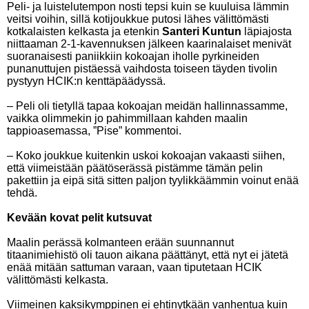
Peli- ja luistelutempon nosti tepsi kuin se kuuluisa lämmin
veitsi voihin, sillä kotijoukkue putosi lähes välittömästi
kotkalaisten kelkasta ja etenkin
Santeri Kuntun
läpiajosta
niittaaman 2-1-kavennuksen jälkeen kaarinalaiset menivät
suoranaisesti paniikkiin kokoajan iholle pyrkineiden
punanuttujen pistäessä vaihdosta toiseen täyden tivolin
pystyyn HCIK:n kenttäpäädyssä.
– Peli oli tietyllä tapaa kokoajan meidän hallinnassamme,
vaikka olimmekin jo pahimmillaan kahden maalin
tappioasemassa, ”Pise” kommentoi.
– Koko joukkue kuitenkin uskoi kokoajan vakaasti siihen,
että viimeistään päätöserässä pistämme tämän pelin
pakettiin ja eipä sitä sitten paljon tyylikkäämmin voinut enää
tehdä.
Kevään kovat pelit kutsuvat
Maalin perässä kolmanteen erään suunnannut
titaanimiehistö oli tauon aikana päättänyt, että nyt ei jätetä
enää mitään sattuman varaan, vaan tiputetaan HCIK
välittömästi kelkasta.
Viimeinen kaksikymppinen ei ehtinytkään vanhentua kuin