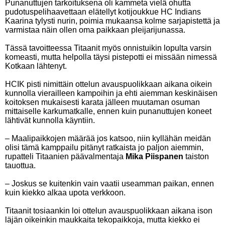
Punanuttujen tarkoituksena oli kammeta vielä ohutta
pudotuspelihaavettaan elätellyt kotijoukkue HC Indians
Kaarina tylysti nurin, poimia mukaansa kolme sarjapistettä ja
varmistaa näin ollen oma paikkaan pleijarijunassa.
Tässä tavoitteessa Titaanit myös onnistuikin lopulta varsin
komeasti, mutta helpolla täysi pistepotti ei missään nimessä
Kotkaan lähtenyt.
HCIK pisti nimittäin ottelun avauspuolikkaan aikana oikein
kunnolla vierailleen kampoihin ja ehti aiemman keskinäisen
koitoksen mukaisesti karata jälleen muutaman osuman
mittaiselle karkumatkalle, ennen kuin punanuttujen koneet
lähtivät kunnolla käyntiin.
– Maalipaikkojen määrää jos katsoo, niin kyllähän meidän
olisi tämä kamppailu pitänyt ratkaista jo paljon aiemmin,
rupatteli Titaanien päävalmentaja
Mika Piispanen
taiston
tauottua.
– Joskus se kuitenkin vain vaatii useamman paikan, ennen
kuin kiekko alkaa upota verkkoon.
Titaanit tosiaankin loi ottelun avauspuolikkaan aikana ison
läjän oikeinkin maukkaita tekopaikkoja, mutta kiekko ei