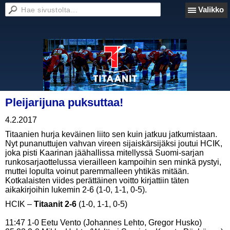
Valikko
Pleijarijuna puksuttaa!
4.2.2017
Titaanien hurja keväinen liito sen kuin jatkuu jatkumistaan.
Nyt punanuttujen vahvan vireen sijaiskärsijäksi joutui HCIK,
joka pisti Kaarinan jäähallissa mitellyssä Suomi-sarjan
runkosarjaottelussa vierailleen kampoihin sen minkä pystyi,
muttei lopulta voinut paremmalleen yhtikäs mitään.
Kotkalaisten viides perättäinen voitto kirjattiin täten
aikakirjoihin lukemin 2-6 (1-0, 1-1, 0-5).
HCIK –
Titaanit 2-6
(1-0, 1-1, 0-5)
11:47 1-0 Eetu Vento (Johannes Lehto, Gregor Husko)