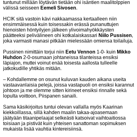
tuntunut millään löytävän tietään ohi isäntien maalitolppien
välissä seisseen
Eemeli Sivosen
.
HCIK sitä vastoin kävi nakkaamassa kertaalleen niin
ensimmäisessä kuin toisessakin erässä punanuttujen
hienoisten höntyilyjen jälkeen ylivoimahyökkäysten
päätteeksi pelivälineen ohi kotkalaiskassari
Niilo Pussisen
,
joka varmasti manasi pitkään mielessään omiensa toilailuja.
Pussinen nimittäin torjui niin
Eetu Vennon
1-0- kuin
Mikko
Huhdon
2-0-osumaan johtaneissa tilanteissa ensiksi
läpiajon, muttei voinut enää toisesta aallosta tulleelle
jatkokudille yhtikäs mitään.
– Kohdallemme on osunut kuluvan kauden aikana useita
vastaavanlaisia pelejä, joissa vastapuoli on ensiksi karannut
johtoon ja me olemme sitten kirineet ensiksi rinnalle sekä
lopulta voittoon, Piispanen sanaili.
Sama käsikirjoitus tuntui olevan vallalla myös Kaarinan
kiekkoillassa, sillä kahden maalin takaa-ajoasemaan
jäätyään titaanipelaajat selkeästi katsoivat vaihtoaitiossa
toisiaan ja pistivät kuin yhteisen sanattoman sopimuksen
mukaista lisää vauhtia kintereisiinsä.