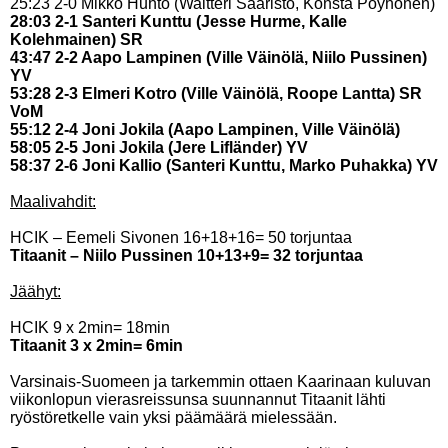
25:23 2-0 Mikko Huhto (Waltteri Saaristo, Konsta Pöyhönen)
28:03 2-1 Santeri Kunttu (Jesse Hurme, Kalle
Kolehmainen) SR
43:47 2-2 Aapo Lampinen (Ville Väinölä, Niilo Pussinen)
YV
53:28 2-3 Elmeri Kotro (Ville Väinölä, Roope Lantta) SR
VoM
55:12 2-4 Joni Jokila (Aapo Lampinen, Ville Väinölä)
58:05 2-5 Joni Jokila (Jere Lifländer) YV
58:37 2-6 Joni Kallio (Santeri Kunttu, Marko Puhakka) YV
Maalivahdit:
HCIK – Eemeli Sivonen 16+18+16= 50 torjuntaa
Titaanit – Niilo Pussinen 10+13+9= 32 torjuntaa
Jäähyt:
HCIK 9 x 2min= 18min
Titaanit 3 x 2min= 6min
Varsinais-Suomeen ja tarkemmin ottaen Kaarinaan kuluvan
viikonlopun vierasreissunsa suunnannut Titaanit lähti
ryöstöretkelle vain yksi päämäärä mielessään.