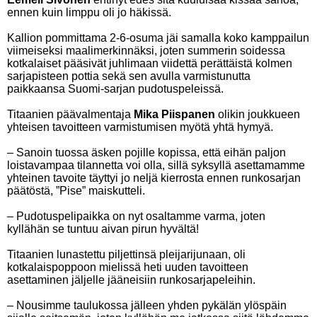
ennen kuin limppu oli jo häkissä.
Kallion pommittama 2-6-osuma jäi samalla koko kamppailun
viimeiseksi maalimerkinnäksi, joten summerin soidessa
kotkalaiset pääsivät juhlimaan viidettä perättäistä kolmen
sarjapisteen pottia sekä sen avulla varmistunutta
paikkaansa Suomi-sarjan pudotuspeleissä.
Titaanien päävalmentaja
Mika Piispanen
olikin joukkueen
yhteisen tavoitteen varmistumisen myötä yhtä hymyä.
– Sanoin tuossa äsken pojille kopissa, että eihän paljon
loistavampaa tilannetta voi olla, sillä syksyllä asettamamme
yhteinen tavoite täyttyi jo neljä kierrosta ennen runkosarjan
päätöstä, ”Pise” maiskutteli.
– Pudotuspelipaikka on nyt osaltamme varma, joten
kyllähän se tuntuu aivan pirun hyvältä!
Titaanien lunastettu piljettinsä pleijarijunaan, oli
kotkalaispoppoon mielissä heti uuden tavoitteen
asettaminen jäljelle jääneisiin runkosarjapeleihin.
– Nousimme taulukossa jälleen yhden pykälän ylöspäin