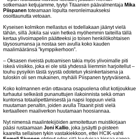
sotkemaan ketjujamme, tyytyi Titaanien päävalmentaja
Mika
Piispanen
toteamaan lopulta neronleimaukseksi
osoittaunutta vetoaan.
Kyseisen kolmikon mellastus ei todellakaan jäänyt vielä
tähän, sillä Jokila sai vain hetkeä myöhemmin taiteilla tällä
kertaa ylivoimapelin päätteeksi jo toisen henkilökohtaisen
täysosumansa ja nostaa sen avulla koko kauden
maalimääränsä ”kymppikerhoon”.
– Oksasen riveistä putoamisen takia myös ylivoimalle piti
iskeä viisikko, joka ei ole sitä yhdessä liiemmin harjoitellut –
touhu pysyikin tästä syystä odotetun yksinkertaisena ja
tuloskin oli sen mukainen, myhäili Piispanen tyytyväisenä.
Koko kolmannen erän ottavana osapuolena ollut kotijoukkue
turhautui selkeästi punanuttujen ilakoinnista sekä oman
kuntonsa totaalipettämisestä ja napsi loppuun vielä
muutaman penaltin, joiden avulla Titaanit pisti vielä
kertaalleen maaliverkon huutamaan hoosiannaa.
Nyt nimensä maalintekijöiden armoitettuun muistikirjaan
pääsi rustaamaan
Joni Kallio
, joka jysäytti p-pisteen
kaarelta sellaisen tykin vastakiekkoon, ettei HCIK-vahti
Eemeli Sivonen
ehtinyt edes sitä kuuluisaa kissaa sanoa,