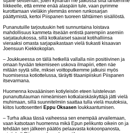
sijalle seitsemän, joten kyllähän me jatkossa siitä lähdemme
liikkeelle, että emme enää alaspäin tule, vaan pyrimme
kurottamaan vieläkin ylemmäs ennen runkosarjan
päättymistä, kertoi Piispanen tuoreen tähtäimen sisällöstä.
Punanutuille tarjoutuukin heti sunnuntaina loistava
mahdollisuus kammeta itseään entistä parempiin asemiin
sarjataulukossa, sillä kotkalaiset saavat kotihalliinsa
vieraaksi omasta sarjapaikastaan vielä tiukasti kisaavan
Joensuun Kiekkokoplan.
– Joukkueessa on tällä hetkellä vallalla niin positiivinen ja
omaan hyvään tekemiseen uskova ilmapiiri, etten näe
mitään syytä sille, miksei voittoputkemme jatkuisi myös
huomisessa kotiottelussa, täräytti titaanipiiskuri Piispanen
itsevarmana.
Huomenna kovaäänisen kotiyleisön eteen luistelevan
punanuttulauman nimeämisen kotkalaiskäskyttäjä jätti vielä
muhimaan, sillä suunnitelmiin saattaa tulla vielä muutoksia,
kiitos luottosentteri
Eppu Oksasen
loukkaantumisen.
– Turha alkaa tässä vaiheessa sen enempää arvailemaan,
vaan katsotaan huomenna mikä Epun pelikunto oikein on ja
tehdään sen jälkeen päätös pelaavasta kokoonpanosta,