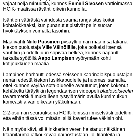
vajaat neljä minuuttia, kunnes
Eemeli Sivosen
vartioimassa
HCIK-maalissa rävähti oikein kunnolla.
Isäntien väärästä vaihdosta saama rangaistus koitui
kohtalokkaaksi, kun punanutut pistivät pelin suoran
hyökkäyksen voimalla tasoihin.
Maalivahti
Niilo Pussinen
pysäytti oman maalinsa takana
kiekon puolustaja
Ville Väinölälle
, joka polkaisi itsensä
vauhtiin ja odotti juuri sopivaa hetkeä, kunnes napautti
tarkalla syötöllä
Aapo Lampisen
vyörymään kohti
kotijoukkueen maalia.
Lampinen harhautti edessä seisseen kaarinalaispuolustajan
nenän edestä kiekon lusikkapuolelle ja huomasi samalla,
ettei kunnon väylää sota-alueelle avautunut, joten kokenut
kehäkettu täräyttikin legendaarisen videopeli
bladesofsteelin
tavaramerkkiä mukailleen rystylämärin avulla kumimuikun
komeasti aivan oikeaan yläkulmaan.
2-2-osuman seurauksena HCIK-leirissä ilmiselvästi todettiin,
että eihän tässä voi mitään, sillä kaveri tulee väkisin ohi.
Näin myös kävi, sillä inkkarien veren haistanut nälkäinen
titaanilauma jatkoi kovaa painostustaan, loi tilanteita ja