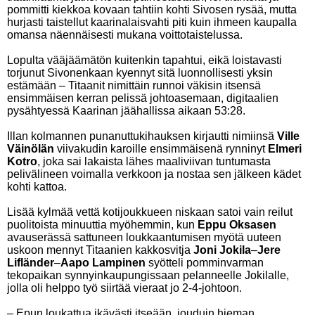
pommitti kiekkoa kovaan tahtiin kohti Sivosen rysää, mutta
hurjasti taistellut kaarinalaisvahti piti kuin ihmeen kaupalla
omansa näennäisesti mukana voittotaistelussa.
Lopulta vääjäämätön kuitenkin tapahtui, eikä loistavasti
torjunut Sivonenkaan kyennyt sitä luonnollisesti yksin
estämään – Titaanit nimittäin runnoi väkisin itsensä
ensimmäisen kerran pelissä johtoasemaan, digitaalien
pysähtyessä Kaarinan jäähallissa aikaan 53:28.
Illan kolmannen punanuttukihauksen kirjautti nimiinsä
Ville
Väinölän
viivakudin karoille ensimmäisenä rynninyt
Elmeri
Kotro
, joka sai lakaista lähes maaliviivan tuntumasta
pelivälineen voimalla verkkoon ja nostaa sen jälkeen kädet
kohti kattoa.
Lisää kylmää vettä kotijoukkueen niskaan satoi vain reilut
puolitoista minuuttia myöhemmin, kun
Eppu Oksasen
avauserässä sattuneen loukkaantumisen myötä uuteen
uskoon mennyt Titaanien kakkosvitja
Joni Jokila
–
Jere
Lifländer
–
Aapo Lampinen
syötteli pomminvarman
tekopaikan synnyinkaupungissaan pelanneelle Jokilalle,
jolla oli helppo työ siirtää vieraat jo 2-4-johtoon.
– Epun loukattua ikävästi itseään, jouduin hieman