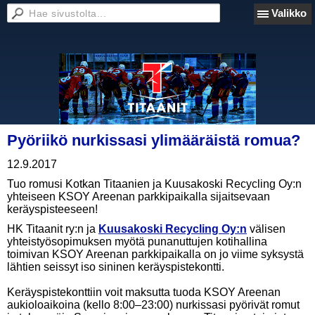
Valikko
Pyöriikö nurkissasi ylimääräistä romua?
12.9.2017
Tuo romusi Kotkan Titaanien ja Kuusakoski Recycling Oy:n
yhteiseen KSOY Areenan parkkipaikalla sijaitsevaan
keräyspisteeseen!
HK Titaanit ry:n ja
Kuusakoski Recycling Oy:n
välisen
yhteistyösopimuksen myötä punanuttujen kotihallina
toimivan KSOY Areenan parkkipaikalla on jo viime syksystä
lähtien seissyt iso sininen keräyspistekontti.
Keräyspistekonttiin voit maksutta tuoda KSOY Areenan
aukioloaikoina (kello 8:00–23:00) nurkissasi pyörivät romut