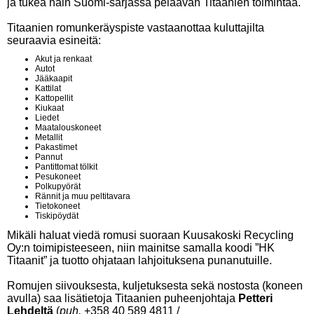
ja tukea näin Suomi-sarjassa pelaavan Titaanien toimintaa.
Titaanien romunkeräyspiste vastaanottaa kuluttajilta
seuraavia esineitä:
Akut ja renkaat
Autot
Jääkaapit
Kattilat
Kattopellit
Kiukaat
Liedet
Maatalouskoneet
Metallit
Pakastimet
Pannut
Pantittomat tölkit
Pesukoneet
Polkupyörät
Rännit ja muu peltitavara
Tietokoneet
Tiskipöydät
Mikäli haluat viedä romusi suoraan Kuusakoski Recycling
Oy:n toimipisteeseen, niin mainitse samalla koodi ”HK
Titaanit” ja tuotto ohjataan lahjoituksena punanutuille.
Romujen siivouksesta, kuljetuksesta sekä nostosta (koneen
avulla) saa lisätietoja Titaanien puheenjohtaja
Petteri
Lehdeltä
(
puh.
+358 40 589 4811 /