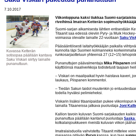
7.10.2017
Viikonloppuna kaksi tiukkaa Suomi-sarjataisto
riveihinsä Imatran Ketterän sopimushyökkääjä
Suomi-sarjan alkamisesta lähtien entisestään Ket
Titaanit saa edessä oleviin Pyry- ja Muik Hockey-
voimassa olevalle lainalle 22-vuotiaan
Saku Vis
Pääsääntöisesti laitahyökkääjän paikalla viihtyvä 
kunnolla läpi Suomen kolmanneksi korkeimmalla 
Kuvassa Ketterän
runkosarjaotteluun yhteensä 27 (12+15) tehopiste
sotisopaa päällään kantava
Saku Viskari siirtyy lainalle
Punanuttujen päävalmentaja
Mika Piispanen
onk
punanuttuun.
käyttöönsä maaliverkkoja todistetusti taajaan he
– Viskari on maalipaikat hyvin haistava kaveri, jo
laukaus, Piispanen kommentoi.
– Tiedän Sakun taidot muutenkin jo entuudestaan 
todella hyväksi pelimieheksi.
Viskarin lisäksi titaanipaidan pukee viikonlopun
lainalla Titaaneissa jatkava puolustaja
Joni Kalli
Kallion tavoin kuluvan Suomi-sarjakauden kaikis
punanuttua päällään kantanut puolustaja
Saska 
kotkalaisjoukkueen riveistä kuluvan viikon jäähar
Imatralaisduolla vahvistettu Titaanit mittelee vo
majaansa pitävän
Pyryn
kanssa, kun taas
sunnun