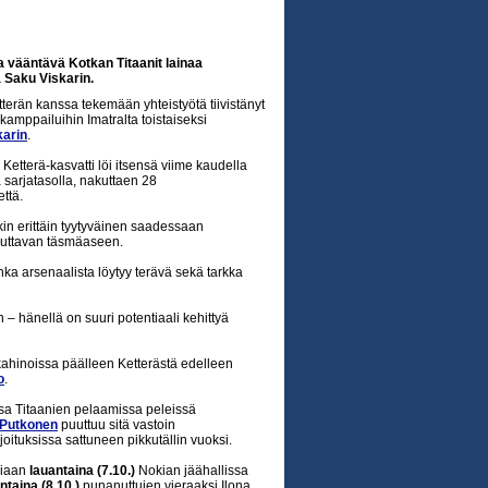
a vääntävä Kotkan Titaanit lainaa
 Saku Viskarin.
terän kanssa tekemään yhteistyötä tiivistänyt
kamppailuihin Imatralta toistaiseksi
karin
.
Ketterä-kasvatti löi itsensä viime kaudella
sarjatasolla, nakuttaen 28
ttä.
in erittäin tyytyväinen saadessaan
iluttavan täsmäaseen.
nka arsenaalista löytyy terävä sekä tarkka
– hänellä on suuri potentiaali kehittyä
 kahinoissa päälleen Ketterästä edelleen
o
.
sa Titaanien pelaamissa peleissä
Putkonen
puuttuu sitä vastoin
joituksissa sattuneen pikkutällin vuoksi.
imiaan
lauantaina (7.10.)
Nokian jäähallissa
taina (8.10.)
punanuttujen vieraaksi Ilona