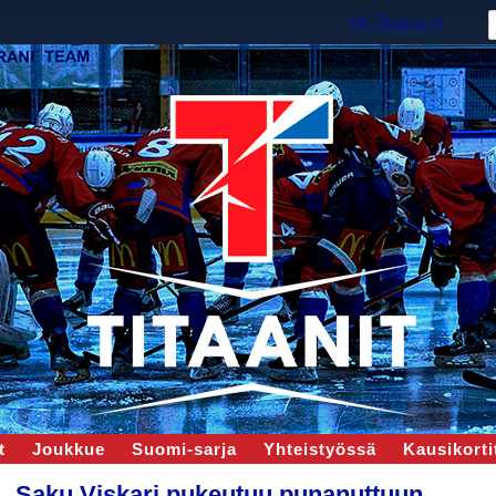
HK Titaanit ry
t
Joukkue
Suomi-sarja
Yhteistyössä
Kausikortit
Saku Viskari pukeutuu punanuttuun