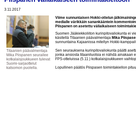
3.11.2017
Viime sunnuntaisen Hokki-ottelun jälkimainin
medialle värikkäin sanankääntein kommentoin
Piispanen on asetettu väliaikaiseen toimintakie
Suomen Jääkiekkoliiton kurinpitovaliokunta ei vie
käsitellä Titaanien päävalmentaja
Mika Piispase
sunnuntaina Kajaanissa mitellyn Hokki-kamppail
Sen seurauksena kurinpitovaliokunta päätti asett
Titaanien päävalmentaja
jonka ansiosta titaaniluotsia ei nähdä ainakaan 
Mika Piispanen seurailee
FPS-otteluissa (5.11.) kotkalaisjoukkueen vaihto
kotkalaisjoukkueen tulevat
Suomi-sarjaottelut
Lopullinen päätös Piispasen toimintakiellon pitu
katsomon puolella.