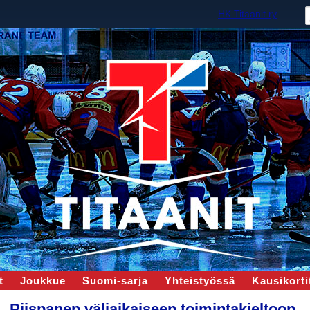
HK Titaanit ry
t
Joukkue
Suomi-sarja
Yhteistyössä
Kausikortit
Piispanen väliaikaiseen toimintakieltoon