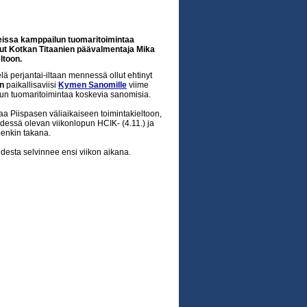
geissa kamppailun tuomaritoimintaa
ut Kotkan Titaanien päävalmentaja Mika
ltoon.
lä perjantai-iltaan mennessä ollut ehtinyt
n
paikallisaviisi
Kymen Sanomille
viime
un tuomaritoimintaa koskevia sanomisia.
aa Piispasen väliaikaiseen toimintakieltoon,
edessä olevan viikonlopun HCIK- (4.11.) ja
penkin takana.
udesta selvinnee ensi viikon aikana.