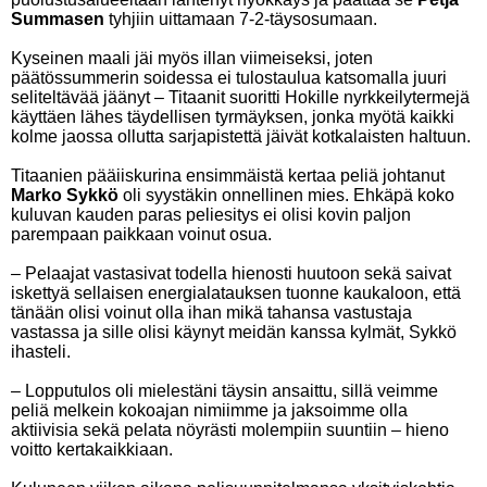
Summasen
tyhjiin uittamaan 7-2-täysosumaan.
Kyseinen maali jäi myös illan viimeiseksi, joten
päätössummerin soidessa ei tulostaulua katsomalla juuri
seliteltävää jäänyt – Titaanit suoritti Hokille nyrkkeilytermejä
käyttäen lähes täydellisen tyrmäyksen, jonka myötä kaikki
kolme jaossa ollutta sarjapistettä jäivät kotkalaisten haltuun.
Titaanien pääiiskurina ensimmäistä kertaa peliä johtanut
Marko Sykkö
oli syystäkin onnellinen mies. Ehkäpä koko
kuluvan kauden paras peliesitys ei olisi kovin paljon
parempaan paikkaan voinut osua.
– Pelaajat vastasivat todella hienosti huutoon sekä saivat
iskettyä sellaisen energialatauksen tuonne kaukaloon, että
tänään olisi voinut olla ihan mikä tahansa vastustaja
vastassa ja sille olisi käynyt meidän kanssa kylmät, Sykkö
ihasteli.
– Lopputulos oli mielestäni täysin ansaittu, sillä veimme
peliä melkein kokoajan nimiimme ja jaksoimme olla
aktiivisia sekä pelata nöyrästi molempiin suuntiin – hieno
voitto kertakaikkiaan.