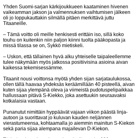
Yhden Suomi-sarjan kärkijoukkueen kaataminen hivenen
vaikeamman jakson ja valmennuksen vaihtumisen jälkeen
oli jo loppukauttakin silmällä pitäen merkittävä juttu
Titaaneille.
– Tämä voitto oli meille henkisesti erittäin iso, sillä koko
touhu on kuitenkin niin paljon kiinni tuolta pääkopasta ja
missä tilassa se on, Sykkö mietiskeli.
– Uskon, että tällainen hyvä alku yhteiselle taipaleellemme
tulee näkymään myös jatkossa positiivisina asioina aivan
kaikessa tekemisessämme.
Titaanit nousi voittonsa myötä yhden sijan sarjataulukossa,
ollen tällä haavaa yhdeksäs keräämillään 40 pisteellä, aivan
kuten sijaa ylempänä oleva ja viimeistä pudotuspelipaikkaa
hallussaan pitävä S-Kiekko, joka asettuukin seuraavaksi
kotkalaisia vastaan.
Punanutut nimittäin hyppäävät vajaan viikon päästä linja-
autoon ja suorittavat jo kuluvan kauden neljännen
vierasturneensa, kohtaamalla jo aiemmin mainitun S-Kiekon
sekä paria sijaa alempana majailevan D-Kiekon.