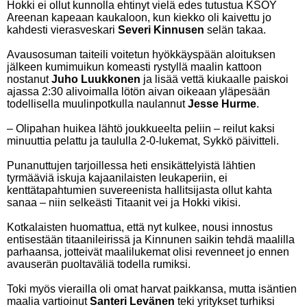
Hokki ei ollut kunnolla ehtinyt vielä edes tutustua KSOY
Areenan kapeaan kaukaloon, kun kiekko oli kaivettu jo
kahdesti vierasveskari
Severi Kinnusen
selän takaa.
Avausosuman taiteili voitetun hyökkäyspään aloituksen
jälkeen kumimuikun komeasti rystyllä maalin kattoon
nostanut
Juho Luukkonen
ja lisää vettä kiukaalle paiskoi
ajassa 2:30 alivoimalla lötön aivan oikeaan yläpesään
todellisella muulinpotkulla naulannut
Jesse Hurme
.
– Olipahan huikea lähtö joukkueelta peliin – reilut kaksi
minuuttia pelattu ja taululla 2-0-lukemat, Sykkö päivitteli.
Punanuttujen tarjoillessa heti ensikättelyistä lähtien
tyrmääviä iskuja kajaanilaisten leukaperiin, ei
kenttätapahtumien suvereenista hallitsijasta ollut kahta
sanaa – niin selkeästi Titaanit vei ja Hokki vikisi.
Kotkalaisten huomattua, että nyt kulkee, nousi innostus
entisestään titaanileirissä ja Kinnunen saikin tehdä maalilla
parhaansa, jotteivät maalilukemat olisi revenneet jo ennen
avauserän puoltaväliä todella rumiksi.
Toki myös vierailla oli omat harvat paikkansa, mutta isäntien
maalia vartioinut
Santeri Levänen
teki yritykset turhiksi