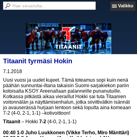
Valikko
Titaanit tyrmäsi Hokin
7.1.2018
Uusi vuosi ja uudet kujeet. Tämä toteamus sopi kuin nenä
päähän sunnuntai-iltana takaisin Suomi-sarjakiekon pariin
kotoisalla KSOY Areenallaan palanneille punanutuille.
Kotkassa pitkästä aikaa vieraillut Hokki sai tuta Titaanien
voitonnälän ja näyttämisenhalun, jotka siivittivätkin isännät
jo avauserässä hurjaan lentoon sekä lopulta aina komeaan
7-2 (4-0, 2-1, 1-1) –kotivoittoon!
Titaanit
– Hokki
7-2
(4-0, 2-1, 1-1)
00:40 1-0 Juho Luukkonen (Vikke Terho, Miro Mänttäri)