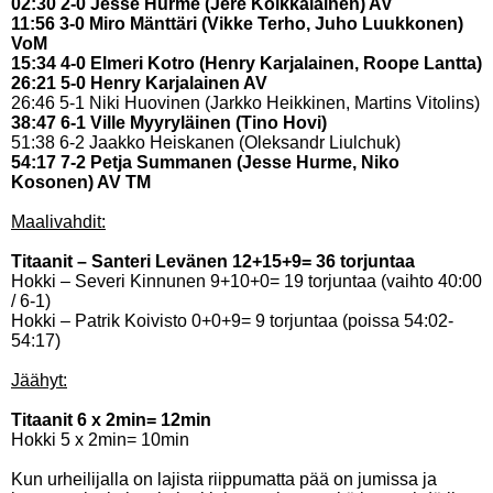
02:30 2-0 Jesse Hurme (Jere Koikkalainen) AV
11:56 3-0 Miro Mänttäri (Vikke Terho, Juho Luukkonen)
VoM
15:34 4-0 Elmeri Kotro (Henry Karjalainen, Roope Lantta)
26:21 5-0 Henry Karjalainen AV
26:46 5-1 Niki Huovinen (Jarkko Heikkinen, Martins Vitolins)
38:47 6-1 Ville Myyryläinen (Tino Hovi)
51:38 6-2 Jaakko Heiskanen (Oleksandr Liulchuk)
54:17 7-2 Petja Summanen (Jesse Hurme, Niko
Kosonen) AV TM
Maalivahdit:
Titaanit – Santeri Levänen 12+15+9= 36 torjuntaa
Hokki – Severi Kinnunen 9+10+0= 19 torjuntaa (vaihto 40:00
/ 6-1)
Hokki – Patrik Koivisto 0+0+9= 9 torjuntaa (poissa 54:02-
54:17)
Jäähyt:
Titaanit 6 x 2min= 12min
Hokki 5 x 2min= 10min
Kun urheilijalla on lajista riippumatta pää on jumissa ja