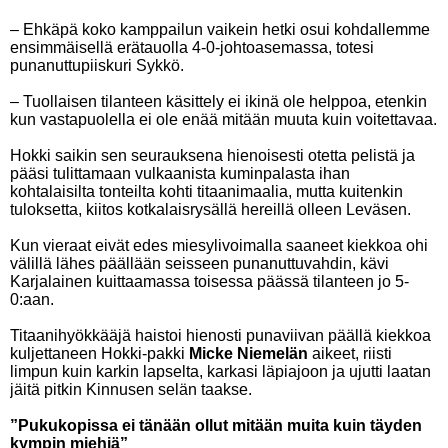
– Ehkäpä koko kamppailun vaikein hetki osui kohdallemme
ensimmäisellä erätauolla 4-0-johtoasemassa, totesi
punanuttupiiskuri Sykkö.
– Tuollaisen tilanteen käsittely ei ikinä ole helppoa, etenkin
kun vastapuolella ei ole enää mitään muuta kuin voitettavaa.
Hokki saikin sen seurauksena hienoisesti otetta pelistä ja
pääsi tulittamaan vulkaanista kuminpalasta ihan
kohtalaisilta tonteilta kohti titaanimaalia, mutta kuitenkin
tuloksetta, kiitos kotkalaisrysällä hereillä olleen Leväsen.
Kun vieraat eivät edes miesylivoimalla saaneet kiekkoa ohi
välillä lähes päällään seisseen punanuttuvahdin, kävi
Karjalainen kuittaamassa toisessa päässä tilanteen jo 5-
0:aan.
Titaanihyökkääjä haistoi hienosti punaviivan päällä kiekkoa
kuljettaneen Hokki-pakki
Micke Niemelän
aikeet, riisti
limpun kuin karkin lapselta, karkasi läpiajoon ja ujutti laatan
jäitä pitkin Kinnusen selän taakse.
”Pukukopissa ei tänään ollut mitään muita kuin täyden
kympin miehiä”