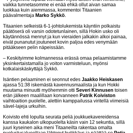
vaikka tunnetasomme ei enää ehkä ollut aivan samaa
luokkaa kuin aiemmassa, kommentoi Titaanien
päävalmentaja
Marko Sykkö
.
Titaanien selkeistä 6-1-johtolukemista käyntiin polkaistu
päätöserä oli varsin odotetunlainen, sillä Hokin usko oli
käytännössä mennyt ja kun vieraiden jalkakin alkoi painaa,
eivät punanutut joutuneet kovin paljoa edes venymään
pitääkseen pelin näpeissään.
– Keskityimme kolmannessa erässä omaa pelaamistamme
yksinkertaistamalla jo voiton varmisteluun, myönsi
kotkalaiskäskyttäjä Sykkö.
Isäntien pelaaminen ei seonnut edes
Jaakko Heiskasen
ajassa 51:38 iskemästä kavennusmaalista ja kun Hokki
muutama minuutti myöhemmin otti
Severi Kinnusen
toisen
erän jälkeen maalillaan korvanneen
Patrik Koiviston
vaihtoaition puolelle, alettiin kamppailussa viritellä viimeisiä
sävel-lajeja urkuihin.
Koivisto ehti lopulta seurata peliä joukkuekavereidensa
kanssa kaukalon ulkopuolelta käsin vain 12 sekuntia, sillä
juuri kyseinen aika meni Titaaneilta rakentaa omalta
puolustusalueeltaan lähtenyt hyökkäys ja päättää se
Petja