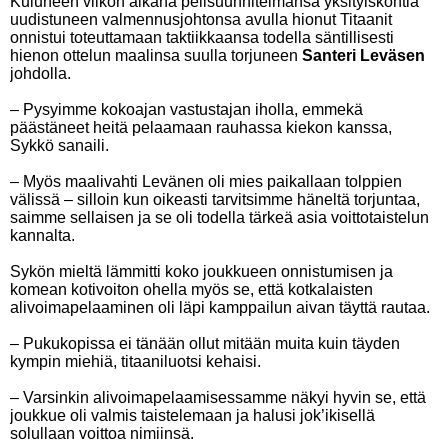
Kuluneen viikon aikana pelisuunnitelmansa yksityiskohtia
uudistuneen valmennusjohtonsa avulla hionut Titaanit
onnistui toteuttamaan taktiikkaansa todella säntillisesti
hienon ottelun maalinsa suulla torjuneen
Santeri Leväsen
johdolla.
– Pysyimme kokoajan vastustajan iholla, emmekä
päästäneet heitä pelaamaan rauhassa kiekon kanssa,
Sykkö sanaili.
– Myös maalivahti Levänen oli mies paikallaan tolppien
välissä – silloin kun oikeasti tarvitsimme häneltä torjuntaa,
saimme sellaisen ja se oli todella tärkeä asia voittotaistelun
kannalta.
Sykön mieltä lämmitti koko joukkueen onnistumisen ja
komean kotivoiton ohella myös se, että kotkalaisten
alivoimapelaaminen oli läpi kamppailun aivan täyttä rautaa.
– Pukukopissa ei tänään ollut mitään muita kuin täyden
kympin miehiä, titaaniluotsi kehaisi.
– Varsinkin alivoimapelaamisessamme näkyi hyvin se, että
joukkue oli valmis taistelemaan ja halusi jok’ikisellä
solullaan voittoa nimiinsä.