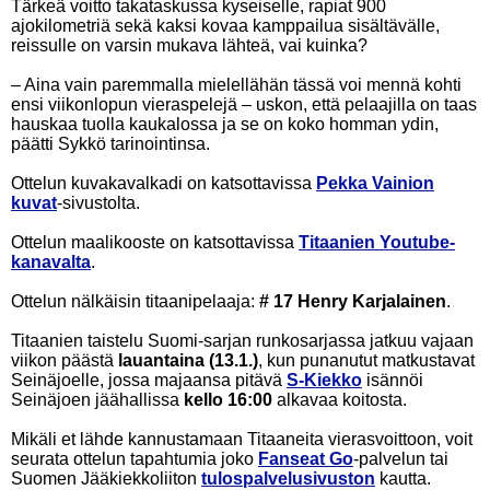
Tärkeä voitto takataskussa kyseiselle, rapiat 900
ajokilometriä sekä kaksi kovaa kamppailua sisältävälle,
reissulle on varsin mukava lähteä, vai kuinka?
– Aina vain paremmalla mielellähän tässä voi mennä kohti
ensi viikonlopun vieraspelejä – uskon, että pelaajilla on taas
hauskaa tuolla kaukalossa ja se on koko homman ydin,
päätti Sykkö tarinointinsa.
Ottelun kuvakavalkadi on katsottavissa
Pekka Vainion
kuvat
-sivustolta.
Ottelun maalikooste on katsottavissa
Titaanien Youtube-
kanavalta
.
Ottelun nälkäisin titaanipelaaja:
# 17 Henry Karjalainen
.
Titaanien taistelu Suomi-sarjan runkosarjassa jatkuu vajaan
viikon päästä
lauantaina (13.1.)
, kun punanutut matkustavat
Seinäjoelle, jossa majaansa pitävä
S-Kiekko
isännöi
Seinäjoen jäähallissa
kello 16:00
alkavaa koitosta.
Mikäli et lähde kannustamaan Titaaneita vierasvoittoon, voit
seurata ottelun tapahtumia joko
Fanseat Go
-palvelun tai
Suomen Jääkiekkoliiton
tulospalvelusivuston
kautta.