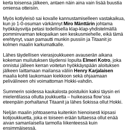
kerta toisensa jälkeen, antaen näin aina vain lisää buustia
omiensa otteisiin.
Myös kotiyleisö sai kovalle kannustamiselleen vastakaikua,
kun jo 1-0-osuman värkännyt
Miro Mänttärin
johtama
hyökkäysvitja petasi todellisella klap-klap-yhdistelmällä
pomminvarman tekopaikan sen keskusmiehelle, eikä tämä
erehtynyt, vaan pamautti munkin pussiin ja Titaanit jo
kolmen maalin karkumatkalle.
Lähes täydellisen vierasjoukkueen avauserän aikana
kokeman muilutuksen täydensi lopulta
Elmeri Kotro
, joka
onnistui jälleen kerran voitetun hyökkäyspään aloituksen
jälkeen laittamaan mailansa väliin
Henry Karjalaisen
maalia kohti laukomaan kiekkoon sekä ohjaamaan
pelivälineen ohi voimattoman Hokki-vahdin.
Summerin soidessa kaukalosta poistuikin kaksi täysin eri
mielentilassa ollutta joukkuetta – huikeassa flow’ssa
eteenpäin porhaltanut Titaanit ja lähes šokissa ollut Hokki.
Neljän maalin johtoasema kuitenkin hienoisesti kipsasi
kotijoukkuetta, joka ei toiseen erään tultaessa ollut enää
aivan samanlaisella tarmolla liikenteessä kuin
ensimmäisessä.