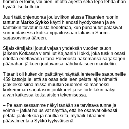
homma ei toimi, voi pieni irtiotto arjesta sekä lepo tehdä ihan
hyvää itse kullekin.
Juuri tätä ohjenuoraa jouluviikon alussa Titaanien ruoriin
tarttunut
Marko Sykkö
käytti hienosti hyödykseen ja se
kantoikin toivotunlaista hedelmää, kun punanutut palasivat
sunnuntaisessa kotikamppailussaan takaisin Suomi-
sarjasorvinsa ääreen.
Sijaiskärsijäksi joutui vajaan yhdeksän vuoden tauon
jälkeen Kotkassa vieraillut Kajaanin Hokki, joka tuskin osasi
odottaa edeltävänä iltana Porvoosta hakemansa sarjakärjen
päänahan jälkeen joutuvansa nähdynlaiseen mankeliin.
Titaanit oli kuitenkin päättänyt näyttää lehtereille saapuneille
459 katsojalle, että se osaa edelleen pelata lajia nimeltä
jääkiekko siinä missä muutkin Suomen kolmanneksi
korkeimman sarjatason joukkueet ja se todellakin näkyi
aivan kaikessa kotkalaisten tekemisessä.
– Pelaamisessamme näkyi tänään se tarvittava tunne ja
voima – jätkät halusivat näyttää, että he osaavat oikeasti
pelata jääkiekkoa ja nauttia siitä, myhäili Titaanien
päävalmentaja Sykkö tyytyväisenä.