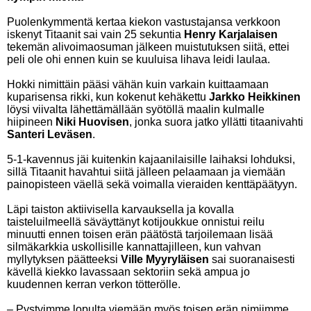
Puolenkymmentä kertaa kiekon vastustajansa verkkoon
iskenyt Titaanit sai vain 25 sekuntia
Henry Karjalaisen
tekemän alivoimaosuman jälkeen muistutuksen siitä, ettei
peli ole ohi ennen kuin se kuuluisa lihava leidi laulaa.
Hokki nimittäin pääsi vähän kuin varkain kuittaamaan
kuparisensa rikki, kun kokenut kehäkettu
Jarkko Heikkinen
löysi viivalta lähettämällään syötöllä maalin kulmalle
hiipineen
Niki Huovisen
, jonka suora jatko yllätti titaanivahti
Santeri Leväsen
.
5-1-kavennus jäi kuitenkin kajaanilaisille laihaksi lohduksi,
sillä Titaanit havahtui siitä jälleen pelaamaan ja viemään
painopisteen väellä sekä voimalla vieraiden kenttäpäätyyn.
Läpi taiston aktiivisella karvauksella ja kovalla
taisteluilmeellä säväyttänyt kotijoukkue onnistui reilu
minuutti ennen toisen erän päätöstä tarjoilemaan lisää
silmäkarkkia uskollisille kannattajilleen, kun vahvan
myllytyksen päätteeksi
Ville Myyryläisen
sai suoranaisesti
kävellä kiekko lavassaan sektoriin sekä ampua jo
kuudennen kerran verkon tötterölle.
– Pystyimme lopulta viemään myös toisen erän nimiimme,