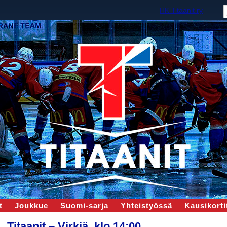
HK Titaanit ry
t
Joukkue
Suomi-sarja
Yhteistyössä
Kausikortit
Titaanit – Virkiä, klo 14:00