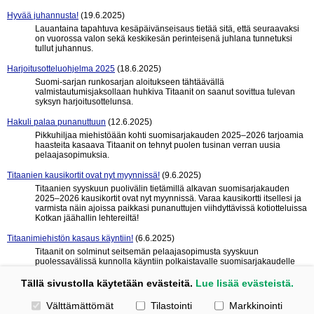
Hyvää juhannusta!
(19.6.2025)
Lauantaina tapahtuva kesäpäivänseisaus tietää sitä, että seuraavaksi
on vuorossa valon sekä keskikesän perinteisenä juhlana tunnetuksi
tullut juhannus.
Harjoitusotteluohjelma 2025
(18.6.2025)
Suomi-sarjan runkosarjan aloitukseen tähtäävällä
valmistautumisjaksollaan huhkiva Titaanit on saanut sovittua tulevan
syksyn harjoitusottelunsa.
Hakuli palaa punanuttuun
(12.6.2025)
Pikkuhiljaa miehistöään kohti suomisarjakauden 2025–2026 tarjoamia
haasteita kasaava Titaanit on tehnyt puolen tusinan verran uusia
pelaajasopimuksia.
Titaanien kausikortit ovat nyt myynnissä!
(9.6.2025)
Titaanien syyskuun puolivälin tietämillä alkavan suomisarjakauden
2025–2026 kausikortit ovat nyt myynnissä. Varaa kausikortti itsellesi ja
varmista näin ajoissa paikkasi punanuttujen viihdyttävissä kotiotteluissa
Kotkan jäähallin lehtereiltä!
Titaanimiehistön kasaus käyntiin!
(6.6.2025)
Titaanit on solminut seitsemän pelaajasopimusta syyskuun
puolessavälissä kunnolla käyntiin polkaistavalle suomisarjakaudelle
2025–2026.
Tällä sivustolla käytetään evästeitä.
Lue lisää evästeistä.
« edelliset 10
seuraavat 10 »
Valitse käytettävät evästeet
Välttämättömät
Tilastointi
Markkinointi