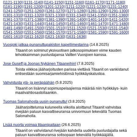
[1121-1130]
[1131-1140]
[1141-1150]
[1151-1160]
[1161-1170]
[1171-1180]
[1181-1190]
[1191-1200]
[1201-1210]
[1211-1220]
[1221-1230]
[1231-1240]
[1241-1250]
[1251-1260]
[1261-1270]
[1271-1280]
[1281-1290]
[1291-1300]
[1301-1310]
[1311-1320]
[1321-1330]
[1331-1340]
[1341-1350]
[1351-1360]
[1361-1370]
[1371-1380]
[1381-1390]
[1391-1400]
[1401-1410]
[1411-1420]
[1421-1430]
[1431-1440]
[1441-1450]
[1451-1460]
[1461-1470]
[1471-1480]
[1481-1490]
[1491-1500]
[1501-1510]
[1511-1520]
[1521-1530]
[1531-1540]
[1541-1550]
[1551-1560]
[1561-1570]
[1571-1580]
[1581-1590]
[1591-1600]
[1601-1610]
[1611-1620]
[1621-1630]
[1631-1636]
Vuosjoki jatkaa punanuttupakiston kapellimestarina
(14.8.2025)
Titaanit on solminut yksivuotisen jatkosopimuksen viime kauden
tehokkaimman puolustajansa Valtteri Vuosjoen kanssa.
Jose Guseff ja Joonas Nykänen Titaaneihin!
(7.8.2025)
Toista viikkoa jääharjoitusten parissa viettävä Titaanit on vankistanut
entisestään suomisarjamiehistönsä hyökkäyskalustoa.
Vahvistusta ylä- ja peräpäähän
(5.8.2025)
Titaanit on lisännyt sopimuspelaajiensa määrää niin hyökkäys- kuin
maalivahtiosastollaankin.
Tuomas Salonahosta uusin punanuttu!
(3.8.2025)
Jääharjoittelunsa kuluneella viikolla aloittanut Titaanit vahvistaa
rivejään paluun kasvattiseuransa univormuun tekevällä Tuomas
Salonaholla.
Lisää nuorta voimaa titaanipaitaan
(26.6.2025)
Titaanit on vahvistanut rivejään kahdella uudella puolustajalla sekä
paluun kasvattiseuransa sotisopaan tekevällä hyökkääjällä.