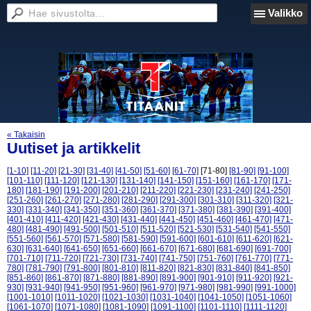
Valikko
« Takaisin
Uutiset ja artikkelit
[1-10]
[11-20]
[21-30]
[31-40]
[41-50]
[51-60]
[61-70]
[71-80]
[81-90]
[91-100]
[101-110]
[111-120]
[121-130]
[131-140]
[141-150]
[151-160]
[161-170]
[171-
180]
[181-190]
[191-200]
[201-210]
[211-220]
[221-230]
[231-240]
[241-250]
[251-260]
[261-270]
[271-280]
[281-290]
[291-300]
[301-310]
[311-320]
[321-
330]
[331-340]
[341-350]
[351-360]
[361-370]
[371-380]
[381-390]
[391-400]
[401-410]
[411-420]
[421-430]
[431-440]
[441-450]
[451-460]
[461-470]
[471-
480]
[481-490]
[491-500]
[501-510]
[511-520]
[521-530]
[531-540]
[541-550]
[551-560]
[561-570]
[571-580]
[581-590]
[591-600]
[601-610]
[611-620]
[621-
630]
[631-640]
[641-650]
[651-660]
[661-670]
[671-680]
[681-690]
[691-700]
[701-710]
[711-720]
[721-730]
[731-740]
[741-750]
[751-760]
[761-770]
[771-
780]
[781-790]
[791-800]
[801-810]
[811-820]
[821-830]
[831-840]
[841-850]
[851-860]
[861-870]
[871-880]
[881-890]
[891-900]
[901-910]
[911-920]
[921-
930]
[931-940]
[941-950]
[951-960]
[961-970]
[971-980]
[981-990]
[991-1000]
[1001-1010]
[1011-1020]
[1021-1030]
[1031-1040]
[1041-1050]
[1051-1060]
[1061-1070]
[1071-1080]
[1081-1090]
[1091-1100]
[1101-1110]
[1111-1120]