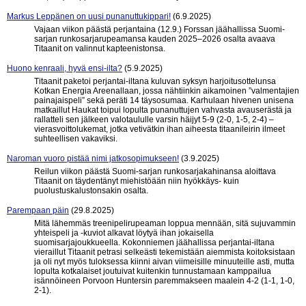
Markus Leppänen on uusi punanuttukippari!
(6.9.2025)
Vajaan viikon päästä perjantaina (12.9.) Forssan jäähallissa Suomi-
sarjan runkosarjarupeamansa kauden 2025–2026 osalta avaava
Titaanit on valinnut kapteenistonsa.
Huono kenraali, hyvä ensi-ilta?
(5.9.2025)
Titaanit paketoi perjantai-iltana kuluvan syksyn harjoitusottelunsa
Kotkan Energia Areenallaan, jossa nähtiinkin aikamoinen ”valmentajien
painajaispeli” sekä peräti 14 täysosumaa. Karhulaan hivenen unisena
matkaillut Haukat toipui lopulta punanuttujen vahvasta avauserästä ja
rallatteli sen jälkeen valotaululle varsin häijyt 5-9 (2-0, 1-5, 2-4) –
vierasvoittolukemat, jotka vetivätkin ihan aiheesta titaanileirin ilmeet
suhteellisen vakaviksi.
Naroman vuoro pistää nimi jatkosopimukseen!
(3.9.2025)
Reilun viikon päästä Suomi-sarjan runkosarjakahinansa aloittava
Titaanit on täydentänyt miehistöään niin hyökkäys- kuin
puolustuskalustonsakin osalta.
Parempaan päin
(29.8.2025)
Mitä lähemmäs treenipelirupeaman loppua mennään, sitä sujuvammin
yhteispeli ja -kuviot alkavat löytyä ihan jokaisella
suomisarjajoukkueella. Kokonniemen jäähallissa perjantai-iltana
vieraillut Titaanit petrasi selkeästi tekemistään aiemmista koitoksistaan
ja oli nyt myös tuloksessa kiinni aivan viimeisille minuuteille asti, mutta
lopulta kotkalaiset joutuivat kuitenkin tunnustamaan kamppailua
isännöineen Porvoon Huntersin paremmakseen maalein 4-2 (1-1, 1-0,
2-1).