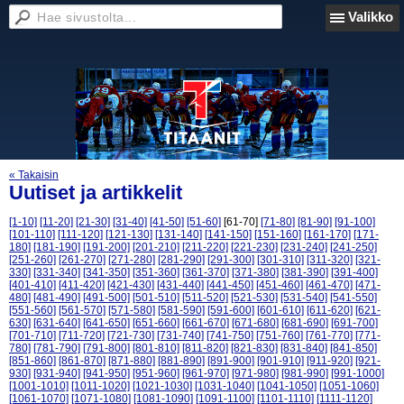
Valikko
« Takaisin
Uutiset ja artikkelit
[1-10]
[11-20]
[21-30]
[31-40]
[41-50]
[51-60]
[61-70]
[71-80]
[81-90]
[91-100]
[101-110]
[111-120]
[121-130]
[131-140]
[141-150]
[151-160]
[161-170]
[171-
180]
[181-190]
[191-200]
[201-210]
[211-220]
[221-230]
[231-240]
[241-250]
[251-260]
[261-270]
[271-280]
[281-290]
[291-300]
[301-310]
[311-320]
[321-
330]
[331-340]
[341-350]
[351-360]
[361-370]
[371-380]
[381-390]
[391-400]
[401-410]
[411-420]
[421-430]
[431-440]
[441-450]
[451-460]
[461-470]
[471-
480]
[481-490]
[491-500]
[501-510]
[511-520]
[521-530]
[531-540]
[541-550]
[551-560]
[561-570]
[571-580]
[581-590]
[591-600]
[601-610]
[611-620]
[621-
630]
[631-640]
[641-650]
[651-660]
[661-670]
[671-680]
[681-690]
[691-700]
[701-710]
[711-720]
[721-730]
[731-740]
[741-750]
[751-760]
[761-770]
[771-
780]
[781-790]
[791-800]
[801-810]
[811-820]
[821-830]
[831-840]
[841-850]
[851-860]
[861-870]
[871-880]
[881-890]
[891-900]
[901-910]
[911-920]
[921-
930]
[931-940]
[941-950]
[951-960]
[961-970]
[971-980]
[981-990]
[991-1000]
[1001-1010]
[1011-1020]
[1021-1030]
[1031-1040]
[1041-1050]
[1051-1060]
[1061-1070]
[1071-1080]
[1081-1090]
[1091-1100]
[1101-1110]
[1111-1120]