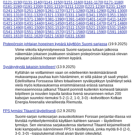
[1121-1130]
[1131-1140]
[1141-1150]
[1151-1160]
[1161-1170]
[1171-1180]
[1181-1190]
[1191-1200]
[1201-1210]
[1211-1220]
[1221-1230]
[1231-1240]
[1241-1250]
[1251-1260]
[1261-1270]
[1271-1280]
[1281-1290]
[1291-1300]
[1301-1310]
[1311-1320]
[1321-1330]
[1331-1340]
[1341-1350]
[1351-1360]
[1361-1370]
[1371-1380]
[1381-1390]
[1391-1400]
[1401-1410]
[1411-1420]
[1421-1430]
[1431-1440]
[1441-1450]
[1451-1460]
[1461-1470]
[1471-1480]
[1481-1490]
[1491-1500]
[1501-1510]
[1511-1520]
[1521-1530]
[1531-1540]
[1541-1550]
[1551-1560]
[1561-1570]
[1571-1580]
[1581-1590]
[1591-1600]
[1601-1610]
[1611-1620]
[1621-1630]
[1631-1636]
Pistepörssin johtajan hopeinen kypärä käyttöön Suomi-sarjassa
(19.9.2025)
Viime viikolla käynnistyneessä Suomi-sarjassa tullaan jatkossa
näkemään jokaisen joukkueen sisäisen pistepörssin kärjessä olevan
pelaajan päässä hopean värinen kypärä.
Syväkyykystä takaisin tolpilleen!
(13.9.2025)
Kyllähän se voittaminen vaan on edelleenkin keskimääräisesti
mukavampaa puuhaa kuin häviäminen, ei siitä pääse yli saati ympäri.
Edellisiltana Forssassa lähes totaaliseen syväkyykkyyn lysähtänyt sekä
vielä myös kotiavauksensa ensimmäisessä erässä samassa
menoasennossa jatkanut Titaanit ponnisti kuitenkin komeasti takaisin
tolpilleen ja nousten lopulta taistoa livenä seuranneen reilun 200
katsojan suureksi riemuksi 5-2 (1-2, 1-0, 3-0) –kotivoittoon Kotkan
Energia Areenalla vierailleesta Riemusta.
FPS tyrmäsi Titaanit täydellisesti
(12.9.2025)
Suomi-sarjan runkosarjan avauskoitoksen Forssan perjantai-illassa voi
tiivistää nyrkkeilytermistöä käyttäen kahteen sanaan – täydellinen
tyrmäys. Sen vieraissa sarjakautensa startannut Titaanit kirjaimellisesti
koki kamppailua isännöineen FPS:n käsittelyssä, jonka myötä 8-0 (2-0,
3-0, 3-0) –loppulukemat olivat aivan täysin oikeutetut.