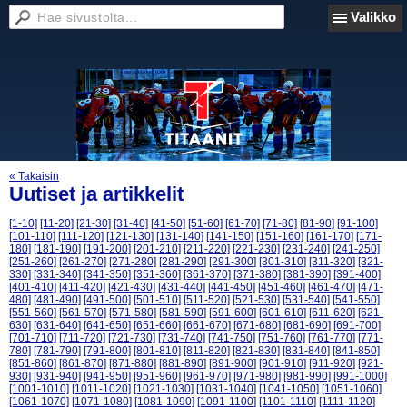
Valikko
« Takaisin
Uutiset ja artikkelit
[1-10]
[11-20]
[21-30]
[31-40]
[41-50]
[51-60]
[61-70]
[71-80]
[81-90]
[91-100]
[101-110]
[111-120]
[121-130]
[131-140]
[141-150]
[151-160]
[161-170]
[171-
180]
[181-190]
[191-200]
[201-210]
[211-220]
[221-230]
[231-240]
[241-250]
[251-260]
[261-270]
[271-280]
[281-290]
[291-300]
[301-310]
[311-320]
[321-
330]
[331-340]
[341-350]
[351-360]
[361-370]
[371-380]
[381-390]
[391-400]
[401-410]
[411-420]
[421-430]
[431-440]
[441-450]
[451-460]
[461-470]
[471-
480]
[481-490]
[491-500]
[501-510]
[511-520]
[521-530]
[531-540]
[541-550]
[551-560]
[561-570]
[571-580]
[581-590]
[591-600]
[601-610]
[611-620]
[621-
630]
[631-640]
[641-650]
[651-660]
[661-670]
[671-680]
[681-690]
[691-700]
[701-710]
[711-720]
[721-730]
[731-740]
[741-750]
[751-760]
[761-770]
[771-
780]
[781-790]
[791-800]
[801-810]
[811-820]
[821-830]
[831-840]
[841-850]
[851-860]
[861-870]
[871-880]
[881-890]
[891-900]
[901-910]
[911-920]
[921-
930]
[931-940]
[941-950]
[951-960]
[961-970]
[971-980]
[981-990]
[991-1000]
[1001-1010]
[1011-1020]
[1021-1030]
[1031-1040]
[1041-1050]
[1051-1060]
[1061-1070]
[1071-1080]
[1081-1090]
[1091-1100]
[1101-1110]
[1111-1120]