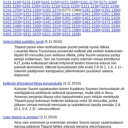
[1121-1130]
[1131-1140]
[1141-1150]
[1151-1160]
[1161-1170]
[1171-1180]
[1181-1190]
[1191-1200]
[1201-1210]
[1211-1220]
[1221-1230]
[1231-1240]
[1241-1250]
[1251-1260]
[1261-1270]
[1271-1280]
[1281-1290]
[1291-1300]
[1301-1310]
[1311-1320]
[1321-1330]
[1331-1340]
[1341-1350]
[1351-1360]
[1361-1370]
[1371-1380]
[1381-1390]
[1391-1400]
[1401-1410]
[1411-1420]
[1421-1430]
[1431-1440]
[1441-1450]
[1451-1460]
[1461-1470]
[1471-1480]
[1481-1490]
[1491-1500]
[1501-1510]
[1511-1520]
[1521-1530]
[1531-1540]
[1541-1550]
[1551-1560]
[1561-1570]
[1571-1580]
[1581-1590]
[1591-1600]
[1601-1610]
[1611-1620]
[1621-1630]
[1631-1636]
Voitonnälkä palkittiin isosti
(5.11.2016)
Titaanit pelasi eilen kotihallissaan puolet pelistä hyvää lätkää.
Lauantai-iltana Tuusulassa punanutut esittivät sitä vastoin kutakuinkin
täydet 60 minuuttia juuri sellaisia otteita, joilla Suomi-sarjassa pystyy
pelejä voittamaan. Sen sai huomata myös isännän virkaa toimittanut
KJT, jonka kotkalaiset iskivät erityisesti taiston toisessa erässä niin
pahasti tainnoksiin, etteivät tuusulalaiset siitä enää 2-6 (0-1, 1-4, 1-1) –
lukemin päättyneen kamppailun jälkimmäisen puoliskon aikana
toipuneet.
Ketterän tehojaksot liikaa punanutuille
(4.11.2016)
Kuluvan Suomi-sarjakauden toinen Kaakkois-Suomen herruustaisto oli
edeltäjäänsä pelillisesti selkeästi tasaisempi, mutta sillä ei Ilona
Areenan perjantai-iltassa ollut loppuviimeksi juuri mitään merkitystä.
Titaanit pysyi kotonaan Ketterän kelkassa reilut 30 minuuttia, jonka
jälkeen vieraat menivät menojaan ja laskettelivat lopulta selvään 2-8
(0-1, 0-4, 2-3) –vierasvoittoon.
Usko itseesi ja onnistu!
(3.11.2016)
Aina vain enemmän ja enemmän sinuiksi Suomi-sarjan vaatimustason
kanssa pääsevä Titaanit lähtee edessä olevana viikonloppuna