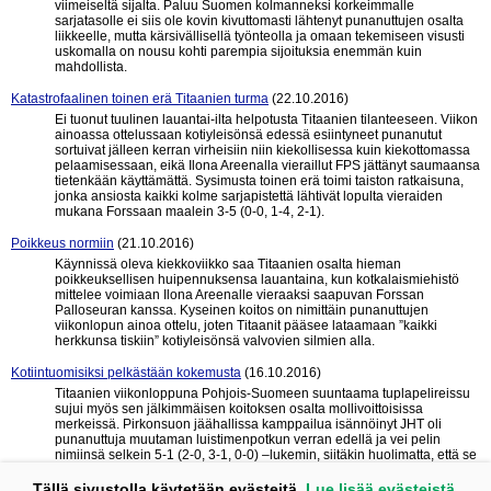
viimeiseltä sijalta. Paluu Suomen kolmanneksi korkeimmalle
sarjatasolle ei siis ole kovin kivuttomasti lähtenyt punanuttujen osalta
liikkeelle, mutta kärsivällisellä työnteolla ja omaan tekemiseen visusti
uskomalla on nousu kohti parempia sijoituksia enemmän kuin
mahdollista.
Katastrofaalinen toinen erä Titaanien turma
(22.10.2016)
Ei tuonut tuulinen lauantai-ilta helpotusta Titaanien tilanteeseen. Viikon
ainoassa ottelussaan kotiyleisönsä edessä esiintyneet punanutut
sortuivat jälleen kerran virheisiin niin kiekollisessa kuin kiekottomassa
pelaamisessaan, eikä Ilona Areenalla vieraillut FPS jättänyt saumaansa
tietenkään käyttämättä. Sysimusta toinen erä toimi taiston ratkaisuna,
jonka ansiosta kaikki kolme sarjapistettä lähtivät lopulta vieraiden
mukana Forssaan maalein 3-5 (0-0, 1-4, 2-1).
Poikkeus normiin
(21.10.2016)
Käynnissä oleva kiekkoviikko saa Titaanien osalta hieman
poikkeuksellisen huipennuksensa lauantaina, kun kotkalaismiehistö
mittelee voimiaan Ilona Areenalle vieraaksi saapuvan Forssan
Palloseuran kanssa. Kyseinen koitos on nimittäin punanuttujen
viikonlopun ainoa ottelu, joten Titaanit pääsee lataamaan ”kaikki
herkkunsa tiskiin” kotiyleisönsä valvovien silmien alla.
Kotiintuomisiksi pelkästään kokemusta
(16.10.2016)
Titaanien viikonloppuna Pohjois-Suomeen suuntaama tuplapelireissu
sujui myös sen jälkimmäisen koitoksen osalta mollivoittoisissa
merkeissä. Pirkonsuon jäähallissa kamppailua isännöinyt JHT oli
punanuttuja muutaman luistimenpotkun verran edellä ja vei pelin
nimiinsä selkein 5-1 (2-0, 3-1, 0-0) –lukemin, siitäkin huolimatta, että se
kulutti ottelun jälkimmäisellä puoliskolla runsaasti jäähypenkkiä.
Tällä sivustolla käytetään evästeitä.
Lue lisää evästeistä.