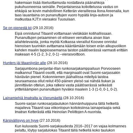
hakemaan lisää itseluottamusta nostattavia päänahkoja
pukuhuoneensa seinälle. Perjantaisessa kotiottelussa vastus on
ehkäpä se kovin mahdollinen Ketterän vieraillessa Ilona Areenalla, kun
taas lauantaina on punanuttujen vuoro hypätä linja-autoon ja
matkustaa KJT:n vieraaksi Tuusulaan.
Se on pienestä kii
(29.10.2016)
Eipä onnistunut Titaanit voittamaan vieläkään kotihallissaan.
Punanuttujen pelaaminen oli eiliseen verrattuna aivan liian
ailahtelevaista, jonka myötä Kotkassa vieraillut Koovee onnistui
hienoisen tuurinkin avittamana kääntämään toisen erän alkupuolikon
kahden maalin tappioasemansa taiston päätöserässä varmasti erittäin
makeaan 4-5 (1-2, 3-2, 0-1) –vierasvoittoon.
Hunters jäi titaanijyrän alle
(28.10.2016)
Sarjajumbona perjantai-illan runkosarjakamppailuun Porvooseen
matkannut Titaanit osoitti, että marginaalit ovat Suomi-sarjassakin
häviävän pienet. Kokonniemen jäähallissa miteltyä taistoa
seuraamassa ollut reilut 450-päinen yleisö sai nähdä tiukan ja
jännittävän ottelun, joka ratkesi vasta päätöserässä selkeästi
yritteliäämpien punanuttujen hyväksi maalein 1-3 (1-0, 0-1, 0-2).
Lainamiehiä Imatralta ja Vierumäeltä
(28.10.2016)
Suomi-sarjan runkosarjataulukon hännänhuippuna tällä hetkellä
majaileva Titaanit saa viikonlopun koitoksiinsa lainapelaajia sekä
Imatran Ketterästä että Heinolan Peliittojen A-nuorista.
Kärsivällisyys on hyve
(27.10.2016)
Kun kuluvasta Suomi-sarjakaudesta 2016–2017 on vajaa kolmannes
pelattu, löytyy sarjatulokas Titaanit tällä hetkellä koko taulukon