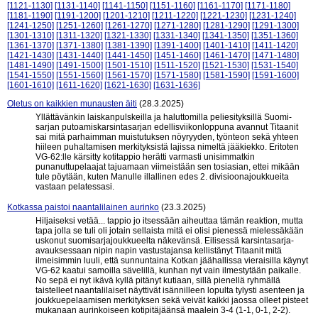
[1121-1130]
[1131-1140]
[1141-1150]
[1151-1160]
[1161-1170]
[1171-1180]
[1181-1190]
[1191-1200]
[1201-1210]
[1211-1220]
[1221-1230]
[1231-1240]
[1241-1250]
[1251-1260]
[1261-1270]
[1271-1280]
[1281-1290]
[1291-1300]
[1301-1310]
[1311-1320]
[1321-1330]
[1331-1340]
[1341-1350]
[1351-1360]
[1361-1370]
[1371-1380]
[1381-1390]
[1391-1400]
[1401-1410]
[1411-1420]
[1421-1430]
[1431-1440]
[1441-1450]
[1451-1460]
[1461-1470]
[1471-1480]
[1481-1490]
[1491-1500]
[1501-1510]
[1511-1520]
[1521-1530]
[1531-1540]
[1541-1550]
[1551-1560]
[1561-1570]
[1571-1580]
[1581-1590]
[1591-1600]
[1601-1610]
[1611-1620]
[1621-1630]
[1631-1636]
Oletus on kaikkien munausten äiti
(28.3.2025)
Yllättävänkin laiskanpulskeilla ja haluttomilla peliesityksillä Suomi-
sarjan putoamiskarsintasarjan edellisviikonloppuna avannut Titaanit
sai mitä parhaimman muistutuksen nöyryyden, työnteon sekä yhteen
hiileen puhaltamisen merkityksistä lajissa nimeltä jääkiekko. Eritoten
VG-62:lle kärsitty kotitappio herätti varmasti unisimmatkin
punanuttupelaajat tajuamaan viimeistään sen tosiasian, ettei mikään
tule pöytään, kuten Manulle illallinen edes 2. divisioonajoukkueita
vastaan pelatessasi.
Kotkassa paistoi naantalilainen aurinko
(23.3.2025)
Hiljaiseksi vetää... tappio jo itsessään aiheuttaa tämän reaktion, mutta
tapa jolla se tuli oli jotain sellaista mitä ei olisi pienessä mielessäkään
uskonut suomisarjajoukkueelta näkevänsä. Eilisessä karsintasarja-
avauksessaan nipin napin vastustajansa kellistänyt Titaanit mitä
ilmeisimmin luuli, että sunnuntaina Kotkan jäähallissa vieraisilla käynyt
VG-62 kaatui samoilla sävelillä, kunhan nyt vain ilmestytään paikalle.
No sepä ei nyt ikävä kyllä pitänyt kutiaan, sillä pienellä ryhmällä
taistelleet naantalilaiset näyttivät isännilleen lopulta tylysti asenteen ja
joukkuepelaamisen merkityksen sekä veivät kaikki jaossa olleet pisteet
mukanaan aurinkoiseen kotipitäjäänsä maalein 3-4 (1-1, 0-1, 2-2).