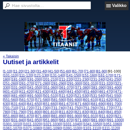
Valikko
« Takaisin
Uutiset ja artikkelit
[1-10]
[11-20]
[21-30]
[31-40]
[41-50]
[51-60]
[61-70]
[71-80]
[81-90]
[91-100]
[101-110]
[111-120]
[121-130]
[131-140]
[141-150]
[151-160]
[161-170]
[171-
180]
[181-190]
[191-200]
[201-210]
[211-220]
[221-230]
[231-240]
[241-250]
[251-260]
[261-270]
[271-280]
[281-290]
[291-300]
[301-310]
[311-320]
[321-
330]
[331-340]
[341-350]
[351-360]
[361-370]
[371-380]
[381-390]
[391-400]
[401-410]
[411-420]
[421-430]
[431-440]
[441-450]
[451-460]
[461-470]
[471-
480]
[481-490]
[491-500]
[501-510]
[511-520]
[521-530]
[531-540]
[541-550]
[551-560]
[561-570]
[571-580]
[581-590]
[591-600]
[601-610]
[611-620]
[621-
630]
[631-640]
[641-650]
[651-660]
[661-670]
[671-680]
[681-690]
[691-700]
[701-710]
[711-720]
[721-730]
[731-740]
[741-750]
[751-760]
[761-770]
[771-
780]
[781-790]
[791-800]
[801-810]
[811-820]
[821-830]
[831-840]
[841-850]
[851-860]
[861-870]
[871-880]
[881-890]
[891-900]
[901-910]
[911-920]
[921-
930]
[931-940]
[941-950]
[951-960]
[961-970]
[971-980]
[981-990]
[991-1000]
[1001-1010]
[1011-1020]
[1021-1030]
[1031-1040]
[1041-1050]
[1051-1060]
[1061-1070]
[1071-1080]
[1081-1090]
[1091-1100]
[1101-1110]
[1111-1120]