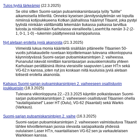
Tulos tyyliä tärkeämpi
(22.3.2025)
Se olisi sitten Suomi-sarjan putoamiskarsintasarja lyöty ”tulille”
aikamoisella trillerillä. Onneksi kyseisen jännitysnäytelmän vei lopulta
nimiinsä kotijoukkueena Kotkan jäähallissa häärinyt Titaanit, joka pystyi
tyylistä niinkään välittämättä tekemään tiukassa paikassa tarvittua
tulosta ja niistämään Karhulassa vierailleelta Laserht:lta nenän 3-2 (2-
1, 0-1, 1-0) –lukemiin päättyneessä kamppailussa.
Nyt aletaan erotella jyviä akanoista
(21.3.2025)
Viimeistä lukua monia käänteitä sisällään pitäneelle Titaanien 50-
vuotis juhlakaudelle ruvetaan kirjoittelemaan tulevana viikonloppuna
käynnistyvässä Suomi-sarjan putoamiskarsintojen 2. vaiheessa.
Punanutut iskevät nimittäin karsintasarjan avauskierroksilla yhteen
Karhulaan perättäisinä iltoina vieraisille saapuvien Laser HT:n sekä
VG-62:n kanssa, joten nyt jos koskaan niitä kuuluisia jyviä aletaan
totisesti erotella akanoista.
Katsaus Suomi-sarjan putoamiskarsintojen 2. vaiheeseen osallistuviin
joukkueisiin
(18.3.2025)
Tulevana viikonloppuna 22.–23.3.2025 käyntiin polkaistavaan Suomi-
sarjan putoamiskarsintojen 2. vaiheeseen osallistuvat Titaanien ohella
"rautaliigalaiset" Laser HT (Oulu), VG-62 (Naantali) sekä Warkis
(Varkaus).
Suomi-sarjan putoamiskarsintojen 2. vaihe
(16.3.2025)
Suomi-sarjan putoamiskarsintojen 2. vaiheeseen valmistautuva Titaanit
lähtee kilvoittelemaan jaossa olevasta sarjapaikasta yhdessä
oululaisen Laser HT:n, naantalilaisen VG-62:sen ja varkautelaisen
Warkiksen kanssa.