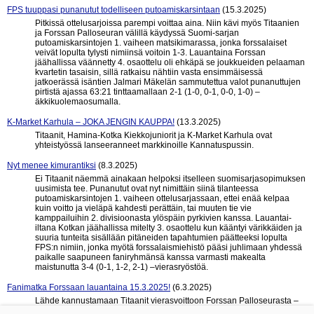
FPS tuuppasi punanutut todelliseen putoamiskarsintaan
(15.3.2025)
Pitkissä ottelusarjoissa parempi voittaa aina. Niin kävi myös Titaanien
ja Forssan Palloseuran välillä käydyssä Suomi-sarjan
putoamiskarsintojen 1. vaiheen matsikimarassa, jonka forssalaiset
veivät lopulta tylysti nimiinsä voitoin 1-3. Lauantaina Forssan
jäähallissa väännetty 4. osaottelu oli ehkäpä se joukkueiden pelaaman
kvartetin tasaisin, sillä ratkaisu nähtiin vasta ensimmäisessä
jatkoerässä isäntien Jalmari Mäkelän sammutettua valot punanuttujen
pirtistä ajassa 63:21 tinttaamallaan 2-1 (1-0, 0-1, 0-0, 1-0) –
äkkikuolemaosumalla.
K-Market Karhula – JOKA JENGIN KAUPPA!
(13.3.2025)
Titaanit, Hamina-Kotka Kiekkojuniorit ja K-Market Karhula ovat
yhteistyössä lanseeranneet markkinoille Kannatuspussin.
Nyt menee kimurantiksi
(8.3.2025)
Ei Titaanit näemmä ainakaan helpoksi itselleen suomisarjasopimuksen
uusimista tee. Punanutut ovat nyt nimittäin siinä tilanteessa
putoamiskarsintojen 1. vaiheen ottelusarjassaan, ettei enää kelpaa
kuin voitto ja vieläpä kahdesti perättäin, tai muuten tie vie
kamppailuihin 2. divisioonasta ylöspäin pyrkivien kanssa. Lauantai-
iltana Kotkan jäähallissa mitelty 3. osaottelu kun kääntyi värikkäiden ja
suuria tunteita sisällään pitäneiden tapahtumien päätteeksi lopulta
FPS:n nimiin, jonka myötä forssalaismiehistö pääsi juhlimaan yhdessä
paikalle saapuneen faniryhmänsä kanssa varmasti makealta
maistunutta 3-4 (0-1, 1-2, 2-1) –vierasryöstöä.
Fanimatka Forssaan lauantaina 15.3.2025!
(6.3.2025)
Lähde kannustamaan Titaanit vierasvoittoon Forssan Palloseurasta –
otetaan yhdessä legendaarinen perunasalaattipitäjä haltuun!