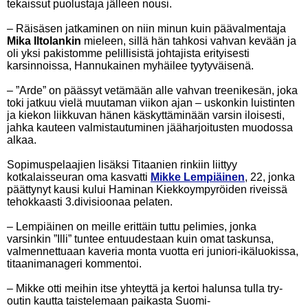
tekaissut puolustaja jälleen nousi.
– Räisäsen jatkaminen on niin minun kuin päävalmentaja
Mika Iltolankin
mieleen, sillä hän tahkosi vahvan kevään ja
oli yksi pakistomme pelillisistä johtajista erityisesti
karsinnoissa, Hannukainen myhäilee tyytyväisenä.
– ”Arde” on päässyt vetämään alle vahvan treenikesän, joka
toki jatkuu vielä muutaman viikon ajan – uskonkin luistinten
ja kiekon liikkuvan hänen käskyttäminään varsin iloisesti,
jahka kauteen valmistautuminen jääharjoitusten muodossa
alkaa.
Sopimuspelaajien lisäksi Titaanien rinkiin liittyy
kotkalaisseuran oma kasvatti
Mikke Lempiäinen
, 22, jonka
päättynyt kausi kului Haminan Kiekkoympyröiden riveissä
tehokkaasti 3.divisioonaa pelaten.
– Lempiäinen on meille erittäin tuttu pelimies, jonka
varsinkin ”Illi” tuntee entuudestaan kuin omat taskunsa,
valmennettuaan kaveria monta vuotta eri juniori-ikäluokissa,
titaanimanageri kommentoi.
– Mikke otti meihin itse yhteyttä ja kertoi halunsa tulla try-
outin kautta taistelemaan paikasta Suomi-