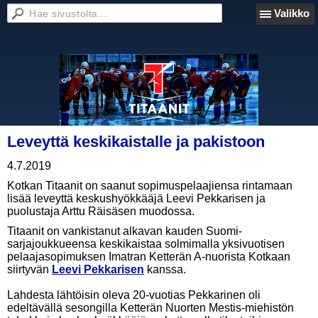
Valikko
Leveyttä keskikaistalle ja pakistoon
4.7.2019
Kotkan Titaanit on saanut sopimuspelaajiensa rintamaan
lisää leveyttä keskushyökkääjä Leevi Pekkarisen ja
puolustaja Arttu Räisäsen muodossa.
Titaanit on vankistanut alkavan kauden Suomi-
sarjajoukkueensa keskikaistaa solmimalla yksivuotisen
pelaajasopimuksen Imatran Ketterän A-nuorista Kotkaan
siirtyvän
Leevi Pekkarisen
kanssa.
Lahdesta lähtöisin oleva 20-vuotias Pekkarinen oli
edeltävällä sesongilla Ketterän Nuorten Mestis-miehistön