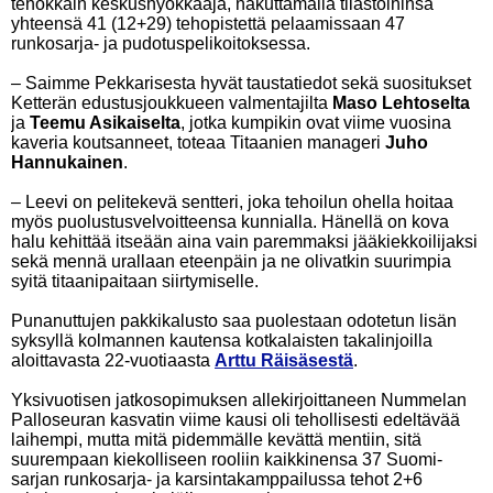
tehokkain keskushyökkääjä, nakuttamalla tilastoihinsa
yhteensä 41 (12+29) tehopistettä pelaamissaan 47
runkosarja- ja pudotuspelikoitoksessa.
– Saimme Pekkarisesta hyvät taustatiedot sekä suositukset
Ketterän edustusjoukkueen valmentajilta
Maso Lehtoselta
ja
Teemu Asikaiselta
, jotka kumpikin ovat viime vuosina
kaveria koutsanneet, toteaa Titaanien manageri
Juho
Hannukainen
.
– Leevi on pelitekevä sentteri, joka tehoilun ohella hoitaa
myös puolustusvelvoitteensa kunnialla. Hänellä on kova
halu kehittää itseään aina vain paremmaksi jääkiekkoilijaksi
sekä mennä urallaan eteenpäin ja ne olivatkin suurimpia
syitä titaanipaitaan siirtymiselle.
Punanuttujen pakkikalusto saa puolestaan odotetun lisän
syksyllä kolmannen kautensa kotkalaisten takalinjoilla
aloittavasta 22-vuotiaasta
Arttu Räisäsestä
.
Yksivuotisen jatkosopimuksen allekirjoittaneen Nummelan
Palloseuran kasvatin viime kausi oli tehollisesti edeltävää
laihempi, mutta mitä pidemmälle kevättä mentiin, sitä
suurempaan kiekolliseen rooliin kaikkinensa 37 Suomi-
sarjan runkosarja- ja karsintakamppailussa tehot 2+6