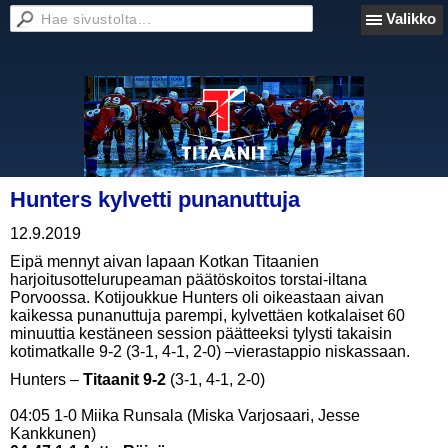
Valikko
Hunters kylvetti punanuttuja
12.9.2019
Eipä mennyt aivan lapaan Kotkan Titaanien
harjoitusottelurupeaman päätöskoitos torstai-iltana
Porvoossa. Kotijoukkue Hunters oli oikeastaan aivan
kaikessa punanuttuja parempi, kylvettäen kotkalaiset 60
minuuttia kestäneen session päätteeksi tylysti takaisin
kotimatkalle 9-2 (3-1, 4-1, 2-0) –vierastappio niskassaan.
Hunters –
Titaanit 9-2
(3-1, 4-1, 2-0)
04:05 1-0 Miika Runsala (Miska Varjosaari, Jesse
Kankkunen)