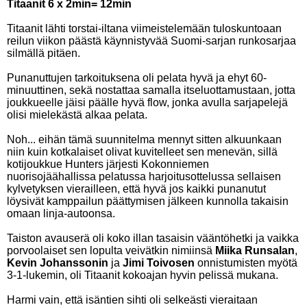
Titaanit 6 x 2min= 12min
Titaanit lähti torstai-iltana viimeistelemään tuloskuntoaan
reilun viikon päästä käynnistyvää Suomi-sarjan runkosarjaa
silmällä pitäen.
Punanuttujen tarkoituksena oli pelata hyvä ja ehyt 60-
minuuttinen, sekä nostattaa samalla itseluottamustaan, jotta
joukkueelle jäisi päälle hyvä flow, jonka avulla sarjapelejä
olisi mielekästä alkaa pelata.
Noh... eihän tämä suunnitelma mennyt sitten alkuunkaan
niin kuin kotkalaiset olivat kuvitelleet sen menevän, sillä
kotijoukkue Hunters järjesti Kokonniemen
nuorisojäähallissa pelatussa harjoitusottelussa sellaisen
kylvetyksen vierailleen, että hyvä jos kaikki punanutut
löysivät kamppailun päättymisen jälkeen kunnolla takaisin
omaan linja-autoonsa.
Taiston avauserä oli koko illan tasaisin vääntöhetki ja vaikka
porvoolaiset sen lopulta veivätkin nimiinsä
Miika Runsalan
,
Kevin Johanssonin
ja
Jimi Toivosen
onnistumisten myötä
3-1-lukemin, oli Titaanit kokoajan hyvin pelissä mukana.
Harmi vain, että isäntien sihti oli selkeästi vieraitaan