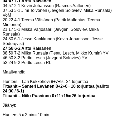
04:47 1-1 Arttu Räisänen
04:57 2-1 Kevin Johansson (Rasmus Aaltonen)
07:53 3-1 Jimi Toivonen (Jevgeni Soloviev, Miika Runsala)
VoM
20:22 4-1 Teemu Väisänen (Patrik Mallenius, Teemu
Mielonen)
21:17 5-1 Miska Varjosaari (Jevgeni Soloviev, Miika
Runsala)
24:30 6-1 Jesse Kankkunen (Kevin Johansson, Jesse
Söderqvist)
27:58 6-2 Arttu Räisänen
38:59 7-2 Miika Runsala (Perttu Lesch, Mikko Kumin) YV
46:50 8-2 Perttu Lesch (Jevgeni Soloviev) YV
52:24 9-2 Perttu Lesch RL
Maalivahdit:
Hunters – Lari Kukkohovi 8+7+9= 24 torjuntaa
Titaanit – Santeri Levänen 8+2+0= 10 torjuntaa (vaihto
24:30 / 6-1)
Titaanit – Niilo Pussinen 0+11+15= 26 torjuntaa
Jäähyt:
Hunters 5 x 2min= 10min