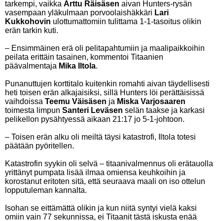
tarkempi, vaikka
Arttu Räisäsen
aivan Hunters-rysän
vasempaan yläkulmaan porvoolaishäkkäri
Lari
Kukkohovin
ulottumattomiin tulittama 1-1-tasoitus olikin
erän tarkin kuti.
– Ensimmäinen erä oli pelitapahtumiin ja maalipaikkoihin
peilata erittäin tasainen, kommentoi Titaanien
päävalmentaja
Mika Iltola
.
Punanuttujen korttitalo kuitenkin romahti aivan täydellisesti
heti toisen erän alkajaisiksi, sillä Hunters löi perättäisissä
vaihdoissa
Teemu Väisäsen
ja
Miska Varjosaaren
toimesta limpun
Santeri Leväsen
selän taakse ja karkasi
pelikellon pysähtyessä aikaan 21:17 jo 5-1-johtoon.
– Toisen erän alku oli meiltä täysi katastrofi, Iltola totesi
päätään pyöritellen.
Katastrofin syykin oli selvä – titaanivalmennus oli erätauolla
yrittänyt pumpata lisää ilmaa omiensa keuhkoihin ja
korostanut eritoten sitä, että seuraava maali on iso ottelun
lopputuleman kannalta.
Isohan se eittämättä olikin ja kun niitä syntyi vielä kaksi
omiin vain 77 sekunnissa, ei Titaanit tästä iskusta enää