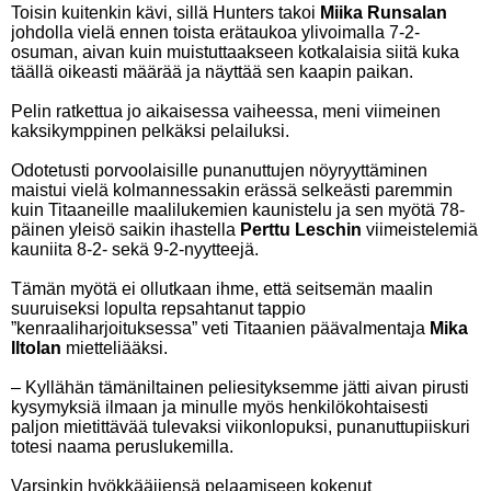
Toisin kuitenkin kävi, sillä Hunters takoi
Miika Runsalan
johdolla vielä ennen toista erätaukoa ylivoimalla 7-2-
osuman, aivan kuin muistuttaakseen kotkalaisia siitä kuka
täällä oikeasti määrää ja näyttää sen kaapin paikan.
Pelin ratkettua jo aikaisessa vaiheessa, meni viimeinen
kaksikymppinen pelkäksi pelailuksi.
Odotetusti porvoolaisille punanuttujen nöyryyttäminen
maistui vielä kolmannessakin erässä selkeästi paremmin
kuin Titaaneille maalilukemien kaunistelu ja sen myötä 78-
päinen yleisö saikin ihastella
Perttu Leschin
viimeistelemiä
kauniita 8-2- sekä 9-2-nyytteejä.
Tämän myötä ei ollutkaan ihme, että seitsemän maalin
suuruiseksi lopulta repsahtanut tappio
”kenraaliharjoituksessa” veti Titaanien päävalmentaja
Mika
Iltolan
mietteliääksi.
– Kyllähän tämäniltainen peliesityksemme jätti aivan pirusti
kysymyksiä ilmaan ja minulle myös henkilökohtaisesti
paljon mietittävää tulevaksi viikonlopuksi, punanuttupiiskuri
totesi naama peruslukemilla.
Varsinkin hyökkääjiensä pelaamiseen kokenut