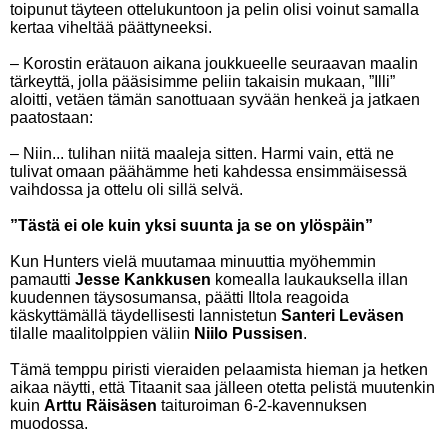
toipunut täyteen ottelukuntoon ja pelin olisi voinut samalla
kertaa viheltää päättyneeksi.
– Korostin erätauon aikana joukkueelle seuraavan maalin
tärkeyttä, jolla pääsisimme peliin takaisin mukaan, ”Illi”
aloitti, vetäen tämän sanottuaan syvään henkeä ja jatkaen
paatostaan:
– Niin... tulihan niitä maaleja sitten. Harmi vain, että ne
tulivat omaan päähämme heti kahdessa ensimmäisessä
vaihdossa ja ottelu oli sillä selvä.
”Tästä ei ole kuin yksi suunta ja se on ylöspäin”
Kun Hunters vielä muutamaa minuuttia myöhemmin
pamautti
Jesse Kankkusen
komealla laukauksella illan
kuudennen täysosumansa, päätti Iltola reagoida
käskyttämällä täydellisesti lannistetun
Santeri Leväsen
tilalle maalitolppien väliin
Niilo Pussisen
.
Tämä temppu piristi vieraiden pelaamista hieman ja hetken
aikaa näytti, että Titaanit saa jälleen otetta pelistä muutenkin
kuin
Arttu Räisäsen
taituroiman 6-2-kavennuksen
muodossa.