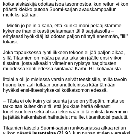
kotkalaiskäskijä odottaa isoa tasonnostoa, kun reilun viikon
päästä kiekko putoaa Suomi-sarjan avauskamppailun
merkiksi jäähän.
– Mietin jo pelin aikana, että kuinka moni pelaajistamme
kykenee ihan oikeasti pelaamaan tällä sarjatasolla –
erityisesti hyökkääjiltä odotan paljon nähtyä enemmän, ”Illi”
tokaisi.
Joka tapauksessa ryhtiliikkeen tekoon ei jää paljon aikaa,
sillä Titaanien on määrä palata takaisin jäälle ensi viikon
tiistaina, josta alkaakin viimeinen rypistys harjoitusten
muodossa kohti edessä siintävää Karhu HT-kotiavausta.
Iltolalla oli jo mielessä varsin selvät teesit sille, millä tavoin
huono kenraali tullaan punanuttuleirissä kääntämään
hyväksi ensi-iltaesitykseksi kotikatsomon edessä.
– Tästä ei ole kuin yksi suunta ja se on ylöspäin, mutta se
tarkoittaa kuitenkin sitä, että joukkue herää oikeasti
todellisuuteen sekä alkaa tekemään töitä entistä kovemmin
ja jättää kaikenlaiset haihattelut muille, titaaniluotsi paalutti.
Titaanien taistelu Suomi-sarjan runkosarjassa alkaa reilun
viikon päästä
lauantaina (21.9.)
, kun punanuttujen vieraaksi