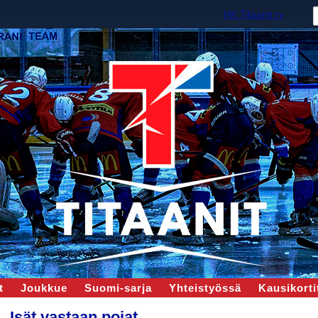
HK Titaanit ry
t
Joukkue
Suomi-sarja
Yhteistyössä
Kausikortit
Isät vastaan pojat