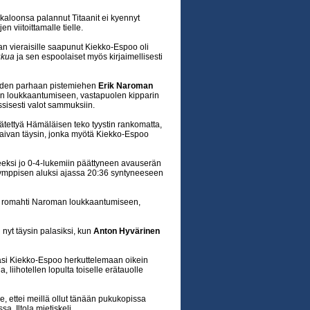
kaloonsa palannut Titaanit ei kyennyt
n viitoittamalle tielle.
n vieraisille saapunut Kiekko-Espoo oli
ukua
ja sen espoolaiset myös kirjaimellisesti
kauden parhaan pistemiehen
Erik Naroman
en loukkaantumiseen, vastapuolen kipparin
assisesti valot sammuksiin.
ätettyä Hämäläisen teko tyystin rankomatta,
 aivan täysin, jonka myötä Kiekko-Espoo
neeksi jo 0-4-lukemiin päättyneen avauserän
kymppisen aluksi ajassa 20:36 syntyneeseen
omme romahti Naroman loukkaantumiseen,
yt täysin palasiksi, kun
Anton Hyvärinen
äsi Kiekko-Espoo herkuttelemaan oikein
 liihotellen lopulta toiselle erätauolle
e, ettei meillä ollut tänään pukukopissa
a, Iltola mietiskeli.