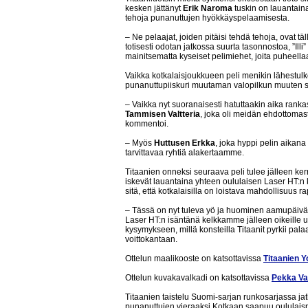
kesken jättänyt
Erik Naroma
tuskin on lauantaina
tehoja punanuttujen hyökkäyspelaamisesta.
– Ne pelaajat, joiden pitäisi tehdä tehoja, ovat täll
totisesti odotan jatkossa suurta tasonnostoa, ”Illi”
mainitsematta kyseiset pelimiehet, joita puheellaan
Vaikka kotkalaisjoukkueen peli menikin lähestulk
punanuttupiiskuri muutaman valopilkun muuten s
– Vaikka nyt suoranaisesti hatuttaakin aika ranka
Tammisen Valtteria
, joka oli meidän ehdottomas
kommentoi.
– Myös
Huttusen Erkka
, joka hyppi pelin aikana 
tarvittavaa ryhtiä alakertaamme.
Titaanien onneksi seuraava peli tulee jälleen ker
iskevät lauantaina yhteen oululaisen Laser HT:n 
sitä, että kotkalaisilla on loistava mahdollisuus
– Tässä on nyt tuleva yö ja huominen aamupäivä 
Laser HT:n isäntänä kelkkamme jälleen oikeille ur
kysymykseen, millä konsteilla Titaanit pyrkii p
voittokantaan.
Ottelun maalikooste on katsottavissa
Titaanien 
Ottelun kuvakavalkadi on katsottavissa
Pekka Va
Titaanien taistelu Suomi-sarjan runkosarjassa j
punanuttujen vieraaksi Kotkaan saapuu oulula