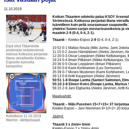
11.10.2019
Kotkan Titaanien odotettu paluu KSOY Areenalle
Strömsössä. Kotkassa perjantai-iltana vieraillu
isännilleen kuin peliä seuraamaan saapuneille 3
yhdeksi Suomi-sarjan mestarisuosikeista ja vei
maalein 2-9 (0-4, 0-4, 2-1).
Titaanit
– Kiekko-Espoo
2-9
(0-4, 0-4, 2-1)
Eipä ollut Titaaneista
10:52 0-1 Matias Nisula (Miki Jurmu, Jami Jokela
pistämään kotiyleisönsä
11:15 0-2 Juuso Hämäläinen (Aleksi Järvinen, Al
edessä Kotkassa perjantai-
12:20 0-3 Oscar Leppänen (Nikke Kettukangas, I
iltana vierailleelle Kiekko-
18:24 0-4 Ilmari Pitkänen (Nikke Kettukangas, 
Espoolle kunnolla
20:36 0-5 Oscar Leppänen (Ilmari Pitkänen)
kampoihin.
24:50 0-6 Kami Kortelainen (Leo Sormunen)
35:39 0-7 Moses Mustonen (Kami Kortelainen, 
39:13 0-8 Antti Kauppinen (Aleksi Järvinen)
50:51 1-8 Roope Lantta (Santeri Salminen, Elme
55:10 2-8 Elmeri Kotro (Roope Lantta, Markus
56:15 2-9 Jani Elgbacka (Aleksi Järvinen, Antti 
Maalivahdit:
Titaanit – Niilo Pussinen 15+7+15= 37 torjuntaa
Kiekko-Espoo – Jani Nieminen 8+10+2= 20 torju
Kotiottelun 11.10.2019
Jäähyt:
Warrior –tähtipelaajat.
Titaanit 3 x 2min= 6min
Kiekko-Espoo 2 x 2min= 4min