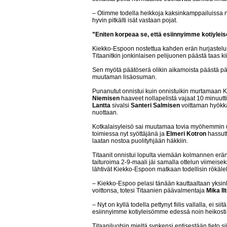
– Olimme todella heikkoja kaksinkamppailuissa niin
hyvin pitkälti isät vastaan pojat.
”Eniten korpeaa se, että esiinnyimme kotiyle
Kiekko-Espoon nostettua kahden erän hurjastelun 
Titaanitkin jonkinlaisen pelijuonen päästä taas ki
Sen myötä päätöserä olikin aikamoista päästä pääh
muutaman lisäosuman.
Punanutut onnistui kuin onnistuikin murtamaan 
Niemisen
haaveet nollapelistä vajaat 10 minuut
Lantta
sivalsi
Santeri Salmisen
voittaman hyökk
nuottaan.
Kotkalaisyleisö sai muutamaa tovia myöhemmin 
toimiessa nyt syöttäjänä ja
Elmeri Kotron
hassutt
laatan nostoa puolityhjään häkkiin.
Titaanit onnistui lopulta viemään kolmannen erän
taituroima 2-9-maali jäi samalla ottelun viimeiseks
lähtivät Kiekko-Espoon matkaan todellisin rökäle
– Kiekko-Espoo pelasi tänään kauttaaltaan yksinke
voittonsa, totesi Titaanien päävalmentaja
Mika Il
– Nyt on kyllä todella pettynyt fiilis vallalla, ei 
esiinnyimme kotiyleisömme edessä noin heikosti
Titaaniluotsin mieltä synkensi entisestään tieto s