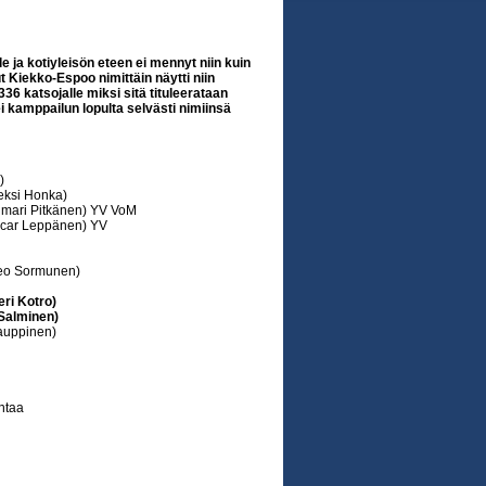
 ja kotiyleisön eteen ei mennyt niin kuin
t Kiekko-Espoo nimittäin näytti niin
36 katsojalle miksi sitä tituleerataan
 kamppailun lopulta selvästi nimiinsä
)
eksi Honka)
lmari Pitkänen) YV VoM
Oscar Leppänen) YV
Leo Sormunen)
ri Kotro)
 Salminen)
Kauppinen)
ntaa