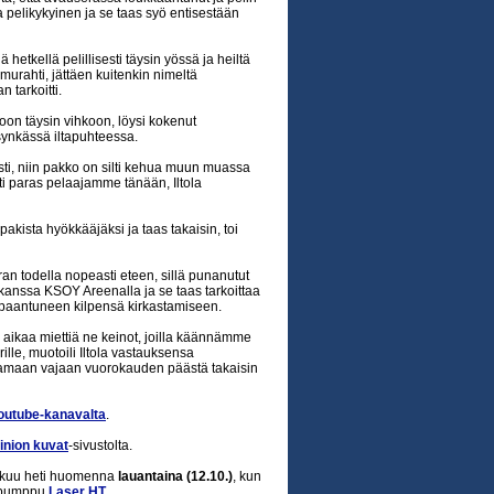
 pelikykyinen ja se taas syö entisestään
ä hetkellä pelillisesti täysin yössä ja heiltä
 murahti, jättäen kuitenkin nimeltä
 tarkoitti.
oon täysin vihkoon, löysi kokenut
ynkässä iltapuhteessa.
sti, niin pakko on silti kehua muun muassa
ti paras pelaajamme tänään, Iltola
pakista hyökkääjäksi ja taas takaisin, toi
ran todella nopeasti eteen, sillä punanutut
kanssa KSOY Areenalla ja se taas tarkoittaa
 rapaantuneen kilpensä kirkastamiseen.
aikaa miettiä ne keinot, joilla käännämme
ille, muotoili Iltola vastauksensa
alaamaan vajaan vuorokauden päästä takaisin
Youtube-kanavalta
.
inion kuvat
-sivustolta.
atkuu heti huomenna
lauantaina (12.10.)
, kun
ispumppu
Laser HT
.