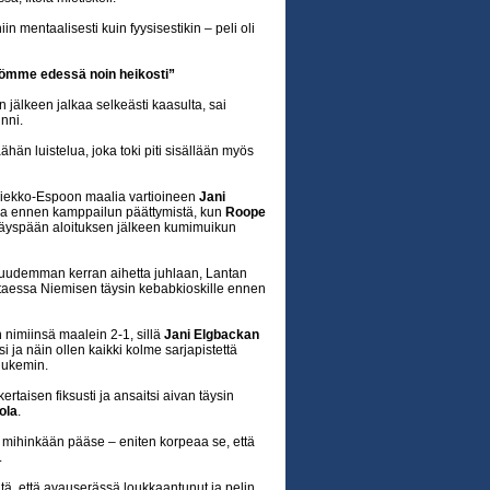
 mentaalisesti kuin fyysisestikin – peli oli
isömme edessä noin heikosti”
jälkeen jalkaa selkeästi kaasulta, sai
inni.
än luistelua, joka toki piti sisällään myös
Kiekko-Espoon maalia vartioineen
Jani
tia ennen kamppailun päättymistä, kun
Roope
äyspään aloituksen jälkeen kumimuikun
uudemman kerran aihetta juhlaan, Lantan
aessa Niemisen täysin kebabkioskille ennen
 nimiinsä maalein 2-1, sillä
Jani Elgbackan
i ja näin ollen kaikki kolme sarjapistettä
lukemin.
rtaisen fiksusti ja ansaitsi aivan täysin
tola
.
siitä mihinkään pääse – eniten korpeaa se, että
.
iitä, että avauserässä loukkaantunut ja pelin