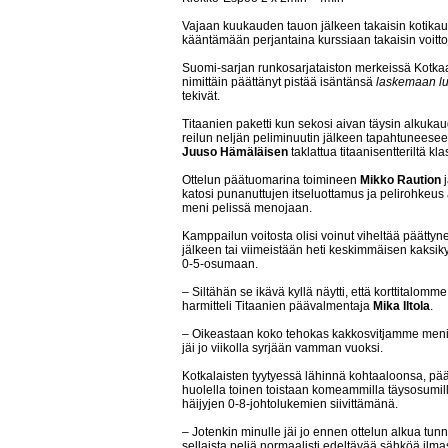
Vajaan kuukauden tauon jälkeen takaisin kotikau
kääntämään perjantaina kurssiaan takaisin voittoje
Suomi-sarjan runkosarjataiston merkeissä Kotkaa
nimittäin päättänyt pistää isäntänsä
laskemaan l
tekivät.
Titaanien paketti kun sekosi aivan täysin alku
reilun neljän peliminuutin jälkeen tapahtuneese
Juuso Hämäläisen
taklattua titaanisentteriltä kl
Ottelun päätuomarina toimineen
Mikko Raution
j
katosi punanuttujen itseluottamus ja pelirohkeus
meni pelissä menojaan.
Kamppailun voitosta olisi voinut viheltää päätty
jälkeen tai viimeistään heti keskimmäisen kaksi
0-5-osumaan.
– Siltähän se ikävä kyllä näytti, että korttital
harmitteli Titaanien päävalmentaja
Mika Iltola
.
– Oikeastaan koko tehokas kakkosvitjamme meni n
jäi jo viikolla syrjään vamman vuoksi.
Kotkalaisten tyytyessä lähinnä kohtaaloonsa, pä
huolella toinen toistaan komeammilla täysosumilla,
häijyjen 0-8-johtolukemien siivittämänä.
– Jotenkin minulle jäi jo ennen ottelun alkua tunn
sellaista peliä normaalisti edeltävää sähköä ilmass