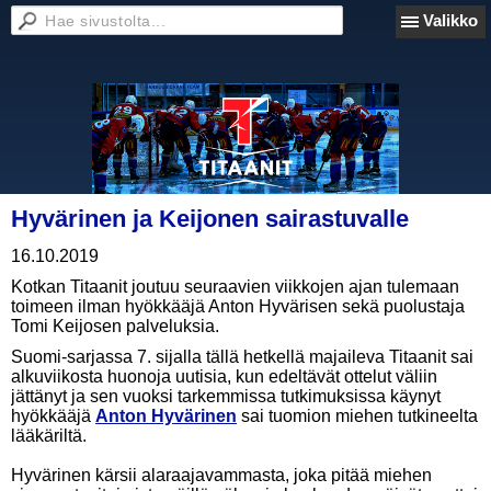
Valikko
Hyvärinen ja Keijonen sairastuvalle
16.10.2019
Kotkan Titaanit joutuu seuraavien viikkojen ajan tulemaan
toimeen ilman hyökkääjä Anton Hyvärisen sekä puolustaja
Tomi Keijosen palveluksia.
Suomi-sarjassa 7. sijalla tällä hetkellä majaileva Titaanit sai
alkuviikosta huonoja uutisia, kun edeltävät ottelut väliin
jättänyt ja sen vuoksi tarkemmissa tutkimuksissa käynyt
hyökkääjä
Anton Hyvärinen
sai tuomion miehen tutkineelta
lääkäriltä.
Hyvärinen kärsii alaraajavammasta, joka pitää miehen