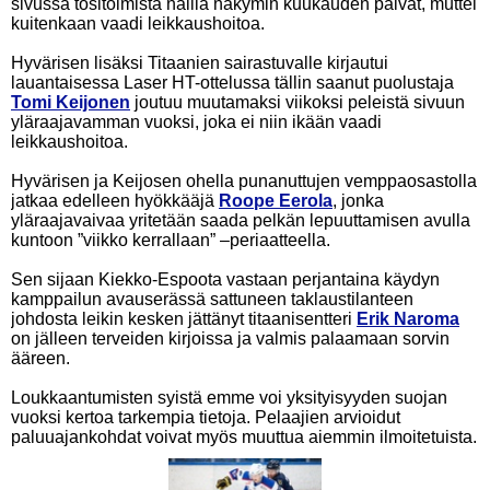
sivussa tositoimista näillä näkymin kuukauden päivät, muttei
kuitenkaan vaadi leikkaushoitoa.
Hyvärisen lisäksi Titaanien sairastuvalle kirjautui
lauantaisessa Laser HT-ottelussa tällin saanut puolustaja
Tomi Keijonen
joutuu muutamaksi viikoksi peleistä sivuun
yläraajavamman vuoksi, joka ei niin ikään vaadi
leikkaushoitoa.
Hyvärisen ja Keijosen ohella punanuttujen vemppaosastolla
jatkaa edelleen hyökkääjä
Roope Eerola
, jonka
yläraajavaivaa yritetään saada pelkän lepuuttamisen avulla
kuntoon ”viikko kerrallaan” –periaatteella.
Sen sijaan Kiekko-Espoota vastaan perjantaina käydyn
kamppailun avauserässä sattuneen taklaustilanteen
johdosta leikin kesken jättänyt titaanisentteri
Erik Naroma
on jälleen terveiden kirjoissa ja valmis palaamaan sorvin
ääreen.
Loukkaantumisten syistä emme voi yksityisyyden suojan
vuoksi kertoa tarkempia tietoja. Pelaajien arvioidut
paluuajankohdat voivat myös muuttua aiemmin ilmoitetuista.