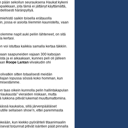
 pään sekoilun seurauksena Haukat kykeni
aikkaan, jota tämä ei jättänyt käyttämättä,
ellisesti häränpyllyä.
ehistö saikin toisella erätauolla
n, jossa ei asioita liiemmin kaunisteltu, vaan
n olemme napit auki peliin lähteneet, on sitä
la kertasi.
n voi istuttaa kaikkia samalla kertaa täkkiin.
amaan saapuneiden vajaan 300 katsojan
sta ja ei aikaakaan, kunnes peli oli jälleen
maan
Roope Lantan
viivakudin ohi
olivatkin sitten totaalisesti meidän
liajan lopussa sössiä koko homman, kun
kemisestämme.
ten taas oikein kunnolla pelin hallintakapulan
monlaukausta” vieraiden niskaan, mutta
 lukkona pitivät lukemat muuttumattomina.
ässä kaukaloa, sillä järvenpääläiset
uutille sellaisen show’n, ettei paremmasta
nkeään, kun kiekko pyörähteli titaanimaalin
sevat torjunnat pitivät isäntien päät pinnalla