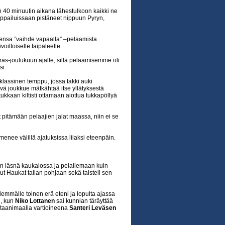
 40 minuutin aikana lähestulkoon kaikki ne
kamppailuissaan pistäneet nippuun Pyryn,
omiensa ”vaihde vapaalla” –pelaamista
ittoiselle taipaleelle.
as-joulukuun ajalle, sillä pelaamisemme oli
si.
n klassinen temppu, jossa takki auki
ä joukkue mätkähtää itse yllätyksestä
ukkaan kiltisti ottamaan aiottua tukkapöllyä
it pitämään pelaajien jalat maassa, niin ei se
 menee välillä ajatuksissa liiaksi eteenpäin.
aan läsnä kaukalossa ja pelailemaan kuin
t Haukat tallan pohjaan sekä taisteli sen
demmälle toinen erä eteni ja lopulta ajassa
n, kun
Niko Lottanen
sai kunnian täräyttää
itaanimaalia vartioineena
Santeri Leväsen