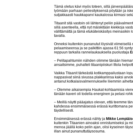
Tämä oletus kävi myös toteen, sillä järvenpääläis
lyömään parhaan peliesityksensä pöytään ja iske
sutjakkaasti haukkaparvi kaukalossa kirmasi sekä 
Titaanit sitä vastoin oli lähtenyt peliin päävalme
sillä asenteella, että nyt mäiskitään kiekkoja 
välittämättä ja tämä etukäteiskäsitys meinasikin lo
tavalla.
Onneksi kuitenkin punanutut löysivät viimeisellä 
pelaamiseensa ja se palkittiin ajassa 61:56 synty
reppuun tarkalla rannelaukauksella puolustaja
E
– Pelitapahtumiin nähden olimme tänään hiema
ansaitsimme, puhalteli titaanipiiskuri Iltola helpo
Vaikka Titaanit tärkeästä kotikamppailustaan lopul
nappasivat siinä sivussa plakkariinsa kaksi arvoka
antanut kotkalaisvalmennukselle liiemmin aihetta
– Olemme aikaisempia Haukat-kohtaamisia vieneet
tänään kaveri oli todella energinen ja pelasi rohke
– Meillä näytti pääajatus olevan, että teemme tän
kahdessa ensimmäisessä erässä kurittomana pela
täydellisesti.
Ensimmäisessä erässä nähty ja
Mikke Lempiäis
kuitenkin Titaanien ainoaksi onnistumiseksi ja mik
menoa jäällä koko pelin ajan, olisi kyseinen täy
illan ainut punanuttutäysosuma.