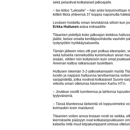
sekä pelastivat kotkalaiset jatkoajalle.
– Iso kiitos ”Leksalle” – hän antoi torjunnoillaan 
kiitteli Iltola yhteensä 37 koppia napsinutta häkkä
Leväsen hoidettu oman leiviskänsä silloin kun joukk
Erkka Huttusen
astua estraadille.
Titaanien pidettyä koko jatkoajan kiekkoa hallus
jäälle, kelasi omalta kenttäpuoliskolta vauhdin pä
rystysyötön hyökkäysalueella.
Tämän jälkeen mies otti pari potkua eteenpäin, veti
sekä tulisella rannekudilla kumimuikun aivan ha
sisään, villiten niin kotiyleisön kuin omat joukku
Areenan kattoa ratkaisuaan tuulettaen.
Huttusen iskemän 3-2-jatkoaikamaalin myötä Tita
luodin ja nappasi haltuunsa tarvitsemansa voit
sarjapistettä, jotka nostivat kotkalaiset Suomi-sa
viikolla oman ottelunsa hävinneen Karhu HT:n.
– Joukkue osoitti luonteensa ja tahtonsa lujuuden
tyytyväisenä.
– Tässä tilanteessa tärkeintä oli loppuviimeksi voitt
kolmaskin tosin maistunut.
Titaanien voiton arvoa tosiaan nosti se seikka, että 
kierrokselle pääsyyn ovat kotkalaisjoukkueen omi
katsella mitä muut kilpakumppanit omissa ottelui