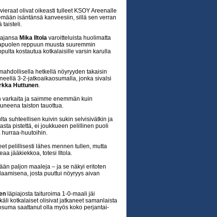
vieraat olivat oikeasti tulleet KSOY Areenalle
mään isäntänsä kanveesiin, sillä sen verran
taisteli.
ntajansa
Mika Iltola
varoitteluista huolimatta
vastapuolen reppuun muusta suuremmin
pulta kostautua kotkalaisille varsin karulla
mahdollisella hetkellä nöyryyden takaisin
neellä 3-2-jatkoaikaosumalla, jonka sivalsi
rkka Huttunen
.
n varkaita ja saimme enemmän kuin
ttuneena taiston tauottua.
ta suhteellisen kuivin sukin selvisivätkin ja
sta pistettä, ei joukkueen pelillinen puoli
 hurraa-huutoihin.
 pelillisesti lähes mennen tullen, mutta
aa jääkiekkoa, totesi Iltola.
ään paljon maaleja – ja se näkyi eritoten
amisena, josta puuttui nöyryys aivan
en
läpiajosta taituroima 1-0-maali jäi
äli kotkalaiset olisivat jatkaneet samanlaista
sosuma saattanut olla myös koko perjantai-