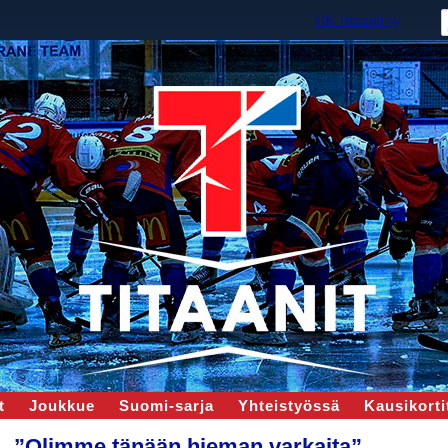
HK Titaanit ry
t
Joukkue
Suomi-sarja
Yhteistyössä
Kausikortit
”Olimme tänään hieman varkaita”