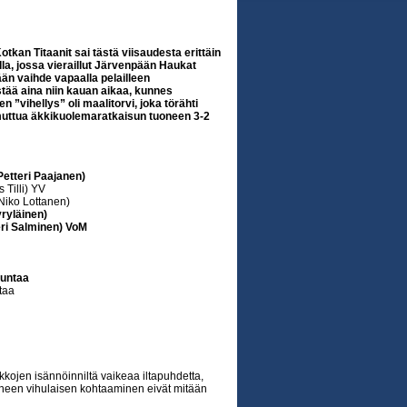
otkan Titaanit sai tästä viisaudesta erittäin
a, jossa vieraillut Järvenpään Haukat
ään vaihde vapaalla pelailleen
tää aina niin kauan aikaa, kunnes
n ”vihellys” oli maalitorvi, joka törähti
muttua äkkikuolemaratkaisun tuoneen 3-2
etteri Paajanen)
 Tilli) YV
Niko Lottanen)
yryläinen)
eri Salminen) VoM
juntaa
taa
ukkojen isännöinniltä vaikeaa iltapuhdetta,
elanneen vihulaisen kohtaaminen eivät mitään