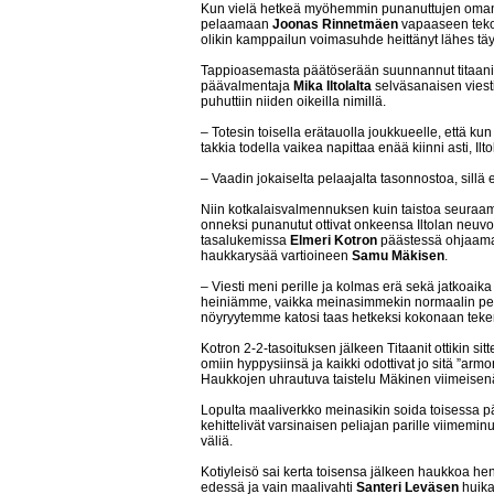
Kun vielä hetkeä myöhemmin punanuttujen oman
pelaamaan
Joonas Rinnetmäen
vapaaseen tekop
olikin kamppailun voimasuhde heittänyt lähes täyd
Tappioasemasta päätöserään suunnannut titaanimi
päävalmentaja
Mika Iltolalta
selväsanaisen viesti
puhuttiin niiden oikeilla nimillä.
– Totesin toisella erätauolla joukkueelle, että ku
takkia todella vaikea napittaa enää kiinni asti, Ilto
– Vaadin jokaiselta pelaajalta tasonnostoa, sillä e
Niin kotkalaisvalmennuksen kuin taistoa seura
onneksi punanutut ottivat onkeensa Iltolan neuvoi
tasalukemissa
Elmeri Kotron
päästessä ohjaa
haukkarysää vartioineen
Samu Mäkisen
.
– Viesti meni perille ja kolmas erä sekä jatkoaika 
heiniämme, vaikka meinasimmekin normaalin pe
nöyryytemme katosi taas hetkeksi kokonaan te
Kotron 2-2-tasoituksen jälkeen Titaanit ottikin sit
omiin hyppysiinsä ja kaikki odottivat jo sitä ”ar
Haukkojen uhrautuva taistelu Mäkinen viimeisenä
Lopulta maaliverkko meinasikin soida toisessa pä
kehittelivät varsinaisen peliajan parille viimemin
väliä.
Kotiyleisö sai kerta toisensa jälkeen haukkoa he
edessä ja vain maalivahti
Santeri Leväsen
huikai