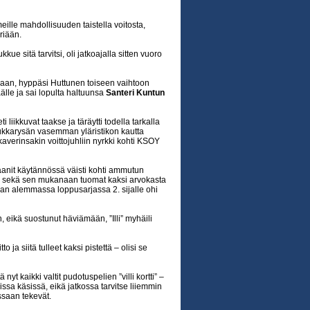
meille mahdollisuuden taistella voitosta,
riään.
ue sitä tarvitsi, oli jatkoajalla sitten vuoro
saan, hyppäsi Huttunen toiseen vaihtoon
älle ja sai lopulta haltuunsa
Santeri Kuntun
 liikkuvat taakse ja täräytti todella tarkalla
ukkarysän vasemman yläristikon kautta
ekaverinsakin voittojuhliin nyrkki kohti KSOY
anit käytännössä väisti kohti ammutun
on sekä sen mukanaan tuomat kaksi arvokasta
rjan alemmassa loppusarjassa 2. sijalle ohi
, eikä suostunut häviämään, ”Illi” myhäili
o ja siitä tulleet kaksi pistettä – olisi se
nyt kaikki valtit pudotuspelien ”villi kortti” –
ssa käsissä, eikä jatkossa tarvitse liiemmin
ssaan tekevät.