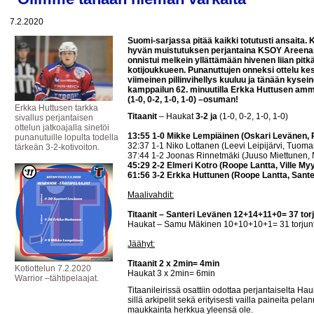
7.2.2020
Suomi-sarjassa pitää kaikki totutusti ansaita. K
hyvän muistutuksen perjantaina KSOY Areenall
onnistui melkein yllättämään hivenen liian pitk
kotijoukkueen. Punanuttujen onneksi ottelu kes
viimeinen pillinvihellys kuuluu ja tänään kyseine
kamppailun 62. minuutilla Erkka Huttusen am
(1-0, 0-2, 1-0, 1-0) –osuman!
Erkka Huttusen tarkka
Titaanit
– Haukat
3-2 ja
(1-0, 0-2, 1-0, 1-0)
sivallus perjantaisen
ottelun jatkoajalla sinetöi
13:55 1-0 Mikke Lempiäinen (Oskari Levänen, P
punanutuille lopulta todella
32:37 1-1 Niko Lottanen (Leevi Leipijärvi, Tuomas
tärkeän 3-2-kotivoiton.
37:44 1-2 Joonas Rinnetmäki (Juuso Miettunen, 
45:29 2-2 Elmeri Kotro (Roope Lantta, Ville My
61:56 3-2 Erkka Huttunen (Roope Lantta, Sant
Maalivahdit:
Titaanit – Santeri Levänen 12+14+11+0= 37 tor
Haukat – Samu Mäkinen 10+10+10+1= 31 torjun
Jäähyt:
Titaanit 2 x 2min= 4min
Kotiottelun 7.2.2020
Haukat 3 x 2min= 6min
Warrior –tähtipelaajat.
Titaanileirissä osattiin odottaa perjantaiselta Ha
sillä arkipelit sekä erityisesti vailla paineita p
maukkainta herkkua yleensä ole.