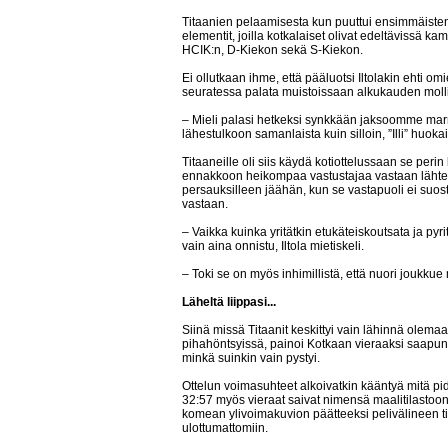
Titaanien pelaamisesta kun puuttui ensimmäisten
elementit, joilla kotkalaiset olivat edeltävissä 
HCIK:n, D-Kiekon sekä S-Kiekon.
Ei ollutkaan ihme, että pääluotsi Iltolakin ehti 
seuratessa palata muistoissaan alkukauden mollivo
– Mieli palasi hetkeksi synkkään jaksoomme marr
lähestulkoon samanlaista kuin silloin, ”Illi” huokai
Titaaneille oli siis käydä kotiottelussaan se peri
ennakkoon heikompaa vastustajaa vastaan lähtev
persauksilleen jäähän, kun se vastapuoli ei suost
vastaan.
– Vaikka kuinka yritätkin etukäteiskoutsata ja pyr
vain aina onnistu, Iltola mietiskeli.
– Toki se on myös inhimillistä, että nuori joukkue
Läheltä liippasi...
Siinä missä Titaanit keskittyi vain lähinnä olem
pihahöntsyissä, painoi Kotkaan vieraaksi saapunu
minkä suinkin vain pystyi.
Ottelun voimasuhteet alkoivatkin kääntyä mitä pi
32:57 myös vieraat saivat nimensä maalitilastoo
komean ylivoimakuvion päätteeksi pelivälineen t
ulottumattomiin.