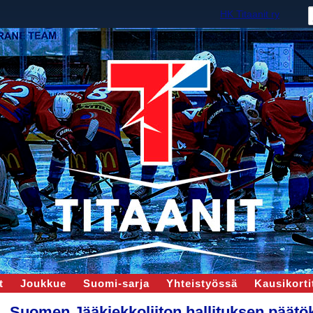
HK Titaanit ry
t
Joukkue
Suomi-sarja
Yhteistyössä
Kausikortit
Suomen Jääkiekkoliiton hallituksen päätö