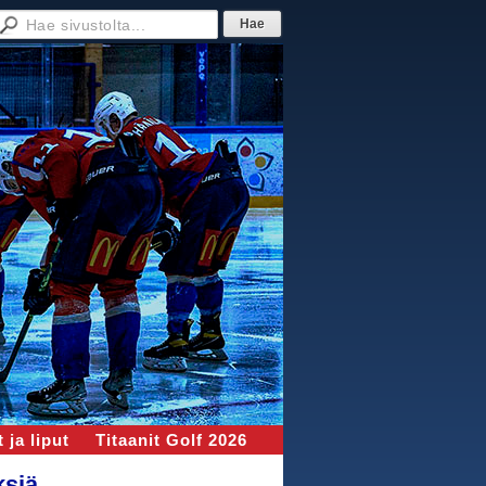
 ja liput
Titaanit Golf 2026
ksiä