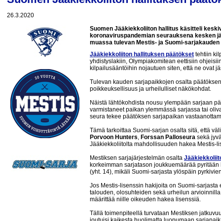
26.3.2020
Suomen Jääkiekkoliiton hallitus käsitteli kesk
koronaviruspandemian seurauksena kesken jä
muassa tulevan Mestis- ja Suomi-sarjakauden 
Jääkiekkoliiton hallituksen päätökset
tehtiin ki
yhdistyslakiin, Olympiakomitean eettisiin ohjeisiin 
kilpailusääntöihin nojautuen siten, että ne ovat 
Tulevan kauden sarjapaikkojen osalta päätöksent
poikkeuksellisuus ja urheilulliset näkökohdat.
Näistä lähtökohdista nousu ylempään sarjaan päätet
varmistaneet paikan ylemmässä sarjassa tai oliv
seura tekee päätöksen sarjapaikan vastaanottam
Tämä tarkoittaa Suomi-sarjan osalta sitä, että vä
Porvoon Hunters
,
Forssan Palloseura
sekä jyv
Jääkiekkoliitolta mahdollisuuden hakea Mestis-l
Mestiksen sarjajärjestelmän osalta
Jääkiekkoliito
korkeimman sarjatason joukkuemäärää pyritään
(yht. 14), mikäli Suomi-sarjasta ylöspäin pyrkivien 
Jos Mestis-lisenssin hakijoita on Suomi-sarjasta 
talouden, olosuhteiden sekä urheilun arvioinnilla
määrittää niille oikeuden hakea lisenssiä.
Tällä toimenpiteellä turvataan Mestiksen jatkuvuu
joutuisi kaikesta huolimatta luopumaan sarjapai