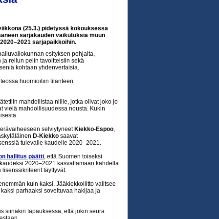
iviikkona (25.3.) pidetyssä kokouksessa
äneen sarjakauden vaikutuksia muun
2020–2021 sarjapaikkoihin.
lpailuvaliokunnan esityksen pohjalta,
ja reilun pelin tavoitteisiin sekä
jäseniä kohtaan yhdenvertaisia.
eossa huomioitiin tilanteen
tiin mahdollistaa niille, jotka olivat joko jo
at vielä mahdollisuudessa nousta. Kukin
isesta.
lierävaiheeseen selviytyneet
Kiekko-Espoo
,
äskyläläinen
D-Kiekko
saavat
isenssiä tulevalle kaudelle 2020–2021.
n hallitus päätti
, että Suomen toiseksi
 kaudeksi 2020–2021 kasvattamaan kahdella
lisenssikriteerit täyttyvät.
enemmän kuin kaksi, Jääkiekkoliitto valitsee
 kaksi parhaaksi soveltuvaa hakijaa ja
s siinäkin tapauksessa, että jokin seura
kastaan.