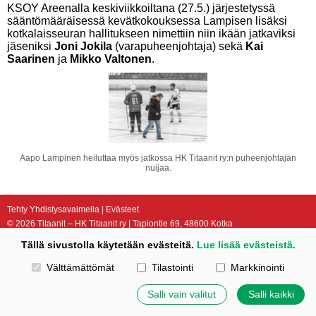
KSOY Areenalla keskiviikkoiltana (27.5.) järjestetyssä
sääntömääräisessä kevätkokouksessa Lampisen lisäksi
kotkalaisseuran hallitukseen nimettiin niin ikään jatkaviksi
jäseniksi
Joni Jokila
(varapuheenjohtaja) sekä
Kai
Saarinen
ja
Mikko Valtonen
.
Aapo Lampinen heiluttaa myös jatkossa HK Titaanit ry:n puheenjohtajan
nuijaa.
Tehty Yhdistysavaimella
|
Evästeet
©
2026 Titaanit – HK Titaanit ry | Tapiontie 69, 48600 Kotka
Tällä sivustolla käytetään evästeitä.
Lue lisää evästeistä.
Valitse käytettävät evästeet
Välttämättömät
Tilastointi
Markkinointi
Salli vain valitut
Salli kaikki