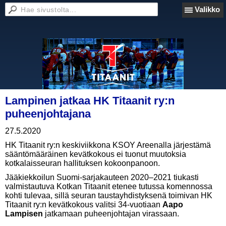
Valikko
Lampinen jatkaa HK Titaanit ry:n
puheenjohtajana
27.5.2020
HK Titaanit ry:n keskiviikkona KSOY Areenalla järjestämä
sääntömääräinen kevätkokous ei tuonut muutoksia
kotkalaisseuran hallituksen kokoonpanoon.
Jääkiekkoilun Suomi-sarjakauteen 2020–2021 tiukasti
valmistautuva Kotkan Titaanit etenee tutussa komennossa
kohti tulevaa, sillä seuran taustayhdistyksenä toimivan HK
Titaanit ry:n kevätkokous valitsi 34-vuotiaan
Aapo
Lampisen
jatkamaan puheenjohtajan virassaan.