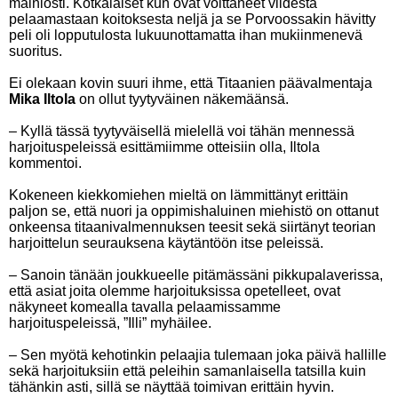
mainiosti. Kotkalaiset kun ovat voittaneet viidestä
pelaamastaan koitoksesta neljä ja se Porvoossakin hävitty
peli oli lopputulosta lukuunottamatta ihan mukiinmenevä
suoritus.
Ei olekaan kovin suuri ihme, että Titaanien päävalmentaja
Mika Iltola
on ollut tyytyväinen näkemäänsä.
– Kyllä tässä tyytyväisellä mielellä voi tähän mennessä
harjoituspeleissä esittämiimme otteisiin olla, Iltola
kommentoi.
Kokeneen kiekkomiehen mieltä on lämmittänyt erittäin
paljon se, että nuori ja oppimishaluinen miehistö on ottanut
onkeensa titaanivalmennuksen teesit sekä siirtänyt teorian
harjoittelun seurauksena käytäntöön itse peleissä.
– Sanoin tänään joukkueelle pitämässäni pikkupalaverissa,
että asiat joita olemme harjoituksissa opetelleet, ovat
näkyneet komealla tavalla pelaamissamme
harjoituspeleissä, ”Illi” myhäilee.
– Sen myötä kehotinkin pelaajia tulemaan joka päivä hallille
sekä harjoituksiin että peleihin samanlaisella tatsilla kuin
tähänkin asti, sillä se näyttää toimivan erittäin hyvin.