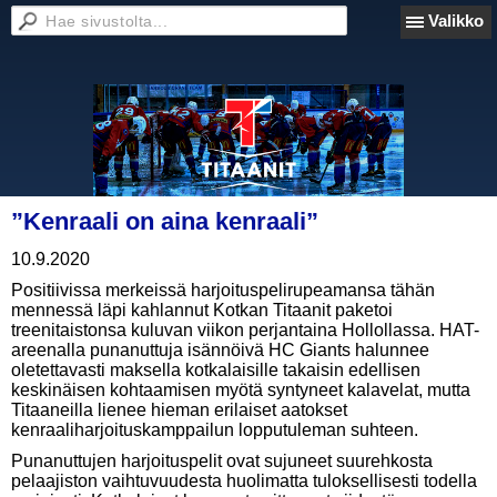
Valikko
”Kenraali on aina kenraali”
10.9.2020
Positiivissa merkeissä harjoituspelirupeamansa tähän
mennessä läpi kahlannut Kotkan Titaanit paketoi
treenitaistonsa kuluvan viikon perjantaina Hollollassa. HAT-
areenalla punanuttuja isännöivä HC Giants halunnee
oletettavasti maksella kotkalaisille takaisin edellisen
keskinäisen kohtaamisen myötä syntyneet kalavelat, mutta
Titaaneilla lienee hieman erilaiset aatokset
kenraaliharjoituskamppailun lopputuleman suhteen.
Punanuttujen harjoituspelit ovat sujuneet suurehkosta
pelaajiston vaihtuvuudesta huolimatta tuloksellisesti todella