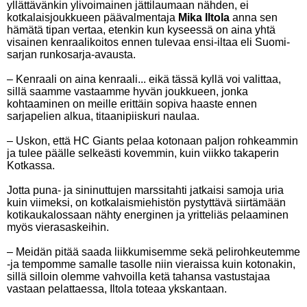
yllättävänkin ylivoimainen jättilaumaan nähden, ei
kotkalaisjoukkueen päävalmentaja
Mika Iltola
anna sen
hämätä tipan vertaa, etenkin kun kyseessä on aina yhtä
visainen kenraalikoitos ennen tulevaa ensi-iltaa eli Suomi-
sarjan runkosarja-avausta.
– Kenraali on aina kenraali... eikä tässä kyllä voi valittaa,
sillä saamme vastaamme hyvän joukkueen, jonka
kohtaaminen on meille erittäin sopiva haaste ennen
sarjapelien alkua, titaanipiiskuri naulaa.
– Uskon, että HC Giants pelaa kotonaan paljon rohkeammin
ja tulee päälle selkeästi kovemmin, kuin viikko takaperin
Kotkassa.
Jotta puna- ja sininuttujen marssitahti jatkaisi samoja uria
kuin viimeksi, on kotkalaismiehistön pystyttävä siirtämään
kotikaukalossaan nähty energinen ja yritteliäs pelaaminen
myös vierasaskeihin.
– Meidän pitää saada liikkumisemme sekä pelirohkeutemme
-ja tempomme samalle tasolle niin vieraissa kuin kotonakin,
sillä silloin olemme vahvoilla ketä tahansa vastustajaa
vastaan pelattaessa, Iltola toteaa ykskantaan.