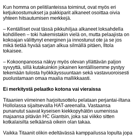
Kun homma on pelitilanteissa toiminut, ovat myös eri
ketjukoostumukset ja pakkiparit alkaneet osoittaa oivia
yhteen hitsautumisen merkkejä.
– Kentälliset ovat tässä pikkuhiljaa alkaneet loksahdella
kohdilleen – toki hakemistakin vielä on, mutta pelaajista on
kokoajan välittynyt energinen ja innostunut ote ja se jos
mikä tietää hyvää sarjan alkua silmällä pitäen, Iltola
tokaisee.
– Kokoonpanossa näkyy myös olevan yllättävän paljon
syvyyttä, sillä kutakuinkin jokainen kentällisemme pystyy
tekemään tulosta hyökkäyssuuntaan sekä vastavuoroisesti
puolustamaan omaa maalia mallikkaasti.
Ei merkitystä pelaatko kotona vai vieraissa
Titaanien viimeinen harjoitusottelu pelataan perjantai-iltana
Hollolassa sijaitsevalla HAT-areenalla. Vastaansa
punanutut saavat kyseisen kiekkopyhätön uumenissa
majaansa pitävän HC Giantsin, joka sai viikko sitten
kotkalaisilta selkäänsä oikein olan takaa.
Vaikka Titaanit olikin edeltävässä kamppailussa lopulta jopa