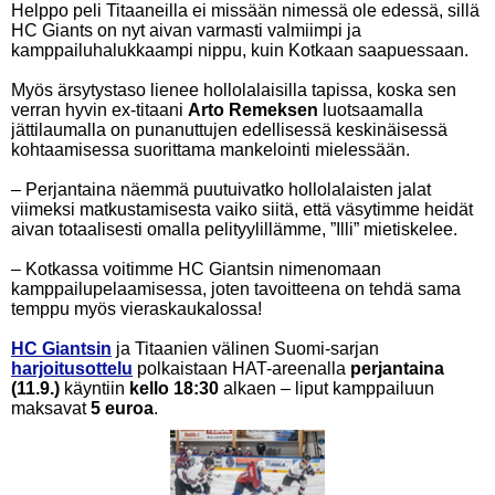
Helppo peli Titaaneilla ei missään nimessä ole edessä, sillä
HC Giants on nyt aivan varmasti valmiimpi ja
kamppailuhalukkaampi nippu, kuin Kotkaan saapuessaan.
Myös ärsytystaso lienee hollolalaisilla tapissa, koska sen
verran hyvin ex-titaani
Arto Remeksen
luotsaamalla
jättilaumalla on punanuttujen edellisessä keskinäisessä
kohtaamisessa suorittama mankelointi mielessään.
– Perjantaina näemmä puutuivatko hollolalaisten jalat
viimeksi matkustamisesta vaiko siitä, että väsytimme heidät
aivan totaalisesti omalla pelityylillämme, ”Illi” mietiskelee.
– Kotkassa voitimme HC Giantsin nimenomaan
kamppailupelaamisessa, joten tavoitteena on tehdä sama
temppu myös vieraskaukalossa!
HC Giantsin
ja Titaanien välinen Suomi-sarjan
harjoitusottelu
polkaistaan HAT-areenalla
perjantaina
(11.9.)
käyntiin
kello 18:30
alkaen – liput kamppailuun
maksavat
5 euroa
.