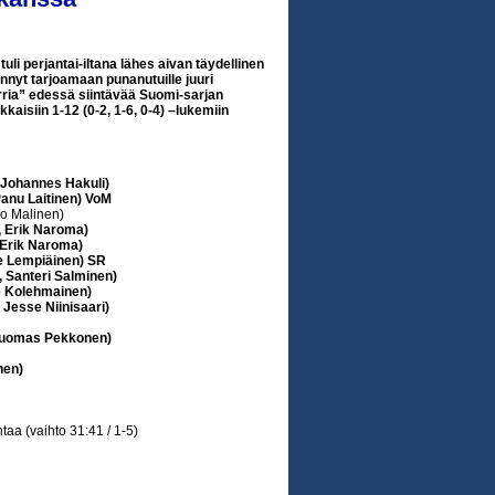
tuli perjantai-iltana lähes aivan täydellinen
nyt tarjoamaan punanutuille juuri
rria” edessä siintävää Suomi-sarjan
kkaisiin 1-12 (0-2, 1-6, 0-4) –lukemiin
 Johannes Hakuli)
Panu Laitinen) VoM
po Malinen)
, Erik Naroma)
 Erik Naroma)
ke Lempiäinen) SR
, Santeri Salminen)
le Kolehmainen)
Jesse Niinisaari)
 Tuomas Pekkonen)
nen)
aa (vaihto 31:41 / 1-5)