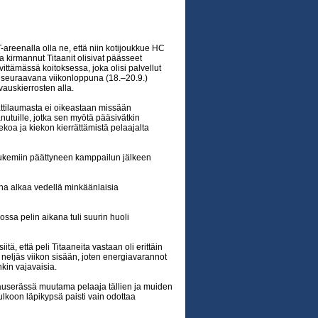
-areenalla olla ne, että niin kotijoukkue HC
 kirmannut Titaanit olisivat päässeet
ivittämässä koitoksessa, joka olisi palvellut
seuraavana viikonloppuna (18.–20.9.)
auskierrosten alla.
jättilaumasta ei oikeastaan missään
nutuille, jotka sen myötä pääsivätkin
oa ja kiekon kierrättämistä pelaajalta
lukemiin päättyneen kamppailun jälkeen
rha alkaa vedellä minkäänlaisia
ossa pelin aikana tuli suurin huoli
tä, että peli Titaaneita vastaan oli erittäin
jo neljäs viikon sisään, joten energiavarannot
kin vajavaisia.
vauserässä muutama pelaaja tällien ja muiden
lkoon läpikypsä paisti vain odottaa