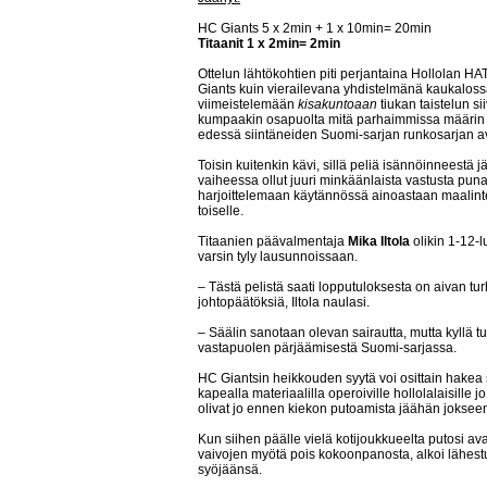
HC Giants 5 x 2min + 1 x 10min= 20min
Titaanit 1 x 2min= 2min
Ottelun lähtökohtien piti perjantaina Hollolan HAT
Giants kuin vierailevana yhdistelmänä kaukalossa
viimeistelemään
kisakuntoaan
tiukan taistelun si
kumpaakin osapuolta mitä parhaimmissa määrin 
edessä siintäneiden Suomi-sarjan runkosarjan av
Toisin kuitenkin kävi, sillä peliä isännöinneestä 
vaiheessa ollut juuri minkäänlaista vastusta puna
harjoittelemaan käytännössä ainoastaan maalintek
toiselle.
Titaanien päävalmentaja
Mika Iltola
olikin 1-12-
varsin tyly lausunnoissaan.
– Tästä pelistä saati lopputuloksesta on aivan tu
johtopäätöksiä, Iltola naulasi.
– Säälin sanotaan olevan sairautta, mutta kyllä tu
vastapuolen pärjäämisestä Suomi-sarjassa.
HC Giantsin heikkouden syytä voi osittain hakea sii
kapealla materiaalilla operoiville hollolalaisille 
olivat jo ennen kiekon putoamista jäähän jokseen
Kun siihen päälle vielä kotijoukkueelta putosi a
vaivojen myötä pois kokoonpanosta, alkoi lähestu
syöjäänsä.