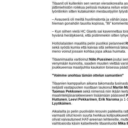
Titaanit oli kuitenkin sen verran vieraskorealla as
jättimiehistön roikkua pelissä mukana reilun erän
lyöntiinkin sitten kutakuinkin mestaustyyliin tylysti
– Avauserä oli meiltä huolimatonta ja vähän jopa 
hieman gonahdin tauolla kopissa, ”Illi” kommento
– Kun siihen vielä HC Giants sai kavennettua tois
hyvänä herätyksenä, että pistimmekin sitten lyhyes
Hollolalaisten maalilla pelin puoliksi pelanneet
R
sekä syödä kumia että kaivaa sitä selkiensä takaa
meno voinut jossain kohtaa jopa alkaa huimata.
Titaanimaalia vartioinut
Niilo Pussinen
joutui se
venymään kunnolla, saaden muuten viettää varsin
joukkueensa maalijuhlia kaukalon toisessa pääd
”Voimme unohtaa tämän ottelun samantien”
Titaanien kamppailun aikana takomasta tusinasta
neljästi vastapuolen nuottaan laukonut
Martin M
Tuomas Pekkonen
sekä nimensä niin ikään kerta
maalintekijäsarakkeeseen lisäämään päässeet
P
Huttunen
,
Leevi Pekkarinen
,
Erik Naroma
ja 1-
Lyytikäinen
.
Aikalailla jo pelin puolivälin krouvin paikkeilla
varmasti ollut kovin suurta herkkua kotijoukkueell
olivat vaivautuneet HAT-areenan lehtereille, mutte
vaihtoaiosta käsin katselleelle titaaniluotsi
Mika Il