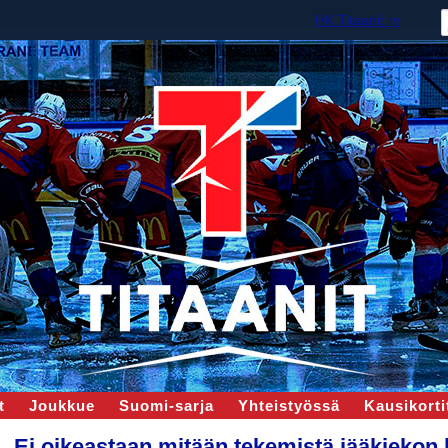
HK Titaanit ry
t
Joukkue
Suomi-sarja
Yhteistyössä
Kausikortit
Ei oikeastaan mitään tekemistä jääkiekon