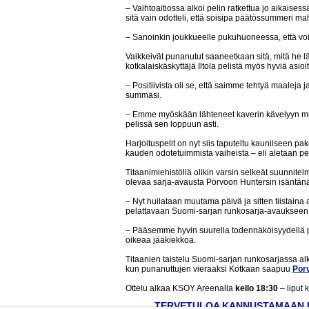
– Vaihtoaitiossa alkoi pelin ratkettua jo aikaises
sitä vain odotteli, että soisipa päätössummeri mah
– Sanoinkin joukkueelle pukuhuoneessa, että v
Vaikkeivät punanutut saaneetkaan sitä, mitä he l
kotkalaiskäskyttäjä Iltola pelistä myös hyviä asioit
– Positiivista oli se, että saimme tehtyä maaleja 
summasi.
– Emme myöskään lähteneet kaverin kävelyyn m
pelissä sen loppuun asti.
Harjoituspelit on nyt siis taputeltu kauniiseen pa
kauden odotetuimmista vaiheista – eli aletaan pel
Titaanimiehistöllä olikin varsin selkeät suunnitelm
olevaa sarja-avausta Porvoon Huntersin isäntän
– Nyt huilataan muutama päivä ja sitten tiistaina 
pelattavaan Suomi-sarjan runkosarja-avaukseen, I
– Pääsemme hyvin suurella todennäköisyydellä 
oikeaa jääkiekkoa.
Titaanien taistelu Suomi-sarjan runkosarjassa al
kun punanuttujen vieraaksi Kotkaan saapuu
Por
Ottelu alkaa KSOY Areenalla
kello 18:30
– liput
TERVETULOA KANNUSTAMAAN 