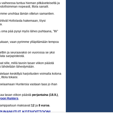
sa vaiheessa tuntua hieman pitkäveteiseltä ja
dollisimman nopeasti, Iltola sanaili.
oimme unohtaa tämän ottelun samantien.
ähtivät Hollolasta hakemaan, löysi
a.
ja oma pää pysyi myös lähes puhtaana, ”Illi”
ukaan, vaan pyrimme ylläpitämään tempoa
kettiin ja seuraavaksi on vuorossa se yksi
ata sarjapisteistä.
at sille, millä tavoin tasan viikon päästä
ä lähdetään lähestymään.
aletaan keskittyä harjoitusten voimalla kotona
ltola tokaisi.
pelaamaan Huntersia vastaan taas jo ihan
kaa tasan viikon päästä
perjantaina (18.9.)
,
voon Hunters
.
 kamppailuun maksavat
12
ja
8 euroa
.
PUNANUTUT KOTIVOITTOON!