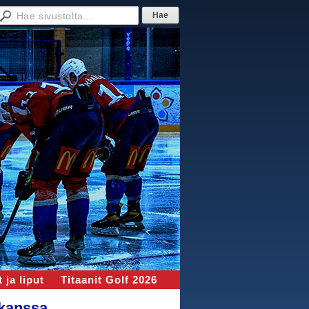
 ja liput
Titaanit Golf 2026
 kanssa