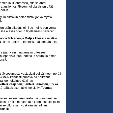
enteella liikenteessä, että se antoi
 ajan, jonka jälkeen hollolalaisten päät
 poikki.
ylimielistäkin pelaamista, jonka myötä
i.
en erän alkuun, toimi se meille sen verran
sä ajassa ottelun täydellisesti pakettiin.
oope Tolvanen
ja
Matjas Ulessi
saivatkin
 siihen tahtiin, että heikkopäisempää olisi
n sijaan vain muutamaan otteeseen
 leppoista iltapuhdetta ja seurailla oman
yssä.
 täysosumasta vastasivat pelivälineen peräti
äkinen
, kahdesti punavaloa polttanut
alleen ottelupöytäkirjan
etteri Paajanen
,
Santeri Salminen
,
Erkka
12-päätöslukemat viimeistellyt
Tuomas
 ratkaisunsa saaneen taiston seuraaminen ei
e saati niille muutamalle kannattajalle, jotka
i se ollut sitä myöskään vierailijan
tolalle
.