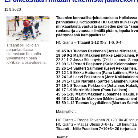
11.9.2020
Titaanien kenraaliharjoitusottelusta Hollolassa 
pannukakku. Kotijoukkue HC Giants kun ei kyen
minkäänlaista vastusta saati edes pientä ”spa
runkosarja-avausta silmällä pitäen, lopulta irvo
päättyneessä kamppailussa.
HC Giants –
Titaanit 1-12
(0-2, 1-6, 0-4)
Titaanit oli Hollolan
perjantai-illassa
16:45 0-1 Tuomas Pekkonen (Jesse Niinisaari,
suorastaan brutaalin
19:59 0-2 Martin Mäkinen (Mikke Lempiäinen, 
ylivoimainen pelin
22:34 1-2 Jesse Söderqvist (Olli Leinonen, Sam
jok'ikisellä osa-alueella.
23:09 1-3 Petteri Paajanen (Kalle Kolehmainen
25:26 1-4 Santeri Salminen (Leevi Pekkarinen,
27:12 1-5 Erkka Huttunen (Panu Laitinen, Mik
32:24 1-6 Leevi Pekkarinen (Jere Koikkalainen
34:34 1-7 Erik Naroma (Santeri Salminen, Kal
37:19 1-8 Tuomas Pekkonen (Johannes Hakuli, 
40:17 1-9 Martin Mäkinen (Panu Laitinen)
45:56 1-10 Martin Mäkinen (Johannes Hakuli,
46:48 1-11 Martin Mäkinen (Mikke Lempiäinen)
53:59 1-12 Tuomas Lyytikäinen (Markus Salmi
Maalivahdit:
HC Giants – Roope Tolvanen 20+20+0= 40 torjunt
HC Giants – Matjas Ulessi 0+6+12= 18 torjuntaa
Titaanit – Niilo Pussinen 7+10+3= 20 torjuntaa
Jäähyt: