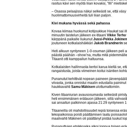
rasitus kävi sen myötä liian kovaksi, ”Illi” mietiskel
– Osassa pelaajissa näkyi selkeästi se, että väsy 
huolimattomuusvirheitä tuli liian paljon.
Kivi mukana hyvässä sekä pahassa
Kovaa kiimaa huokunut kotijoukkue Haukat sai il
minuutin taistelun jälkeen ex-titaani
Vikke Terho
kärppänä paikalle liukunut
Jussi-Pekka Jokinen
joutuneen kotkalaishäkkäri
Jakob Brandnerin
se
Heti alkuun syntyneen 1-0-osuman jälkeen peli a
päästä päähän –show’na, mutta mitä pidemmälle
Titaanit otti kamppailun haltuunsa.
Kotkalaisten hallinnasta kertoi karua kieltä se, e
rangaistusta, joista viimeinen koitui isäntien koht
Punanutut kehittivät nopean paineen järvenpääläi
viivasta, jonka onnistui maalin edustalla paininut
haukkavahti
Samu Mäkisen
ulottumattomiin.
Kiven titaaniuran avausosumasta selkeästi piris
heti ensimmäisen erätauon jälkeen, sillä vahvasti
sai ansaitun palkinnon ajassa 21:29 syntyneen 1
Titaaneilla oli mahdollisuudet repiä toisessa er
tekopaikoissa poisti päättämisen laatu poissaolol
maalivahti Mäkinen oli päättänyt pistää luukut lopu
Punanuttujen etsikkoaika alkoi loppua toisen erä