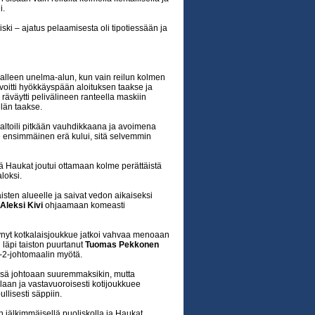
i.
iski – ajatus pelaamisesta oli tipotiessään ja
lalleen unelma-alun, kun vain reilun kolmen
voitti hyökkäyspään aloituksen taakse ja
räväytti pelivälineen ranteella maskiin
län taakse.
altoili pitkään vauhdikkaana ja avoimena
 ensimmäinen erä kului, sitä selvemmin
ttä Haukat joutui ottamaan kolme perättäistä
aloksi.
sten alueelle ja saivat vedon aikaiseksi
Aleksi Kivi
ohjaamaan komeasti
tynyt kotkalaisjoukkue jatkoi vahvaa menoaan
 läpi taiston puurtanut
Tuomas Pekkonen
-2-johtomaalin myötä.
ässä johtoaan suuremmaksikin, mutta
laan ja vastavuoroisesti kotijoukkuee
llisesti säppiin.
n jälkimmäisellä puoliskolla ja Haukat