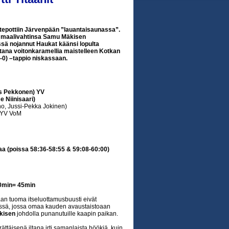
istepottiin Järvenpään ”lauantaisaunassa”.
 maalivahtinsa Samu Mäkisen
ssä nojannut Haukat käänsi lopulta
ltana voitonkaramellia maistelleen Kotkan
 0-0) –tappio niskassaan.
as Pekkonen) YV
 Niinisaari)
o, Jussi-Pekka Jokinen)
) YV VoM
aa (poissa 58:36-58:55 & 59:08-60:00)
 20min= 45min
an tuoma itseluottamusbuusti eivät
ässä, jossa omaa kauden avaustaistoaan
kisen
johdolla punanutuille kaapin paikan.
ättäisenä iltana irti samanlaista höökiä, kuin