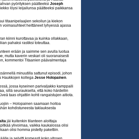
ahvan pyörityksen päätteeksi
Joseph
iekko löysi leijailunsa päätteeksi paikkansa
ui titaanipelaajien sekoilun ja kiekon
un voimasuhteet heittäneet lyhyessä ajassa
rran kiinni kurottavaa ja kuinka ollakkaan,
iian pahaksi rastiksi toteuttaa.
anteen erään ja saimme sen avulla luotua
, mutta kaverin veskari oli suoranaisesti
keen, kommentoi Titaanien päävalmentaja
sännellä minuutilla sattunut episodi, johon
 Haukkojen kollega
Jesse Holopainen
.
essä, jossa kyseinen parivaljakko kamppaili
aa, sillä seurauksella, että koko härdellin
eä taas ohjattiin kohti rangaistujen aitiota.
uojiin – Holopainen saamaan hoitoa
ähän kohdistuneesta taklauksesta
alta
jäi kuitenkin tilanteen aloittaja
itkää ylivoimaa, vaikka kaukalossa olisi
kaan olisi homma pistetty pakettiin.
älle ja selvitti komeasti koko vitosen