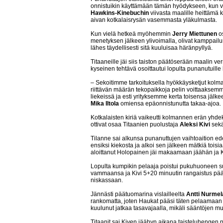
onnistuikin käyttämään tämän hyödykseen, kun v
Hawkins-Kinebuchin
viivasta maalille heittämä k
aivan kotkalaisrysän vasemmasta yläkulmasta.
Kun vielä hetkeä myöhemmin
Jerry Miettunen
os
menetyksen jälkeen ylivoimalla, olivat kamppail
lähes täydellisesti sitä kuuluisaa häränpyllyä.
Titaaneille jäi siis taiston päätöserään maalin ve
kyseinen tehtävä osoittautui lopulta punanutuille l
– Sekoitimme tarkoituksella hyökkäysketjut kolm
riittävän määrän tekopaikkoja pelin voittaaksemme
liekeissä ja esti yrityksemme kerta toisensa jäl
Mika Iltola
omiensa epäonnistunutta takaa-ajoa.
Kotkalaisten kiriä vaikeutti kolmannen erän yhdek
ottivat osaa Titaanien puolustaja
Aleksi Kivi
sekä
Tilanne sai alkunsa punanuttujen vaihtoaition ed
ensiksi kiekosta ja alkoi sen jälkeen mätkiä toisia
aloittanut Holopainen jäi makaamaan jäähän ja Kiv
Lopulta kumpikin pelaaja poistui pukuhuoneen s
vammaansa ja Kivi 5+20 minuutin rangaistus pä
niskassaan.
Jännästi päätuomarina vislailleelta
Antti Nurmel
rankomatta, joten Haukat pääsi täten pelaamaan p
kuulunut jatkaa tasavajaalla, mikäli sääntöjen mu
Titaanit sai Kiven jäähyn aikana taisteluhengen pä