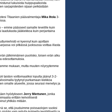
istunut lukuisista huippupaikoista
den sarjapisteiden sijaan pelkästään
otesi Titaanien päävalmentaja
Mika Iltola
3-
issa.
 – emme päässeet samalle levelille kuin
tä laadukasta jääkiekkoa kuin perjantaina
ttumiehistö ei kyennyt kuin ajoittain
arjassa voi pitkässä juoksussa voittaa illasta
än jälkimmäinen puolisko, toisen erän alku
sa edesottamuksia.
telmamme mukaan, mutta muuten nöyryytemme
i taiston voittomaaliksi lopulta jäänyt 3-2-
alivoimalla tyytynyt purkamaan kiekkoa
 sen omalle alueelle, jossa seurasi menetys ja
iittäen hyödykseen
Jerry Miettunen
, jonka
imaalia erittäin kelvollisesti
inut yhtikäs mitään.
ynä se, että jouduimme poissaolojen vuoksi
isään vain reilulla kolmella kentällisellä ja