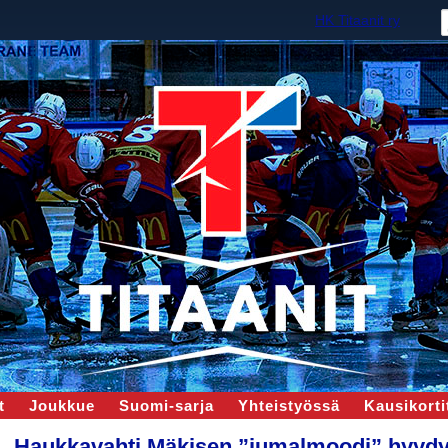
HK Titaanit ry
t
Joukkue
Suomi-sarja
Yhteistyössä
Kausikortit
Haukkavahti Mäkisen ”jumalmoodi” hyydytt