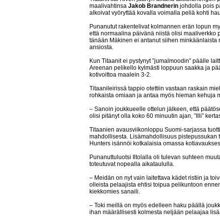
maalivahtinsa
Jakob Brandnerin
johdolla pois p
alkoivat vyöryttää kovalla voimalla peliä kohti h
Punanutut rakentelivat kolmannen erän lopun myll
että normaalina päivänä niistä olisi maaliverkko pö
tänään Mäkinen ei antanut siihen minkäänlaista 
ansiosta.
Kun Titaanit ei pystynyt ”jumalmoodin” päälle lait
Areenan pelikello kylmästi loppuun saakka ja pä
kotivoittoa maalein 3-2.
Titaanileirissä tappio otettiin vastaan raskain mie
rohkaista omiaan ja antaa myös hieman kehuja 
– Sanoin joukkueelle ottelun jälkeen, että päätös
olisi pitänyt olla koko 60 minuutin ajan, ”Illi” kertas
Titaanien avausviikonloppu Suomi-sarjassa tuotti 
mahdollisesta. Lisämahdollisuus pistepussukan tä
Hunters isännöi kotkalaisia omassa kotiavaukse
Punanuttuluotsi Iltolalla oli tulevan suhteen muut
toteutuvat nopealla aikataululla.
– Meidän on nyt vain laitettava kädet ristiin ja to
olleista pelaajista ehtisi toipua pelikuntoon enn
kiekkomies sanaili.
– Toki meillä on myös edelleen haku päällä joukk
ihan määrällisesti kolmesta neljään pelaajaa lisä