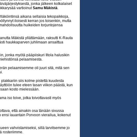
äiväjärjestyksestä, jonka jälkeen kotkalaiset
aukkarysää vartioinut
Samu Mäkistä
.
äköintinsä aikana sellaisia tekopaikkoja,
llynnyt iloisesti kerran jos toisenkin, mutta
mahdollsuutta huikeiden torjuntojensa
tanutta Mäkistä yllättämään, raksutti K-Rauta
ästi haukkaparven juhlimaan ansaittua
lin, jonka myötä pääpiiskuri Iltola halusikin
miehistönsä pelaamisesta.
erän pelaamisemme oli juuri sitä, mitä sen
i.
plakkariin siis kolme pistettä kuudesta
yttöön tulee eteen tasan viikon päästä, kun
ssaan kosto mielessään.
ama iso toive, jotka toivottavasti myös
ivottava, että ainakin osa tänään sivussa
en ensi lauantain Porvoon vierailua, kokenut
ueen vahvistamiseksi, sillä tarvitsemme jo
ä rosteriimme.