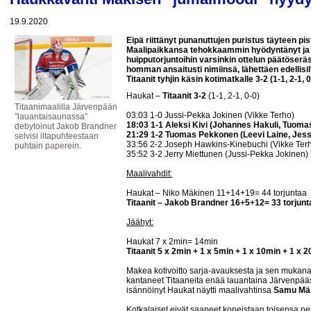
19.9.2020
Eipä riittänyt punanuttujen puristus täyteen p
Maalipaikkansa tehokkaammin hyödyntänyt ja
huipputorjuntoihin varsinkin ottelun päätöserä
homman ansaitusti nimiinsä, lähettäen edellisi
Titaanit tyhjin käsin kotimatkalle 3-2 (1-1, 2-1,
Haukat –
Titaanit 3-2
(1-1, 2-1, 0-0)
Titaanimaalilla Järvenpään
03:03 1-0 Jussi-Pekka Jokinen (Vikke Terho)
”lauantaisaunassa”
18:03 1-1 Aleksi Kivi (Johannes Hakuli, Tuom
debytoinut Jakob Brandner
21:29 1-2 Tuomas Pekkonen (Leevi Laine, Jesse
selvisi iltapuhteestaan
33:56 2-2 Joseph Hawkins-Kinebuchi (Vikke Terh
puhtain paperein.
35:52 3-2 Jerry Miettunen (Jussi-Pekka Jokinen
Maalivahdit:
Haukat – Niko Mäkinen 11+14+19= 44 torjuntaa
Titaanit – Jakob Brandner 16+5+12= 33 torjunt
Jäähyt:
Haukat 7 x 2min= 14min
Titaanit 5 x 2min + 1 x 5min + 1 x 10min + 1 x
Makea kotivoitto sarja-avauksesta ja sen mukana
kantaneet Titaaneita enää lauantaina Järvenpä
isännöinyt Haukat näytti maalivahtinsa
Samu Mä
Kotkalaiset eivät saaneet koneistaan toisensa per