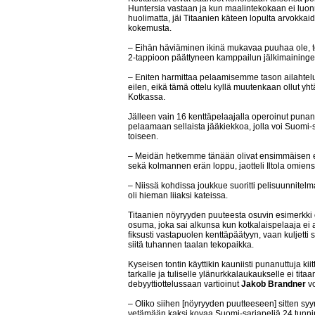
Huntersia vastaan ja kun maalintekokaan ei luonn
huolimatta, jäi Titaanien käteen lopulta arvokkai
kokemusta.
– Eihän häviäminen ikinä mukavaa puuhaa ole, t
2-tappioon päättyneen kamppailun jälkimaininge
– Eniten harmittaa pelaamisemme tason ailahtelu
eilen, eikä tämä ottelu kyllä muutenkaan ollut yh
Kotkassa.
Jälleen vain 16 kenttäpelaajalla operoinut punanu
pelaamaan sellaista jääkiekkoa, jolla voi Suomi-s
toiseen.
– Meidän hetkemme tänään olivat ensimmäisen er
sekä kolmannen erän loppu, jaotteli Iltola omien
– Niissä kohdissa joukkue suoritti pelisuunni
oli hieman liiaksi kateissa.
Titaanien nöyryyden puuteesta osuvin esimerkki ol
osuma, joka sai alkunsa kun kotkalaispelaaja ei 
fiksusti vastapuolen kenttäpäätyyn, vaan kuljetti
siitä tuhannen taalan tekopaikka.
Kyseisen tontin käyttikin kauniisti punanuttuja k
tarkalle ja tuliselle ylänurkkalaukaukselle ei titaan
debyyttiottelussaan vartioinut
Jakob Brandner
vo
– Oliko siihen [nöyryyden puutteeseen] sitten sy
vetämään kaksi kovaa Suomi-sarjapeliä 24 tunnin s