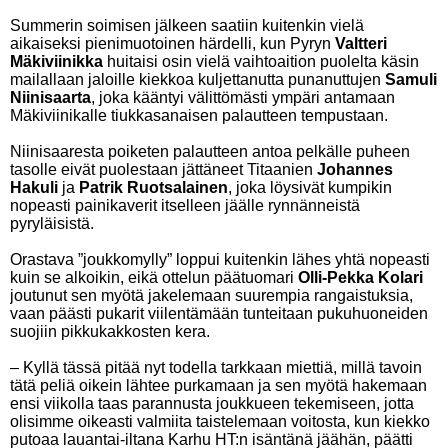
Summerin soimisen jälkeen saatiin kuitenkin vielä
aikaiseksi pienimuotoinen härdelli, kun Pyryn
Valtteri
Mäkiviinikka
huitaisi osin vielä vaihtoaition puolelta käsin
mailallaan jaloille kiekkoa kuljettanutta punanuttujen
Samuli
Niinisaarta
, joka kääntyi välittömästi ympäri antamaan
Mäkiviinikalle tiukkasanaisen palautteen tempustaan.
Niinisaaresta poiketen palautteen antoa pelkälle puheen
tasolle eivät puolestaan jättäneet Titaanien
Johannes
Hakuli
ja
Patrik Ruotsalainen
, joka löysivät kumpikin
nopeasti painikaverit itselleen jäälle rynnänneistä
pyryläisistä.
Orastava ”joukkomylly” loppui kuitenkin lähes yhtä nopeasti
kuin se alkoikin, eikä ottelun päätuomari
Olli-Pekka Kolari
joutunut sen myötä jakelemaan suurempia rangaistuksia,
vaan päästi pukarit viilentämään tunteitaan pukuhuoneiden
suojiin pikkukakkosten kera.
– Kyllä tässä pitää nyt todella tarkkaan miettiä, millä tavoin
tätä peliä oikein lähtee purkamaan ja sen myötä hakemaan
ensi viikolla taas parannusta joukkueen tekemiseen, jotta
olisimme oikeasti valmiita taistelemaan voitosta, kun kiekko
putoaa lauantai-iltana Karhu HT:n isäntänä jäähän, päätti