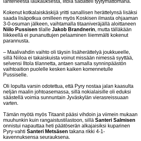
lähteneestä laukauksesta, Iltola sadatteli tyytymättömänä.
Kokenut kotkalaiskäskijä yritti sanallisen herättelynsä lisäksi
saada lisäpotkua omilleen myös Koskisen ilmasta ohjaaman
3-0-osuman jälkeen, vaihtamalla titaaniveräjällä aloittaneen
Niilo Pussisen
tilalle
Jakob Brandnerin
, mutta tälläkään
liikkeellä ei punanuttujen pelaaminen liiemmälti kokenut
parannusta.
– Maalivahdin vaihto oli täysin lisäherättelyä joukkueelle,
sillä Niiloa ei takaiskuista voinut missään nimessä syyttää,
selvensi Iltola tilannetta, antaen samalla synninpäästön
vaihtoaition puolelle kesken kaiken komennetulle
Pussiselle.
Oli lopulta varsin odotettua, että Pyry nostaa jalan kaasulta
neljän maalin johtoasemassa, sillä nokialaisille oli eduksi
säästellä voimia sunnuntain Jyväskylän vierasreissuaan
varten.
Tämän myötä myös Titaanit pääsi vihdoin ja viimein mukaan
muuhunkin kuin rangaistustilastoon, sillä
Santeri Salmisen
onnistui napauttaa heti päätöserän alkajaisiksi kuparinen
Pyry-vahti
Santeri Metsäsen
takana rikki 4-1-
kavennuksensa seurauksena.