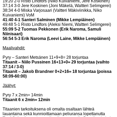
19:20 2-0 Risto Lindfors (Niko Kuivaniemi, Jere Koskinen)
37:14 3-0 Jere Koskinen (Joni Mäkelä, Waltteri Selimgerei)
38:34 4-0 Miska Varjosaari (Valtteri Mäkiviinikka, Niko
Kuivaniemi) VoM
41:40 4-1 Santeri Salminen (Mikke Lempiäinen)
49:48 5-1 Risto Lindfors (Aleksi Niemi, Waltteri Selimgerei)
55:09 5-2 Tuomas Pekkonen (Erik Naroma, Samuli
Niinisaari)
56:54 5-3 Erik Naroma (Leevi Laine, Mikke Lempiäinen)
Maalivahdit:
Pyry – Santeri Metsänen 11+9+8= 28 torjuntaa
Titaanit – Niilo Pussinen 16+13+0= 29 torjuntaa (vaihto
37:14 / 3-0)
Titaanit – Jakob Brandner 0+2+16= 18 torjuntaa (poissa
58:09-60:00)
Jäähyt:
Pyry 7 x 2min= 14min
Titaanit 6 x 2min= 12min
Titaanien tarkoituksena oli omalta osaltaan lähteä
lauantaina sekä kunnioittamaan peliuransa lopettanutta