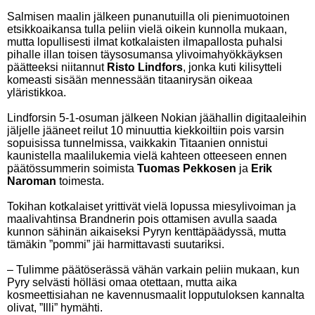
Salmisen maalin jälkeen punanutuilla oli pienimuotoinen
etsikkoaikansa tulla peliin vielä oikein kunnolla mukaan,
mutta lopullisesti ilmat kotkalaisten ilmapallosta puhalsi
pihalle illan toisen täysosumansa ylivoimahyökkäyksen
päätteeksi niitannut
Risto Lindfors
, jonka kuti kilisytteli
komeasti sisään mennessään titaanirysän oikeaa
yläristikkoa.
Lindforsin 5-1-osuman jälkeen Nokian jäähallin digitaaleihin
jäljelle jääneet reilut 10 minuuttia kiekkoiltiin pois varsin
sopuisissa tunnelmissa, vaikkakin Titaanien onnistui
kaunistella maalilukemia vielä kahteen otteeseen ennen
päätössummerin soimista
Tuomas Pekkosen
ja
Erik
Naroman
toimesta.
Tokihan kotkalaiset yrittivät vielä lopussa miesylivoiman ja
maalivahtinsa Brandnerin pois ottamisen avulla saada
kunnon sähinän aikaiseksi Pyryn kenttäpäädyssä, mutta
tämäkin ”pommi” jäi harmittavasti suutariksi.
– Tulimme päätöserässä vähän varkain peliin mukaan, kun
Pyry selvästi hölläsi omaa otettaan, mutta aika
kosmeettisiahan ne kavennusmaalit lopputuloksen kannalta
olivat, ”Illi” hymähti.