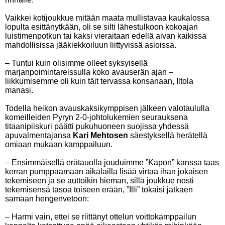
Vaikkei kotijoukkue mitään maata mullistavaa kaukalossa
lopulta esittänytkään, oli se silti lähestulkoon kokoajan
luistimenpotkun tai kaksi vieraitaan edellä aivan kaikissa
mahdollisissa jääkiekkoiluun liittyvissä asioissa.
– Tuntui kuin olisimme olleet syksyisellä
marjanpoimintareissulla koko avauserän ajan –
liikkumisemme oli kuin täit tervassa konsanaan, Iltola
manasi.
Todella heikon avauskaksikymppisen jälkeen valotaululla
komeilleiden Pyryn 2-0-johtolukemien seurauksena
titaanipiiskuri päätti pukuhuoneen suojissa yhdessä
apuvalmentajansa
Kari Mehtosen
säestyksellä herätellä
omiaan mukaan kamppailuun.
– Ensimmäisellä erätauolla jouduimme ”Kapon” kanssa taas
kerran pumppaamaan aikalailla lisää virtaa ihan jokaisen
tekemiseen ja se auttoikin hieman, sillä joukkue nosti
tekemisensä tasoa toiseen erään, ”Illi” tokaisi jatkaen
samaan hengenvetoon:
– Harmi vain, ettei se riittänyt ottelun voittokamppailun