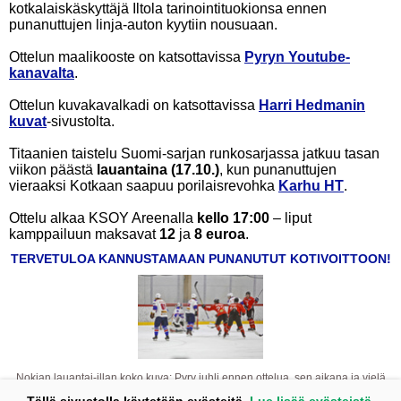
kotkalaiskäskyttäjä Iltola tarinointituokionsa ennen
punanuttujen linja-auton kyytiin nousuaan.
Ottelun maalikooste on katsottavissa
Pyryn Youtube-
kanavalta
.
Ottelun kuvakavalkadi on katsottavissa
Harri Hedmanin
kuvat
-sivustolta.
Titaanien taistelu Suomi-sarjan runkosarjassa jatkuu tasan
viikon päästä
lauantaina (17.10.)
, kun punanuttujen
vieraaksi Kotkaan saapuu porilaisrevohka
Karhu HT
.
Ottelu alkaa KSOY Areenalla
kello 17:00
– liput
kamppailuun maksavat
12
ja
8 euroa
.
TERVETULOA KANNUSTAMAAN PUNANUTUT KOTIVOITTOON!
Nokian lauantai-illan koko kuva: Pyry juhli ennen ottelua, sen aikana ja vielä
päätössummerin soimisen jälkeenkin. © Harri Hedman –
Tällä sivustolla käytetään evästeitä.
Lue lisää evästeistä.