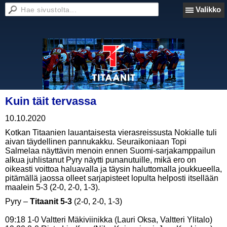
Valikko
Kuin täit tervassa
10.10.2020
Kotkan Titaanien lauantaisesta vierasreissusta Nokialle tuli
aivan täydellinen pannukakku. Seuraikoniaan Topi
Salmelaa näyttävin menoin ennen Suomi-sarjakamppailun
alkua juhlistanut Pyry näytti punanutuille, mikä ero on
oikeasti voittoa haluavalla ja täysin haluttomalla joukkueella,
pitämällä jaossa olleet sarjapisteet lopulta helposti itsellään
maalein 5-3 (2-0, 2-0, 1-3).
Pyry –
Titaanit 5-3
(2-0, 2-0, 1-3)
09:18 1-0 Valtteri Mäkiviinikka (Lauri Oksa, Valtteri Ylitalo)