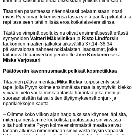
kannalta katsottuna enää oikeastaan yhtikäs mihinkään.
Titaanien parantaessa näennäisesti pelaamistaan, nosti
myös Pyry oman tekemisensä tasoa vielä parilla pykälällä ja
repi tasaiseen tahtiin lisää eroa kotkalaisvieraisiinsa.
Tästä selvimpinä osoituksina olivat ensimmäisessä erässä
syntyneiden
Valtteri Mäkiviinikan
ja
Risto Lindforsin
laukomien maalien jatkoksi aikavälillä 37:14–38:34
päivänvalonsa nähneet nokialaisten lisäosumat, jotka
taituroivat titaaniverkon perukoille
Jere Koskinen
sekä
Miska Varjosaari
.
Päätöserän kavennusmaalit pelkkää kosmetiikkaa
Titaanien päävalmentaja
Mika Iltolaa
korpesi erityisesti
tapa, jolla Pyryn kolme ensimmäistä maalia syntyivät: kiekko
viivaan, veto vailla minkäänlaista häirintää joka meni jo
suoraan sisään tai sai sitten täyttymyksensä ohjuri- ja
riparikiekkojen kautta.
– Olimme koko viikon ajan harjoituksissa käyneet läpi sitä,
miten paineistamme kiekollista puolustajaa siniviivassa –
siitä huolimatta Pyryn kolme ensimmäistä maalia saivat
tänään alkunsa nimenomaan siniviivasta täysin vapaasti