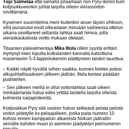
Topi Salmelaa
että samalla pilaamaan niin Pyry-ikonin kuin
kotijoukkueenkin juhlat tarjolla olleen vierasvoiton
siivittämänä.
Kyseinen suunnitelma meni kuitenkin aivan täysin vihkoon,
sillä punanutut eivät oikeastaan missään vaiheessa ottelun
aikana osoittaneet sellaista tahtoa saati himoa, jolla
vieraskaukalosta voitto mukaan otetaan.
Titaanien päävalmentaja
Mika Iltola
olikin syystä erittäin
myrtynyt mies lopulta kotkalaisten kannalta katsottuna
masentaviin 5-3-tappiolukemiin päättyneen taiston tauottua.
– Kaikki näytti hyvältä siihen saakka, kunnes kiekko putosi
alkujuhlallisuuksien jälkeen jäähän, Iltola kertasi päätään
pudistellen.
– Sen jälkeen meillä ei ollut voitontahtoa saati oikein
minkäänlaista halua edes yrittää taistella tarjolla olleista
kolmesta sarjapisteestä.
Kotijoukkue Pyry sitä vastoin halusi selkeästi pelata pelistä
voiton pidetylle ex-pelaajalleen, jonka paita numero 10
kohosi ennen kamppailun alkamista Nokian jäähallin
seinälle kahden muun jo aiemmin jäädytetyn pelinumeron
rinnalle.