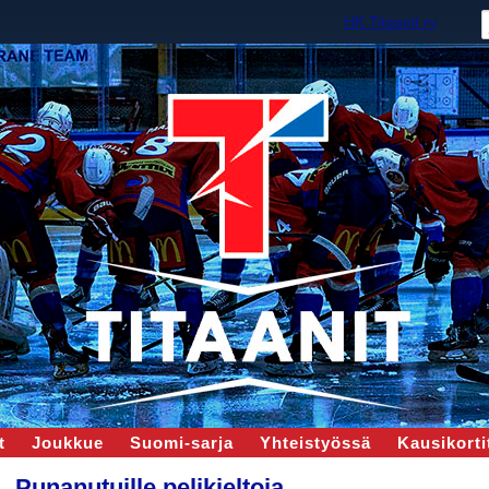
HK Titaanit ry
t
Joukkue
Suomi-sarja
Yhteistyössä
Kausikortit
Punanutuille pelikieltoja