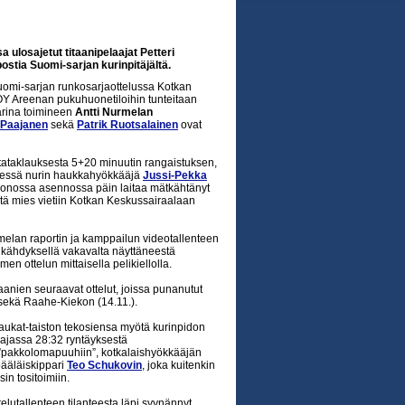
 ulosajetut titaanipelaajat Petteri
ostia Suomi-sarjan kurinpitäjältä.
Suomi-sarjan runkosarjaottelussa Kotkan
Y Areenan pukuhuonetiloihin tunteitaan
arina toimineen
Antti Nurmelan
i Paajanen
sekä
Patrik Ruotsalainen
ovat
itataklauksesta 5+20 minuutin rangaistuksen,
ydessä nurin haukkahyökkääjä
Jussi-Pekka
uonossa asennossa päin laitaa mätkähtänyt
tä mies vietiin Kotkan Keskussairaalaan
melan raportin ja kamppailun videotallenteen
äikähdyksellä vakavalta näyttäneestä
n ottelun mittaisella pelikiellolla.
taanien seuraavat ottelut, joissa punanutut
 sekä Raahe-Kiekon (14.11.).
Haukat-taiston tekosiensa myötä kurinpidon
 ajassa 28:32 ryntäyksestä
 ”pakkolomapuuhiin”, kotkalaishyökkääjän
pääläiskippari
Teo Schukovin
, joka kuitenkin
in tositoimiin.
elutallenteen tilanteesta läpi syynännyt