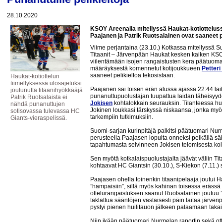
28.10.2020
KSOY Areenalla mitellyssä Haukat-kotiottelussa
Paajanen ja Patrik Ruotsalainen ovat saaneet p
Viime perjantaina (23.10.) Kotkassa mitellyssä 
Titaanit – Järvenpään Haukat kesken kaiken KSO
viilentämään isojen rangaistusten kera päätuom
määräyksestä komennetut kotijoukkueen
Petter
saaneet pelikieltoa tekosistaan.
Haukat-kotiottelun
tiimellyksessä ulosajetuksi
Paajanen sai toisen erän alussa ajassa 22:44 la
joutunutta titaanihyökkääjä
punanuttupuolustajan tuupattua laidan läheisy
Patrik Ruotsalaista ei
Jokisen
kohtalokkain seurauksin. Tilanteessa h
nähdä punanuttujen
Jokinen loukkasi tärskyssä niskaansa, jonka myö
sotisovassa tulevassa HC
tarkempiin tutkimuksiin.
Giants-vieraspelissä.
Suomi-sarjan kurinpitäjä palkitsi päätuomari Nur
perusteella Paajasen lopulta onneksi pelkällä s
tapahtumasta selvinneen Jokisen telomisesta kolme
Sen myötä kotkalaispuolustajalta jäävät väliin Ti
kohtaavat HC Giantsin (30.10.), S-Kiekon (7.11.)
Paajasen ohella toinenkin titaanipelaaja joutui 
”hampaisiin”, sillä myös kahinan toisessa erässä
ottelurangaistuksen saanut Ruotsalainen joutuu
taklattua sääntöjen vastaisesti päin laitaa järven
pystyi pienen huilitauon jälkeen palaamaan takais
Niin ikään päätuomari Nurmelan raportin sekä ott