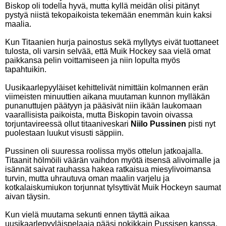
Biskop oli todella hyvä, mutta kyllä meidän olisi pitänyt
pystyä niistä tekopaikoista tekemään enemmän kuin kaksi
maalia.
Kun Titaanien hurja painostus sekä myllytys eivät tuottaneet
tulosta, oli varsin selvää, että Muik Hockey saa vielä omat
paikkansa pelin voittamiseen ja niin lopulta myös
tapahtuikin.
Uusikaarlepyyläiset kehittelivät nimittäin kolmannen erän
viimeisten minuuttien aikana muutaman kunnon mylläkän
punanuttujen päätyyn ja pääsivät niin ikään laukomaan
vaarallisista paikoista, mutta Biskopin tavoin oivassa
torjuntavireessä ollut titaaniveskari
Niilo Pussinen
pisti nyt
puolestaan luukut visusti säppiin.
Pussinen oli suuressa roolissa myös ottelun jatkoajalla.
Titaanit hölmöili väärän vaihdon myötä itsensä alivoimalle ja
isännät saivat rauhassa hakea ratkaisua miesylivoimansa
turvin, mutta uhrautuva oman maalin varjelu ja
kotkalaiskumiukon torjunnat tylsyttivät Muik Hockeyn saumat
aivan täysin.
Kun vielä muutama sekunti ennen täyttä aikaa
uusikaarlepyyläispelaaja pääsi nokikkain Pussisen kanssa,