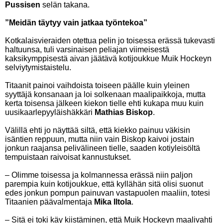
Pussisen
selän takana.
”Meidän täytyy vain jatkaa työntekoa”
Kotkalaisvieraiden otettua pelin jo toisessa erässä tukevasti
haltuunsa, tuli varsinaisen peliajan viimeisestä
kaksikymppisestä aivan jäätävä kotijoukkue Muik Hockeyn
selviytymistaistelu.
Titaanit painoi vaihdoista toiseen päälle kuin yleinen
syyttäjä konsanaan ja loi solkenaan maalipaikkoja, mutta
kerta toisensa jälkeen kiekon tielle ehti kukapa muu kuin
uusikaarlepyyläishäkkäri
Mathias Biskop
.
Välillä ehti jo näyttää siltä, että kiekko painuu väkisin
isäntien reppuun, mutta niin vain Biskop kaivoi jostain
jonkun raajansa pelivälineen tielle, saaden kotiyleisöltä
tempuistaan raivoisat kannustukset.
– Olimme toisessa ja kolmannessa erässä niin paljon
parempia kuin kotijoukkue, että kyllähän sitä olisi suonut
edes jonkun pompun painuvan vastapuolen maaliin, totesi
Titaanien päävalmentaja
Mika Iltola
.
– Sitä ei toki käy kiistäminen, että Muik Hockeyn maalivahti