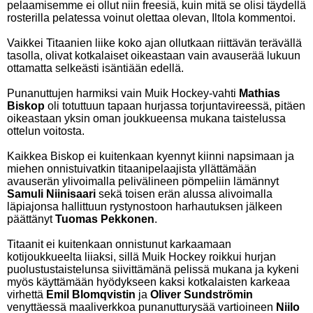
pelaamisemme ei ollut niin freesiä, kuin mitä se olisi täydellä
rosterilla pelatessa voinut olettaa olevan, Iltola kommentoi.
Vaikkei Titaanien liike koko ajan ollutkaan riittävän terävällä
tasolla, olivat kotkalaiset oikeastaan vain avauserää lukuun
ottamatta selkeästi isäntiään edellä.
Punanuttujen harmiksi vain Muik Hockey-vahti
Mathias
Biskop
oli totuttuun tapaan hurjassa torjuntavireessä, pitäen
oikeastaan yksin oman joukkueensa mukana taistelussa
ottelun voitosta.
Kaikkea Biskop ei kuitenkaan kyennyt kiinni napsimaan ja
miehen onnistuivatkin titaanipelaajista yllättämään
avauserän ylivoimalla pelivälineen pömpeliin lämännyt
Samuli Niinisaari
sekä toisen erän alussa alivoimalla
läpiajonsa hallittuun rystynostoon harhautuksen jälkeen
päättänyt
Tuomas Pekkonen
.
Titaanit ei kuitenkaan onnistunut karkaamaan
kotijoukkueelta liiaksi, sillä Muik Hockey roikkui hurjan
puolustustaistelunsa siivittämänä pelissä mukana ja kykeni
myös käyttämään hyödykseen kaksi kotkalaisten karkeaa
virhettä
Emil Blomqvistin
ja
Oliver Sundströmin
venyttäessä maaliverkkoa punanutturysää vartioineen
Niilo