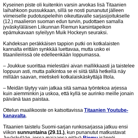
Kyseinen piste oli kuitenkin varsin arvokas lisä Titaanien
laihahkoon pussukkaan, sillä se nosti punanutut jälleen
viimeiselle pudotuspeleihin oikeuttavalle sarjasijoitukselle
(12.) maalieron suoman edun turvin, pudottaen samalla
jyväskyläläisen Liikunnan Riemun karsintapeikon
epämukavaan syleilyyn Muik Hockeyn seuraksi.
Kahdeksan peräkkäisen tappion putki on kotkalaisten
kannalta erittäin synkkää luettavaa, mutta usko ei
titaanileirissä ole edelleenkään loppumassa.
– Joukkue suorittaa mielestäni aivan mallikkaasti ja taistelee
loppuun asti, mutta palkintoa se ei siitä tällä hetkellä näy
millään saavan, mietiskeli kotkalaiskäskyttäjä Iltola.
– Meidän täytyy vain jatkaa sitä samaa työntekoa arjessa
kuin aiemminkin ja uskoa, että kyllä se aurinko meille jonain
päivänä taas paistaa.
Ottelun maalikooste on katsottavissa
Titaanien Youtube-
kanavalta
.
Titaanien taistelu Suomi-sarjan runkosarjassa jatkuu ensi
viikon
sunnuntaina (29.11.)
, kun punanutut matkustavat
Jyväskylään, jossa majaansa pitävä
Riemu
isännöi