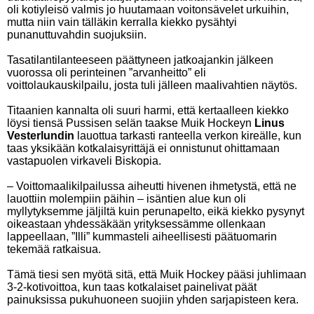
oli kotiyleisö valmis jo huutamaan voitonsävelet urkuihin,
mutta niin vain tälläkin kerralla kiekko pysähtyi
punanuttuvahdin suojuksiin.
Tasatilantilanteeseen päättyneen jatkoajankin jälkeen
vuorossa oli perinteinen ”arvanheitto” eli
voittolaukauskilpailu, josta tuli jälleen maalivahtien näytös.
Titaanien kannalta oli suuri harmi, että kertaalleen kiekko
löysi tiensä Pussisen selän taakse Muik Hockeyn
Linus
Vesterlundin
lauottua tarkasti ranteella verkon kireälle, kun
taas yksikään kotkalaisyrittäjä ei onnistunut ohittamaan
vastapuolen virkaveli Biskopia.
– Voittomaalikilpailussa aiheutti hivenen ihmetystä, että ne
lauottiin molempiin päihin – isäntien alue kun oli
myllytyksemme jäljiltä kuin perunapelto, eikä kiekko pysynyt
oikeastaan yhdessäkään yrityksessämme ollenkaan
lappeellaan, ”Illi” kummasteli aiheellisesti päätuomarin
tekemää ratkaisua.
Tämä tiesi sen myötä sitä, että Muik Hockey pääsi juhlimaan
3-2-kotivoittoa, kun taas kotkalaiset painelivat päät
painuksissa pukuhuoneen suojiin yhden sarjapisteen kera.