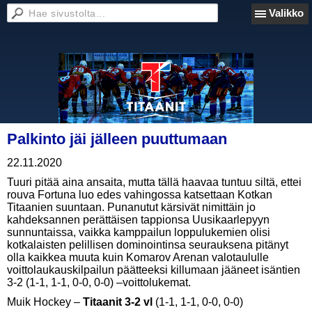
Valikko
Palkinto jäi jälleen puuttumaan
22.11.2020
Tuuri pitää aina ansaita, mutta tällä haavaa tuntuu siltä, ettei
rouva Fortuna luo edes vahingossa katsettaan Kotkan
Titaanien suuntaan. Punanutut kärsivät nimittäin jo
kahdeksannen perättäisen tappionsa Uusikaarlepyyn
sunnuntaissa, vaikka kamppailun loppulukemien olisi
kotkalaisten pelillisen dominointinsa seurauksena pitänyt
olla kaikkea muuta kuin Komarov Arenan valotaululle
voittolaukauskilpailun päätteeksi killumaan jääneet isäntien
3-2 (1-1, 1-1, 0-0, 0-0) –voittolukemat.
Muik Hockey –
Titaanit 3-2 vl
(1-1, 1-1, 0-0, 0-0)