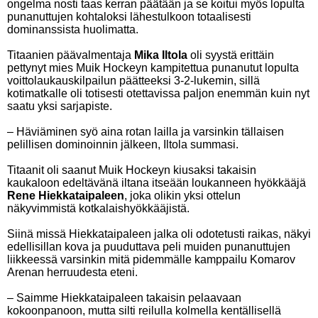
ongelma nosti taas kerran päätään ja se koitui myös lopulta
punanuttujen kohtaloksi lähestulkoon totaalisesti
dominanssista huolimatta.
Titaanien päävalmentaja
Mika Iltola
oli syystä erittäin
pettynyt mies Muik Hockeyn kampitettua punanutut lopulta
voittolaukauskilpailun päätteeksi 3-2-lukemin, sillä
kotimatkalle oli totisesti otettavissa paljon enemmän kuin nyt
saatu yksi sarjapiste.
– Häviäminen syö aina rotan lailla ja varsinkin tällaisen
pelillisen dominoinnin jälkeen, Iltola summasi.
Titaanit oli saanut Muik Hockeyn kiusaksi takaisin
kaukaloon edeltävänä iltana itseään loukanneen hyökkääjä
Rene Hiekkataipaleen
, joka olikin yksi ottelun
näkyvimmistä kotkalaishyökkääjistä.
Siinä missä Hiekkataipaleen jalka oli odotetusti raikas, näkyi
edellisillan kova ja puuduttava peli muiden punanuttujen
liikkeessä varsinkin mitä pidemmälle kamppailu Komarov
Arenan herruudesta eteni.
– Saimme Hiekkataipaleen takaisin pelaavaan
kokoonpanoon, mutta silti reilulla kolmella kentällisellä