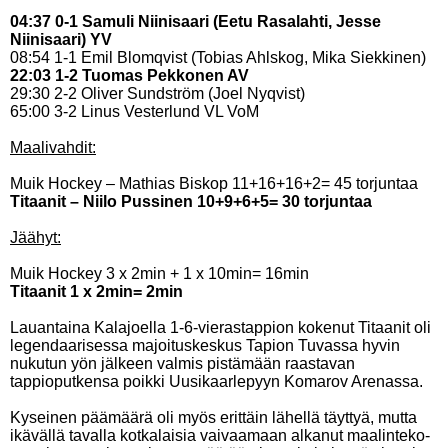
04:37 0-1 Samuli Niinisaari (Eetu Rasalahti, Jesse
Niinisaari) YV
08:54 1-1 Emil Blomqvist (Tobias Ahlskog, Mika Siekkinen)
22:03 1-2 Tuomas Pekkonen AV
29:30 2-2 Oliver Sundström (Joel Nyqvist)
65:00 3-2 Linus Vesterlund VL VoM
Maalivahdit:
Muik Hockey – Mathias Biskop 11+16+16+2= 45 torjuntaa
Titaanit – Niilo Pussinen 10+9+6+5= 30 torjuntaa
Jäähyt:
Muik Hockey 3 x 2min + 1 x 10min= 16min
Titaanit 1 x 2min= 2min
Lauantaina Kalajoella 1-6-vierastappion kokenut Titaanit oli
legendaarisessa majoituskeskus Tapion Tuvassa hyvin
nukutun yön jälkeen valmis pistämään raastavan
tappioputkensa poikki Uusikaarlepyyn Komarov Arenassa.
Kyseinen päämäärä oli myös erittäin lähellä täyttyä, mutta
ikävällä tavalla kotkalaisia vaivaamaan alkanut maalinteko-