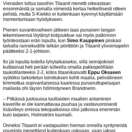
Vieraiden tultua tasoihin Titaanit menetti oikeastaan
ensimmäistä ja samalla viimeistä kertaa hetkellisesti otteen
pelistä, mutta S-Kiekko ei kuitenkaan kyennyt käyttämään
momentumiaan hyödykseen.
Pienen suvantovaiheen jälkeen taas punaisen langan
tekemiseensä löytänyt kotijoukkue sai myös palkinnon
työnteostaan erän lopulla, kun
Simo Kauppinen
piiskasi
tarkalla rannekudille telkän pönttöön ja Titaanit ylivoimapelin
päätteeksi 2-1-johtoon.
Ilo jäi lopulta todella lyhytaikaiseksi, sillä seinäjokiset
kuittasivat heti perään tulleella omalla pakkopelillään
taukotilanteeksi 2-2, kiitos titaanikasvatti
Eppu Oksasen
syötöksi tarkoitetun toimituksen kohti maalia, pelivälineen
kimmottua sopivanlaisessa kaaressa punanuttupelaajan
mailasta ohi täysin hölmistyneen Brandnerin.
– Pitkässä juoksussa tuollaisten maalien antaminen
kaverille ei ole kannattavaa puuhaa ja vastavuoroisesti
lisäviileys omissa tekopaikoissa olisi jatkossa enemmän
kuin tarpeen, Holmström tuumaili.
Onneksi Titaanit ei vastapuolen hieman onnella syntyneistä
osumista menettänyt kuitenkaan uskoaan, vaan jaksoi