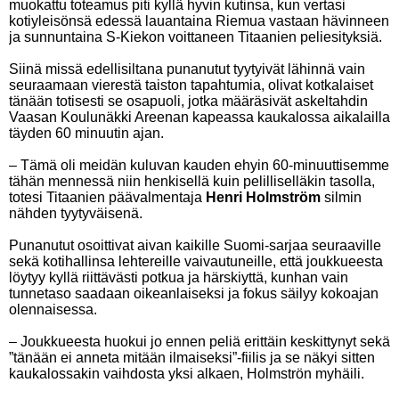
muokattu toteamus piti kyllä hyvin kutinsa, kun vertasi
kotiyleisönsä edessä lauantaina Riemua vastaan hävinneen
ja sunnuntaina S-Kiekon voittaneen Titaanien peliesityksiä.
Siinä missä edellisiltana punanutut tyytyivät lähinnä vain
seuraamaan vierestä taiston tapahtumia, olivat kotkalaiset
tänään totisesti se osapuoli, jotka määräsivät askeltahdin
Vaasan Koulunäkki Areenan kapeassa kaukalossa aikalailla
täyden 60 minuutin ajan.
– Tämä oli meidän kuluvan kauden ehyin 60-minuuttisemme
tähän mennessä niin henkisellä kuin pelilliselläkin tasolla,
totesi Titaanien päävalmentaja
Henri Holmström
silmin
nähden tyytyväisenä.
Punanutut osoittivat aivan kaikille Suomi-sarjaa seuraaville
sekä kotihallinsa lehtereille vaivautuneille, että joukkueesta
löytyy kyllä riittävästi potkua ja härskiyttä, kunhan vain
tunnetaso saadaan oikeanlaiseksi ja fokus säilyy kokoajan
olennaisessa.
– Joukkueesta huokui jo ennen peliä erittäin keskittynyt sekä
”tänään ei anneta mitään ilmaiseksi”-fiilis ja se näkyi sitten
kaukalossakin vaihdosta yksi alkaen, Holmströn myhäili.