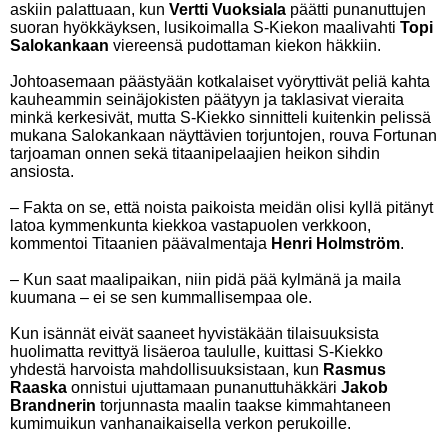
askiin palattuaan, kun
Vertti Vuoksiala
päätti punanuttujen
suoran hyökkäyksen, lusikoimalla S-Kiekon maalivahti
Topi
Salokankaan
viereensä pudottaman kiekon häkkiin.
Johtoasemaan päästyään kotkalaiset vyöryttivät peliä kahta
kauheammin seinäjokisten päätyyn ja taklasivat vieraita
minkä kerkesivät, mutta S-Kiekko sinnitteli kuitenkin pelissä
mukana Salokankaan näyttävien torjuntojen, rouva Fortunan
tarjoaman onnen sekä titaanipelaajien heikon sihdin
ansiosta.
– Fakta on se, että noista paikoista meidän olisi kyllä pitänyt
latoa kymmenkunta kiekkoa vastapuolen verkkoon,
kommentoi Titaanien päävalmentaja
Henri Holmström
.
– Kun saat maalipaikan, niin pidä pää kylmänä ja maila
kuumana – ei se sen kummallisempaa ole.
Kun isännät eivät saaneet hyvistäkään tilaisuuksista
huolimatta revittyä lisäeroa taululle, kuittasi S-Kiekko
yhdestä harvoista mahdollisuuksistaan, kun
Rasmus
Raaska
onnistui ujuttamaan punanuttuhäkkäri
Jakob
Brandnerin
torjunnasta maalin taakse kimmahtaneen
kumimuikun vanhanaikaisella verkon perukoille.