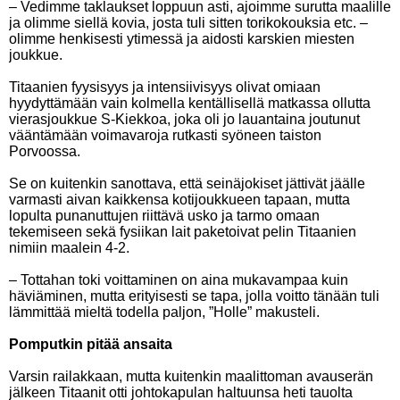
– Vedimme taklaukset loppuun asti, ajoimme surutta maalille
ja olimme siellä kovia, josta tuli sitten torikokouksia etc. –
olimme henkisesti ytimessä ja aidosti karskien miesten
joukkue.
Titaanien fyysisyys ja intensiivisyys olivat omiaan
hyydyttämään vain kolmella kentällisellä matkassa ollutta
vierasjoukkue S-Kiekkoa, joka oli jo lauantaina joutunut
vääntämään voimavaroja rutkasti syöneen taiston
Porvoossa.
Se on kuitenkin sanottava, että seinäjokiset jättivät jäälle
varmasti aivan kaikkensa kotijoukkueen tapaan, mutta
lopulta punanuttujen riittävä usko ja tarmo omaan
tekemiseen sekä fysiikan lait paketoivat pelin Titaanien
nimiin maalein 4-2.
– Tottahan toki voittaminen on aina mukavampaa kuin
häviäminen, mutta erityisesti se tapa, jolla voitto tänään tuli
lämmittää mieltä todella paljon, ”Holle” makusteli.
Pomputkin pitää ansaita
Varsin railakkaan, mutta kuitenkin maalittoman avauserän
jälkeen Titaanit otti johtokapulan haltuunsa heti tauolta