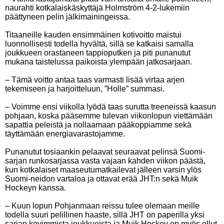
naurahti kotkalaiskäskyttäjä Holmström 4-2-lukemiin
päättyneen pelin jälkimainingeissa.
Titaaneille kauden ensimmäinen kotivoitto maistui
luonnollisesti todella hyvältä, sillä se katkaisi samalla
joukkueen orastaneen tappioputken ja piti punanutut
mukana taistelussa paikoista ylempään jatkosarjaan.
– Tämä voitto antaa taas varmasti lisää virtaa arjen
tekemiseen ja harjoitteluun, ”Holle” summasi.
– Voimme ensi viikolla lyödä taas surutta treeneissä kaasun
pohjaan, koska pääsemme tulevan viikonlopun viettämään
sapattia peleistä ja nollaamaan pääkoppiamme sekä
täyttämään energiavarastojamme.
Punanutut tosiaankin pelaavat seuraavat pelinsä Suomi-
sarjan runkosarjassa vasta vajaan kahden viikon päästä,
kun kotkalaiset maaseutumatkailevat jälleen varsin ylös
Suomi-neidon vartaloa ja ottavat erää JHT:n sekä Muik
Hockeyn kanssa.
– Kuun lopun Pohjanmaan reissu tulee olemaan meille
todella suuri pelillinen haaste, sillä JHT on paperilla yksi
sarjan kovimmista joukkueista ja Muik Hockey on myös ollut