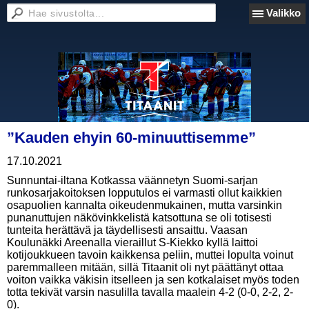
Valikko
”Kauden ehyin 60-minuuttisemme”
17.10.2021
Sunnuntai-iltana Kotkassa väännetyn Suomi-sarjan
runkosarjakoitoksen lopputulos ei varmasti ollut kaikkien
osapuolien kannalta oikeudenmukainen, mutta varsinkin
punanuttujen näkövinkkelistä katsottuna se oli totisesti
tunteita herättävä ja täydellisesti ansaittu. Vaasan
Koulunäkki Areenalla vieraillut S-Kiekko kyllä laittoi
kotijoukkueen tavoin kaikkensa peliin, muttei lopulta voinut
paremmalleen mitään, sillä Titaanit oli nyt päättänyt ottaa
voiton vaikka väkisin itselleen ja sen kotkalaiset myös toden
totta tekivät varsin nasulilla tavalla maalein 4-2 (0-0, 2-2, 2-
0).