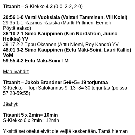
Titaanit
– S-Kiekko
4-2
(0-0, 2-2, 2-0)
20:56 1-0 Vertti Vuoksiala (Valtteri Tamminen, Vili Kolsi)
29:35 1-1 Rasmus Raaska (Martti Prittinen, Eemeli
Pöytälaakso)
38:10 2-1 Simo Kauppinen (Kim Nordström, Juuso
Hoikka) YV
39:17 2-2 Eppu Oksanen (Arttu Niemi, Roy Kanda) YV
48:01 3-2 Simo Kauppinen (Eetu Mäki-Soini, Lauri Kallio)
VoM
59:55 4-2 Eetu Mäki-Soini TM
Maalivahdit:
Titaanit – Jakob Brandner 5+9+5= 19 torjuntaa
S-Kiekko – Topi Salokannas 9+13+8= 30 torjuntaa (poissa
57:28-59:55)
Jäähyt:
Titaanit 5 x 2min= 10min
S-Kiekko 6 x 2min= 12min
Yksittäiset ottelut eivät ole veljiä keskenään. Tämä hieman