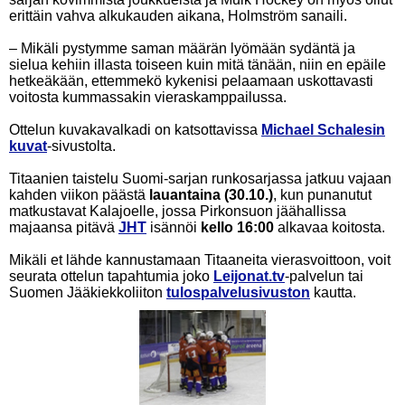
erittäin vahva alkukauden aikana, Holmström sanaili.
– Mikäli pystymme saman määrän lyömään sydäntä ja
sielua kehiin illasta toiseen kuin mitä tänään, niin en epäile
hetkeäkään, ettemmekö kykenisi pelaamaan uskottavasti
voitosta kummassakin vieraskamppailussa.
Ottelun kuvakavalkadi on katsottavissa
Michael Schalesin
kuvat
-sivustolta.
Titaanien taistelu Suomi-sarjan runkosarjassa jatkuu vajaan
kahden viikon päästä
lauantaina (30.10.)
, kun punanutut
matkustavat Kalajoelle, jossa Pirkonsuon jäähallissa
majaansa pitävä
JHT
isännöi
kello 16:00
alkavaa koitosta.
Mikäli et lähde kannustamaan Titaaneita vierasvoittoon, voit
seurata ottelun tapahtumia joko
Leijonat.tv
-palvelun tai
Suomen Jääkiekkoliiton
tulospalvelusivuston
kautta.