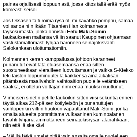
painaa orjallisesti loppuun asti, jossa kiitos tällä erää myös
komeasti seisoi.
Jos Oksasen taituroima rysä oli mukavahko pomppu, samaa
voi sanoa niin ikään Titaanien illan kolmannesta
täysosumasta, jonka onnistui
Eetu Mäki-Soinin
laukaukseen mailansa väliin saanut Kauppinen ohjaamaan
vastustamattomasti tyhjää haroneen seinäjokisvahti
Salokankaan ulottumattomiin.
Kolmannen kerran kamppailussa johtoon karanneet
punanutut eivät tätä etuasemaansa enää sitten
suostuneetkaan vierailleen luovuttamaan ja vaikka S-Kiekko
teki taiston loppuminuuteilla kaikkensa aina aikalisän
pitämisestä maalivahdin vaihtoaition puolelle vetämiseen
saakka, ei ottelun voittajan nimi enää muuksi muuttunut.
Viimeisen sinetin pelille laukoikin sitten viisi sekuntia ennen
täyttä aikaa 212-päisen kotiyleisön ja punanuttujen
vaihtopenkin villiin huutoon vapauttanut Mäki-Soini, jonka
omalta alueelta pommittama vulkaaninen kuminpalanen
lävähti tyhjänä ammottaneen seinäjokisrysän alanahkaan,
niin että läiske kävi.
– Välillä lätkäjumalat pitää vain ansaita omalle puolelleen,