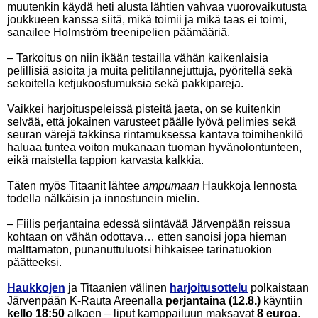
muutenkin käydä heti alusta lähtien vahvaa vuorovaikutusta
joukkueen kanssa siitä, mikä toimii ja mikä taas ei toimi,
sanailee Holmström treenipelien päämääriä.
– Tarkoitus on niin ikään testailla vähän kaikenlaisia
pelillisiä asioita ja muita pelitilannejuttuja, pyöritellä sekä
sekoitella ketjukoostumuksia sekä pakkipareja.
Vaikkei harjoituspeleissä pisteitä jaeta, on se kuitenkin
selvää, että jokainen varusteet päälle lyövä pelimies sekä
seuran värejä takkinsa rintamuksessa kantava toimihenkilö
haluaa tuntea voiton mukanaan tuoman hyvänolontunteen,
eikä maistella tappion karvasta kalkkia.
Täten myös Titaanit lähtee
ampumaan
Haukkoja lennosta
todella nälkäisin ja innostunein mielin.
– Fiilis perjantaina edessä siintävää Järvenpään reissua
kohtaan on vähän odottava… etten sanoisi jopa hieman
malttamaton, punanuttuluotsi hihkaisee tarinatuokion
päätteeksi.
Haukkojen
ja Titaanien välinen
harjoitusottelu
polkaistaan
Järvenpään K-Rauta Areenalla
perjantaina (12.8.)
käyntiin
kello 18:50
alkaen – liput kamppailuun maksavat
8 euroa
.