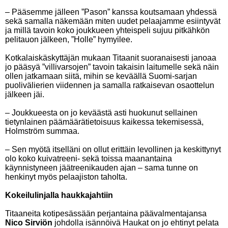
– Pääsemme jälleen ”Pason” kanssa koutsamaan yhdessä
sekä samalla näkemään miten uudet pelaajamme esiintyvät
ja millä tavoin koko joukkueen yhteispeli sujuu pitkähkön
pelitauon jälkeen, ”Holle” hymyilee.
Kotkalaiskäskyttäjän mukaan Titaanit suoranaisesti janoaa
jo pääsyä ”villivarsojen” tavoin takaisin laitumelle sekä näin
ollen jatkamaan siitä, mihin se keväällä Suomi-sarjan
puolivälierien viidennen ja samalla ratkaisevan osaottelun
jälkeen jäi.
– Joukkueesta on jo keväästä asti huokunut sellainen
tietynlainen päämäärätietoisuus kaikessa tekemisessä,
Holmström summaa.
– Sen myötä itselläni on ollut erittäin levollinen ja keskittynyt
olo koko kuivatreeni- sekä toissa maanantaina
käynnistyneen jäätreenikauden ajan – sama tunne on
henkinyt myös pelaajiston taholta.
Kokeilulinjalla haukkajahtiin
Titaaneita kotipesässään perjantaina päävalmentajansa
Nico Sirviön
johdolla isännöivä Haukat on jo ehtinyt pelata