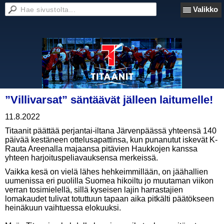
Valikko
”Villivarsat” säntäävät jälleen laitumelle!
11.8.2022
Titaanit päättää perjantai-iltana Järvenpäässä yhteensä 140
päivää kestäneen ottelusapattinsa, kun punanutut iskevät K-
Rauta Areenalla majaansa pitävien Haukkojen kanssa
yhteen harjoituspeliavauksensa merkeissä.
Vaikka kesä on vielä lähes hehkeimmillään, on jäähallien
uumenissa eri puolilla Suomea hikoiltu jo muutaman viikon
verran tosimielellä, sillä kyseisen lajin harrastajien
lomakaudet tulivat totuttuun tapaan aika pitkälti päätökseen
heinäkuun vaihtuessa elokuuksi.