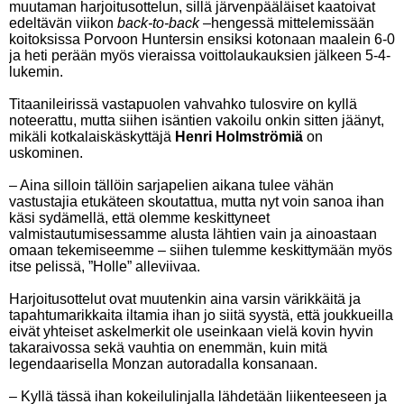
muutaman harjoitusottelun, sillä järvenpääläiset kaatoivat
edeltävän viikon
back-to-back
–hengessä mittelemissään
koitoksissa Porvoon Huntersin ensiksi kotonaan maalein 6-0
ja heti perään myös vieraissa voittolaukauksien jälkeen 5-4-
lukemin.
Titaanileirissä vastapuolen vahvahko tulosvire on kyllä
noteerattu, mutta siihen isäntien vakoilu onkin sitten jäänyt,
mikäli kotkalaiskäskyttäjä
Henri Holmströmiä
on
uskominen.
– Aina silloin tällöin sarjapelien aikana tulee vähän
vastustajia etukäteen skoutattua, mutta nyt voin sanoa ihan
käsi sydämellä, että olemme keskittyneet
valmistautumisessamme alusta lähtien vain ja ainoastaan
omaan tekemiseemme – siihen tulemme keskittymään myös
itse pelissä, ”Holle” alleviivaa.
Harjoitusottelut ovat muutenkin aina varsin värikkäitä ja
tapahtumarikkaita iltamia ihan jo siitä syystä, että joukkueilla
eivät yhteiset askelmerkit ole useinkaan vielä kovin hyvin
takaraivossa sekä vauhtia on enemmän, kuin mitä
legendaarisella Monzan autoradalla konsanaan.
– Kyllä tässä ihan kokeilulinjalla lähdetään liikenteeseen ja