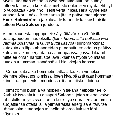
Myös Titaanien kohdalla kyseinen aikataulu on pitänyt
jälleen kutinsa ja kotkalaismiehistö onkin sen myötä ehtinyt
jo vuodattaa kuvainnollisesti verta, hikeä sekä kyyneleitä
Vaasan Koulunäkki Areenansa jäälle päävalmentajansa
Henri Holmströmin
ja kuluvalle kaudelle kakkosluotsiksi
tulleen
Pasi Salosen
johdolla.
Viime kaudesta loppupeleissä yllättävänkin vähäisillä
pelaajapuolen muutoksilla
(toim. huom. tällä hetkellä viisi
varmaa poistujaa ja kuusi uutta kasvoa)
siirtomarkkinat
kutakuinkin läpi kahlanneiden punanuttujen odotus päättyy
kuluvan viikon perjantaina Järvenpäässä, jossa Titaanit
mittelee oman harjoituspeliavauksensa myötä voimiaan
tuttakin tutumman isäntänsä eli Haukkojen kanssa.
– Onhan siitä aika hemmetin pitkä aika, kun viimeksi
olemme olleet tositoimissa, joten kiva päästä taas hommaan
kiinni ihan pelienkin muodossa, titaanipiiskuri toteaa.
Holmströmin puuhia vaihtopenkin takana helpottanee jo
Karhu-Kissoista tuttu aisapari Salonen, joten miehet voivat
lähestulkoon yksissä tuumin keskittyä seurailemaan omien
suojattiensa otteita, sillä ylimääräistä energiaa ei tarvitse
uhrata toimintatapojen tai pelinjohtoroolituksen läpi
käymiseen.