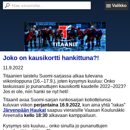
Valikko
Joko on kausikortti hankittuna?!
11.9.2022
Titaanien taistelu Suomi-sarjassa alkaa tulevana
viikonloppuna (16.–17.9.), joten kysymys kuuluu: Onko
taskussasi jo punanuttujen kausikortti kaudelle 2022–2023?
Jos ei ole, niin hanki se nyt heti!
Titaanit
avaa Suomi-sarjan runkosarjan kotiottelunsa
kuluvan viikon
perjantaina 16.9.2022
, kun aina yhtä ”rakas”
Järvenpään Haukat
saapuu vieraisille Vaasan Koulunäkki
Areenalla
kello 18:30
alkavaan kamppailuun.
Kysymys siis kuuluu... onko sinulla jo punanuttujen