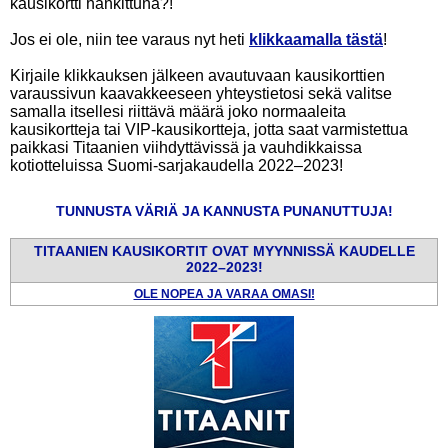
kausikortti hankittuna?!
Jos ei ole, niin tee varaus nyt heti
klikkaamalla tästä
!
Kirjaile klikkauksen jälkeen avautuvaan kausikorttien
varaussivun kaavakkeeseen yhteystietosi sekä valitse
samalla itsellesi riittävä määrä joko normaaleita
kausikortteja tai VIP-kausikortteja, jotta saat varmistettua
paikkasi Titaanien viihdyttävissä ja vauhdikkaissa
kotiotteluissa Suomi-sarjakaudella 2022–2023!
TUNNUSTA VÄRIÄ JA KANNUSTA PUNANUTTUJA!
TITAANIEN KAUSIKORTIT OVAT MYYNNISSÄ KAUDELLE
2022–2023!
OLE NOPEA JA VARAA OMASI!