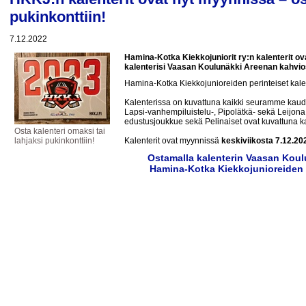
pukinkonttiin!
7.12.2022
Hamina-Kotka Kiekkojuniorit ry:n kalenterit ova
kalenterisi Vaasan Koulunäkki Areenan kahvios
Hamina-Kotka Kiekkojunioreiden perinteiset kalen
Kalenterissa on kuvattuna kaikki seuramme kau
Lapsi-vanhempiluistelu-, Pipolätkä- sekä Leijona
edustusjoukkue sekä Pelinaiset ovat kuvattuna ka
Osta kalenteri omaksi tai
lahjaksi pukinkonttiin!
Kalenterit ovat myynnissä
keskiviikosta 7.12.20
Ostamalla kalenterin Vaasan Koul
Hamina-Kotka Kiekkojunioreiden 