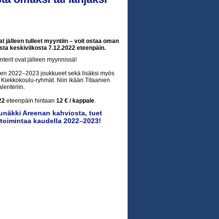
t jälleen tulleet myyntiin – voit ostaa oman
ta keskiviikosta 7.12.2022 eteenpäin.
terit ovat jälleen myynnissä!
den 2022–2023 joukkueet sekä lisäksi myös
 Kiekkokoulu-ryhmät. Niin ikään Titaanien
lenteriin.
22
eteenpäin hintaan
12 € / kappale
.
unäkki Areenan kahviosta, tuet
toimintaa kaudella 2022–2023!