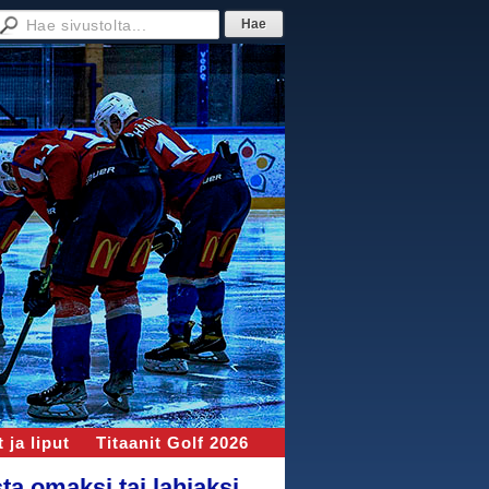
 ja liput
Titaanit Golf 2026
ta omaksi tai lahjaksi