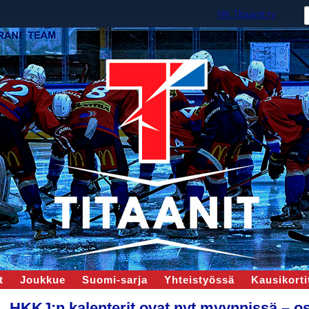
HK Titaanit ry
t
Joukkue
Suomi-sarja
Yhteistyössä
Kausikortit
HKKJ:n kalenterit ovat nyt myynnissä – os