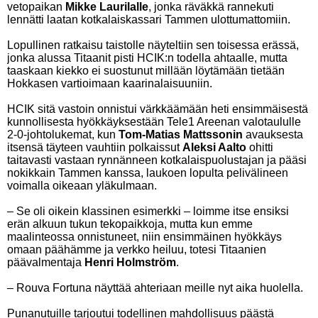
vetopaikan
Mikke Laurilalle
, jonka räväkkä rannekuti
lennätti laatan kotkalaiskassari Tammen ulottumattomiin.
Lopullinen ratkaisu taistolle näyteltiin sen toisessa erässä,
jonka alussa Titaanit pisti HCIK:n todella ahtaalle, mutta
taaskaan kiekko ei suostunut millään löytämään tietään
Hokkasen vartioimaan kaarinalaisuuniin.
HCIK sitä vastoin onnistui värkkäämään heti ensimmäisestä
kunnollisesta hyökkäyksestään Tele1 Areenan valotaululle
2-0-johtolukemat, kun
Tom-Matias Mattssonin
avauksesta
itsensä täyteen vauhtiin polkaissut
Aleksi Aalto
ohitti
taitavasti vastaan rynnänneen kotkalaispuolustajan ja pääsi
nokikkain Tammen kanssa, laukoen lopulta pelivälineen
voimalla oikeaan yläkulmaan.
– Se oli oikein klassinen esimerkki – loimme itse ensiksi
erän alkuun tukun tekopaikkoja, mutta kun emme
maalinteossa onnistuneet, niin ensimmäinen hyökkäys
omaan päähämme ja verkko heiluu, totesi Titaanien
päävalmentaja
Henri Holmström
.
– Rouva Fortuna näyttää ahteriaan meille nyt aika huolella.
Punanutuille tarjoutui todellinen mahdollisuus päästä