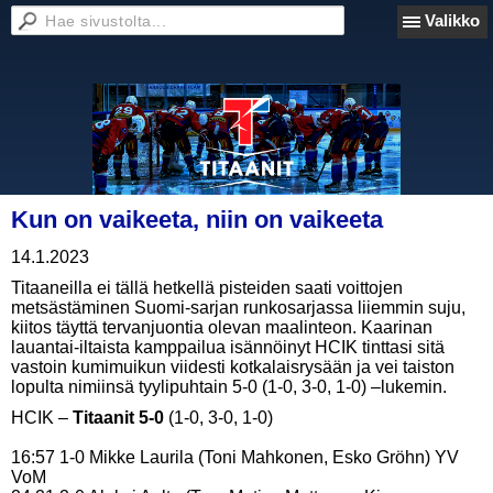
Valikko
Kun on vaikeeta, niin on vaikeeta
14.1.2023
Titaaneilla ei tällä hetkellä pisteiden saati voittojen
metsästäminen Suomi-sarjan runkosarjassa liiemmin suju,
kiitos täyttä tervanjuontia olevan maalinteon. Kaarinan
lauantai-iltaista kamppailua isännöinyt HCIK tinttasi sitä
vastoin kumimuikun viidesti kotkalaisrysään ja vei taiston
lopulta nimiinsä tyylipuhtain 5-0 (1-0, 3-0, 1-0) –lukemin.
HCIK –
Titaanit 5-0
(1-0, 3-0, 1-0)
16:57 1-0 Mikke Laurila (Toni Mahkonen, Esko Gröhn) YV
VoM