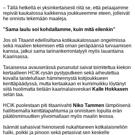
– Tällä hetkellä ei yksinkertaisesti riitä se, että pelaajamme
repivät kaukalossa kaikkensa joukkueemme eteen, jolleivät
he onnistu tekemään maaleja.
”Sama laulu soi kohdallamme, kuin mitä eilenkin”
Jos oli Titaanit edellisiltana kotikaukalossaan ongelmissa
sekä maalien tekemisen että oman peräpäänsä turvaamisen
kanssa, jatkui sama tarinankerrontatyyli myös lauantaina
Kaarinassa.
Tasaisessa avauserässä punanutut saivat toimitettua kiekon
kertaalleen HCIK-rysän pystyputkeen sekä aiheutettua
kovalla taistelullaan hämmennystä kotijoukkueen
kenttäpäädyssä, mutta kertaakaan ei kumimuikku löytänyt
siitä huolimatta tietään kaarinalaisveskari
Kalle Hokkasen
selän taa.
HCIK puolestaan piti titaanivahti
Niko Tammen
lämpöisenä
hallitsemalla kenttätapahtumia ja onnistuen lopulta erän
päätösminuuttien ylivoimallaan myös maalin teossa.
Isännät sahasivat hienoisesti nukahtaneen kotkalaisneliön
halki, poikki ja pinoon sekä petasivat sen keskelle