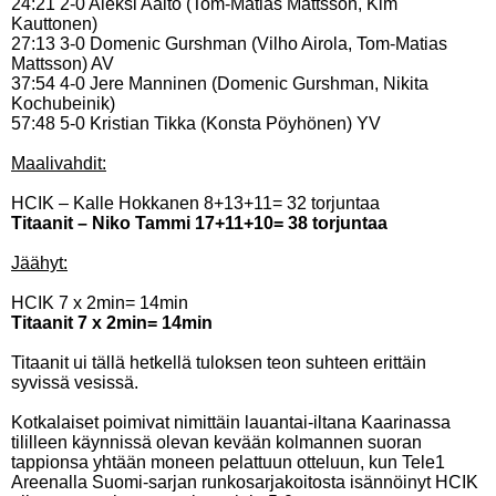
24:21 2-0 Aleksi Aalto (Tom-Matias Mattsson, Kim
Kauttonen)
27:13 3-0 Domenic Gurshman (Vilho Airola, Tom-Matias
Mattsson) AV
37:54 4-0 Jere Manninen (Domenic Gurshman, Nikita
Kochubeinik)
57:48 5-0 Kristian Tikka (Konsta Pöyhönen) YV
Maalivahdit:
HCIK – Kalle Hokkanen 8+13+11= 32 torjuntaa
Titaanit – Niko Tammi 17+11+10= 38 torjuntaa
Jäähyt:
HCIK 7 x 2min= 14min
Titaanit 7 x 2min= 14min
Titaanit ui tällä hetkellä tuloksen teon suhteen erittäin
syvissä vesissä.
Kotkalaiset poimivat nimittäin lauantai-iltana Kaarinassa
tililleen käynnissä olevan kevään kolmannen suoran
tappionsa yhtään moneen pelattuun otteluun, kun Tele1
Areenalla Suomi-sarjan runkosarjakoitosta isännöinyt HCIK