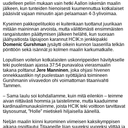
uudelleen peliin mukaan vain hetki Aallon iskemän maalin
jälkeen, kun tunteiden hienoisesti kuumennuttua kotkalaiset
pääsivät vajaan minuutin ajan pelaamaan 4-3-ylivoimaa.
Kyseinen pakkopelituokio ei kuitenkaan tuottanut juurikaan
mitään maininnan arvoista, mutta välittömästi ensimmäisten
rangaistusten päättymisen jälkeen helähti, kun suoraan
jäähyaitiosta läpiajoon karannut HCIK:n jenkkipakki
Domenic Gurshman
jysäytti oikein kunnon laaserilla telkän
pönttöön sekä isännät jo kolmen maalin karkumatkalle.
Lopullisen voitelun kotkalaisten uskonrippeiden hävitykselle
teki puolestaan ajassa 37:54 punavaloa vierasmaalin
takana polttanut
Jere Manninen
, joka ohjasi hivenen
onnekkaastikin nyt puolestaan syöttäjänä toimineen
Gurshmanin viivavedon ohi voimattoman titaanivahti
Tammen.
– Sama laulu soi kohdallamme, kuin mitä eilenkin – teimme
aivan riittävästi hommia ja taistelimme, mutta kaaduimme
kardinaalimunauksiimme, joista HCIK teki voittoon tarvittavat
täysosumat, ”Holle” mietiskeli hiljaisella äänellä.
Neljän maalin kiinni kurominen viimeisen kaksikymppisen
aikana osoittautui Titaaneille liian suureksi vuoreksi ylittää ja