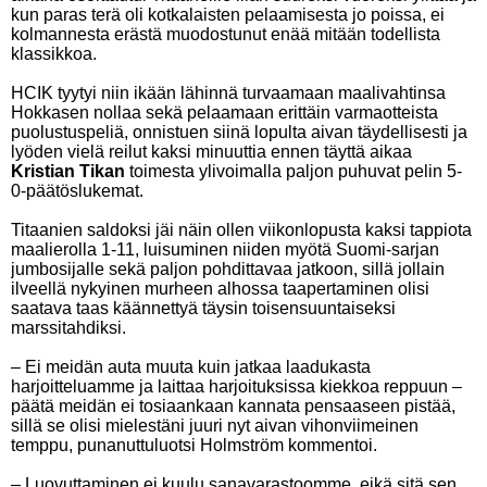
kun paras terä oli kotkalaisten pelaamisesta jo poissa, ei
kolmannesta erästä muodostunut enää mitään todellista
klassikkoa.
HCIK tyytyi niin ikään lähinnä turvaamaan maalivahtinsa
Hokkasen nollaa sekä pelaamaan erittäin varmaotteista
puolustuspeliä, onnistuen siinä lopulta aivan täydellisesti ja
lyöden vielä reilut kaksi minuuttia ennen täyttä aikaa
Kristian Tikan
toimesta ylivoimalla paljon puhuvat pelin 5-
0-päätöslukemat.
Titaanien saldoksi jäi näin ollen viikonlopusta kaksi tappiota
maalierolla 1-11, luisuminen niiden myötä Suomi-sarjan
jumbosijalle sekä paljon pohdittavaa jatkoon, sillä jollain
ilveellä nykyinen murheen alhossa taapertaminen olisi
saatava taas käännettyä täysin toisensuuntaiseksi
marssitahdiksi.
– Ei meidän auta muuta kuin jatkaa laadukasta
harjoitteluamme ja laittaa harjoituksissa kiekkoa reppuun –
päätä meidän ei tosiaankaan kannata pensaaseen pistää,
sillä se olisi mielestäni juuri nyt aivan vihonviimeinen
temppu, punanuttuluotsi Holmström kommentoi.
– Luovuttaminen ei kuulu sanavarastoomme, eikä sitä sen