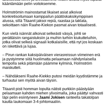
kääntämään pelin voitoksemme.
Holmströmin mainostamat likaiset asiat alkoivat
konkretisoitumaan kamppailun päätöskaksikymppisen
alussa, sillä Titaanit jaksoi repiä, raastaa ja taklata,
sekoittaen näin Raahe-Kiekon pasmat aivan totaalisesti.
Kun vielä isännät alkoivat selkeästi väsyä, johti se
perättäisiin rangaistuksiin ja muihin turhiin kiukutteluihin,
jotka olivat selkeä signaali kotkalaisille, että nyt jos koskaan
on iskettävä ja lujaa.
– Pirun rankan kaksipäiväisen vierasreissun viimeinen erä
ja pystyimme siitä huolimatta pelaamaan nähdynlaisella
tempolla sekä pitämään päämme kylminä, Holmström
maiskutteli.
– Nähdäkseni Raahe-Kiekko putosi meidän kyydistämme ja
turhautui sen myötä aivan täysin.
Titaanit pisti homman lopulta nätisti purkkiin päästyään
pelaamaan kahden miehen ylivoimalla, joka päättyi vahvasti
läpi pelin esiintyneen
Jaami Jokisen
ranteella takatolpan
kautta laukomaan 3-4-johtomaaliin.