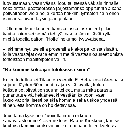
luovuttamaan, vaan väänsi lopulta itsensä väkisin rinnalle
sekä tinttasi päätöserässä järjestämänsä oppitunnin aikana
pelivälineen vielä neljä kertaa häkkiin, tyrmäten näin ollen
isäntänsä aivan täysin jään pintaan.
– Olemme tehokkuuden kanssa tässä tuskailleet pitkin
kautta, joten seitsemän tehtyä maalia lämmittävät kyllä
mieltä todella paljon, ”Holle” hekumoi tyytyväisenä.
– Iskimme nyt itse sillä prosentilla kiekot paikoista sisään,
jolla vastustajat ovat aiemmin meitä vastaan osuneet omista
tonteistaan maalitolppien väliin.
”Roikuimme kokoajan tuloksessa kiinni”
Kuten todettua, ei Titaanien vierailu E. Helaakoski Areenalla
sujunut täyden 60 minuutin ajan sillä tavalla, kuten
kotkalaiset olivat sen suunnitelleet, mutta mikä parasta
punanutut eivät heittäneet kirvestään kaivoon, vaan
jaksoivat orjallisesti paiskia hommia sekä uskoa yhdessä
siihen, että homma on hoidettavissa.
Juuri tämä kyseinen ”luovuttaminen ei kuulu
sanavarastoomme”-asenne tepsi Raahe-Kiekkoon, kun se
kuuluisa lämmin veitsi voihin, sillä punanuttujen kyetessä