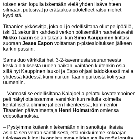
toisen erän lopulla iskemään vielä yhden lisävaihteen
silmään, putosivat jo erätaukoa odotelleet ratsumiehet
kyydistä.
Titaanien ykkösvitja, joka oli jo edellisiltana ollut pelipäällä,
iski 11 sekuntiin kahdesti verkon pölisemään raahelaisvahti
Mikko Ta
arin
selän takana, kun
Simo Kauppinen
tinttasi
suoraan
Jesse Espon
voittaman p-pistealoituksen jälkeen
karkin pussiin.
Sama duo värkkäsi heti 3-2-kavennusta seuranneesta
keskialoituksesta uuden paikan, vaihtaen kuitenkin osia,
sillä nyt Kauppinen laukoi ja Espo ohjasi taidokkaasti maila
yhdessä kädessä kumimuikun Taarin puikoista kotirysän
uumeniin.
– Varmasti se edellisiltana Kalajoella pelattu kovatempoinen
peli näkyi otteissamme, varsinkin kun reilulla kolmella
kentällisellä olimme jälleen liikenteessä, kommentoi
Titaanien päävalmentaja
Henri Holmström
omiensa
edesottamuksia.
– Pystyimme kuitenkin tekemään niin sanottuja likaisia
asioita sen verran säntillisesti, että roikkuimme kokoajan
tuloksessa kiinni ja onnistuimme niiden avulla myös lopulta