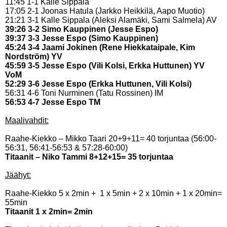
11:45 1-1 Kalle Sippala
17:05 2-1 Joonas Hatula (Jarkko Heikkilä, Aapo Muotio)
21:21 3-1 Kalle Sippala (Aleksi Alamäki, Sami Salmela) AV
39:26 3-2 Simo Kauppinen (Jesse Espo)
39:37 3-3 Jesse Espo (Simo Kauppinen)
45:24 3-4 Jaami Jokinen (Rene Hiekkataipale, Kim
Nordström) YV
45:59 3-5 Jesse Espo (Vili Kolsi, Erkka Huttunen) YV
VoM
52:29 3-6 Jesse Espo (Erkka Huttunen, Vili Kolsi)
56:31 4-6 Toni Nurminen (Tatu Rossinen) IM
56:53 4-7 Jesse Espo TM
Maalivahdit:
Raahe-Kiekko – Mikko Taari 20+9+11= 40 torjuntaa (56:00-
56:31, 56:41-56:53 & 57:28-60:00)
Titaanit – Niko Tammi 8+12+15= 35 torjuntaa
Jäähyt:
Raahe-Kiekko 5 x 2min + 1 x 5min + 2 x 10min + 1 x 20min=
55min
Titaanit 1 x 2min= 2min