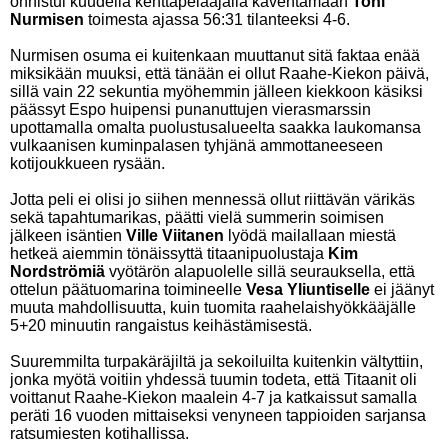
onnistui kuudella kenttäpelaajalla kaventamaan
Toni
Nurmisen
toimesta ajassa 56:31 tilanteeksi 4-6.
Nurmisen osuma ei kuitenkaan muuttanut sitä faktaa enää
miksikään muuksi, että tänään ei ollut Raahe-Kiekon päivä,
sillä vain 22 sekuntia myöhemmin jälleen kiekkoon käsiksi
päässyt Espo huipensi punanuttujen vierasmarssin
upottamalla omalta puolustusalueelta saakka laukomansa
vulkaanisen kuminpalasen tyhjänä ammottaneeseen
kotijoukkueen rysään.
Jotta peli ei olisi jo siihen mennessä ollut riittävän värikäs
sekä tapahtumarikas, päätti vielä summerin soimisen
jälkeen isäntien
Ville Viitanen
lyödä mailallaan miestä
hetkeä aiemmin tönäissyttä titaanipuolustaja
Kim
Nordströmiä
vyötärön alapuolelle sillä seurauksella, että
ottelun päätuomarina toimineelle
Vesa Yliuntiselle
ei jäänyt
muuta mahdollisuutta, kuin tuomita raahelaishyökkääjälle
5+20 minuutin rangaistus keihästämisestä.
Suuremmilta turpakäräjiltä ja sekoiluilta kuitenkin vältyttiin,
jonka myötä voitiin yhdessä tuumin todeta, että Titaanit oli
voittanut Raahe-Kiekon maalein 4-7 ja katkaissut samalla
peräti 16 vuoden mittaiseksi venyneen tappioiden sarjansa
ratsumiesten kotihallissa.