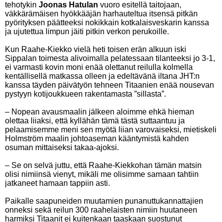
tehotykin
Joonas Hatulan
vuoro esitellä taitojaan,
väkkärämäisen hyökkääjän harhauteltua itsensä pitkän
pyörityksen päätteeksi nokikkain kotkalaisveskarin kanssa
ja ujutettua limpun jäiti pitkin verkon perukoille.
Kun Raahe-Kiekko vielä heti toisen erän alkuun iski
Sippalan toimesta alivoimalla pelatessaan tilanteeksi jo 3-1,
ei varmasti kovin moni enää olettanut reilulla kolmella
kentällisellä matkassa olleen ja edeltävänä iltana JHT:n
kanssa täyden päivätyön tehneen Titaanien enää nousevan
pystyyn kotijoukkueen rakentamasta ”sillasta”.
– Nopean avausmaalin jälkeen aloimme ehkä hieman
olettaa liiaksi, että kyllähän tämä tästä suttaantuu ja
pelaamisemme meni sen myötä liian varovaiseksi, mietiskeli
Holmström maalin johtoaseman kääntymistä kahden
osuman mittaiseksi takaa-ajoksi.
– Se on selvä juttu, että Raahe-Kiekkohan tämän matsin
olisi nimiinsä vienyt, mikäli me olisimme samaan tahtiin
jatkaneet hamaan tappiin asti.
Paikalle saapuneiden muutamien punanuttukannattajien
onneksi sekä reilun 300 raahelaisten nimiin huutaneen
harmiksi Titaanit ei kuitenkaan taaskaan suostunut