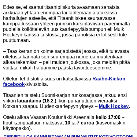
Edes se, ei saanut titaanipiiskuria avaamaan sanaista
arkkuaan yhtään enempää tai lähtemään ajatuksissa
harhailujen asteelle, että Titaanit iskee seuraavassa
kamppailussaan yhteen juurikin karsintaviivan paremmalla
puolella köllöttelevän uusikaarlepyyläispumpun eli Muik
Hockeyn kanssa taistossa, jossa panoksia ei totisesti tule
puuttumaan.
– Taas kerran on kolme sarjapistettä jaossa, eikä tulevasta
ottelusta kannata sen suurempaa numeroa muutenkaan
alkaa tekemään – peli muiden joukossa, joka meidän pitää
voittaa, mikäli haluamme päästä tavoitteeseemme.
Ottelun lehdistötilaisuus on katsottavissa
Raahe-Kiekon
facebook
-sivustolta.
Titaanien taistelu Suomi-sarjan runkosarjassa jatkuu ensi
viikon
lauantaina (18.2.)
, kun punanuttujen vieraaksi
Kotkaan saapuu Uudenkaarlepyyn ylpeys –
Muik Hockey
.
Ottelu alkaa Vaasan Koulunäkki Areenalla
kello 17:00
–
liput kamppailuun maksavat
10
ja
7 euroa
(kasvomaskin
käyttöpakko).
TERVETULOA KANNUSTAMAAN PUNANUTUT KOTIVOITTOON!