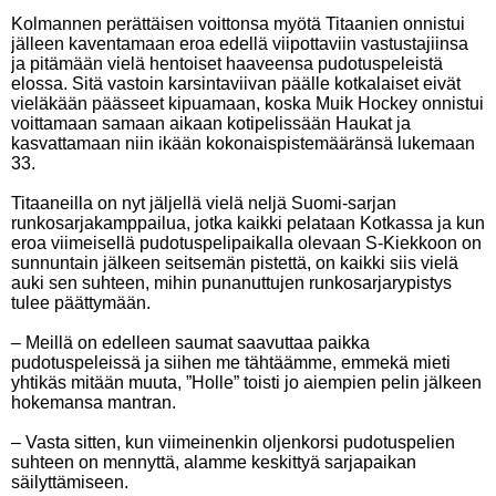
Kolmannen perättäisen voittonsa myötä Titaanien onnistui
jälleen kaventamaan eroa edellä viipottaviin vastustajiinsa
ja pitämään vielä hentoiset haaveensa pudotuspeleistä
elossa. Sitä vastoin karsintaviivan päälle kotkalaiset eivät
vieläkään päässeet kipuamaan, koska Muik Hockey onnistui
voittamaan samaan aikaan kotipelissään Haukat ja
kasvattamaan niin ikään kokonaispistemääränsä lukemaan
33.
Titaaneilla on nyt jäljellä vielä neljä Suomi-sarjan
runkosarjakamppailua, jotka kaikki pelataan Kotkassa ja kun
eroa viimeisellä pudotuspelipaikalla olevaan S-Kiekkoon on
sunnuntain jälkeen seitsemän pistettä, on kaikki siis vielä
auki sen suhteen, mihin punanuttujen runkosarjarypistys
tulee päättymään.
– Meillä on edelleen saumat saavuttaa paikka
pudotuspeleissä ja siihen me tähtäämme, emmekä mieti
yhtikäs mitään muuta, ”Holle” toisti jo aiempien pelin jälkeen
hokemansa mantran.
– Vasta sitten, kun viimeinenkin oljenkorsi pudotuspelien
suhteen on mennyttä, alamme keskittyä sarjapaikan
säilyttämiseen.