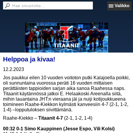
Valikko
Helppoa ja kivaa!
12.2.2023
Jos paukkui eilen 10 vuoden voitoton putki Kalajoella poikki,
oli sunnuntaina vuorossa peräti 16 vuoden mittaisen
perättäisten tappioiden sarjan aika sanoa Raahessa naps.
Titaanit käytännössä jatkoi E. Helaakoski Areenalla siitä,
mihin lauantaina JHT:n vieraana jäi ja nuiji kotijoukkueena
toimineen Raahe-Kiekkon kylmästi kanveesiin 4-7 (2-1, 1-2,
1-4) –lopputuloksen siivittämänä.
Raahe-Kiekko –
Titaanit 4-7
(2-1, 1-2, 1-4)
00:32 0-1 Simo Kauppinen (Jesse Espo, Vili Kolsi)