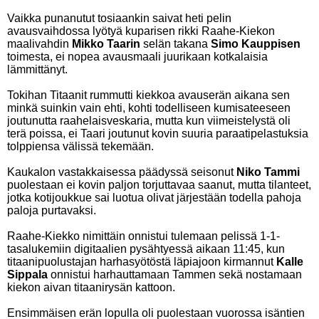
Vaikka punanutut tosiaankin saivat heti pelin
avausvaihdossa lyötyä kuparisen rikki Raahe-Kiekon
maalivahdin
Mikko Taarin
selän takana
Simo Kauppisen
toimesta, ei nopea avausmaali juurikaan kotkalaisia
lämmittänyt.
Tokihan Titaanit rummutti kiekkoa avauserän aikana sen
minkä suinkin vain ehti, kohti todelliseen kumisateeseen
joutunutta raahelaisveskaria, mutta kun viimeistelystä oli
terä poissa, ei Taari joutunut kovin suuria paraatipelastuksia
tolppiensa välissä tekemään.
Kaukalon vastakkaisessa päädyssä seisonut
Niko Tammi
puolestaan ei kovin paljon torjuttavaa saanut, mutta tilanteet,
jotka kotijoukkue sai luotua olivat järjestään todella pahoja
paloja purtavaksi.
Raahe-Kiekko nimittäin onnistui tulemaan pelissä 1-1-
tasalukemiin digitaalien pysähtyessä aikaan 11:45, kun
titaanipuolustajan harhasyötöstä läpiajoon kirmannut
Kalle
Sippala
onnistui harhauttamaan Tammen sekä nostamaan
kiekon aivan titaanirysän kattoon.
Ensimmäisen erän lopulla oli puolestaan vuorossa isäntien