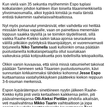
Kun vielä vain 35 sekuntia myöhemmin Espo tuplasi
kotkalaisten johdon kahteen illan toisella titaanimerkkisellä
ylivoimaosumalla, alkoi kypärä kiristää ja maila täristä
entistä tiukemmin raahelaisvaihtoaitiossa.
Nyt myös punanutut ymmärsivät, ettei vaihdetta voi heittää
missään kohtaa vapaalle, vaan on painettava menemään
loppuun saakka täysillä ja se toimikin täydellisesti, sillä
vaikka Raahe-Kiekko saikin takaa-ajonsa seurauksena
välillä pitkiäkin pyörityksiä titaanipäätyyn, ei vuorenvarmasti
torjuneella
Niko Tammella
saati kulloinkin omaa päätään
puolustaneilla kotkalaispelaajilla ollut suuriakaan
vaikeuksia pitää kotijoukkuetta pois todellisilta tekopaikoilta.
Olikin varsin kuvaavaa, että siinä missä ratsumiehet takoivat
päätään Tammeen sekä Titaanien puolustusmuuriin, kävi
sunnuntain kirkkaimmaksi tähdeksi kohonnut
Jesse Espo
kuittaamassa vastahyökkäyksen päätteeksi kiekon reppuun
3-6-osuman merkeissä.
Espon kypärätempun sinetöineen nyytin jälkeen Raahe-
Kiekko kyllä pisti vielä kertaalleen kaikkensa peliin, piti
päävalmentajansa
Olli-Aleksi Pietilän
johdolla aikalisän,
veti maalivahtinsa
Mikko Taarin
vaihtoaitioon ja jopa