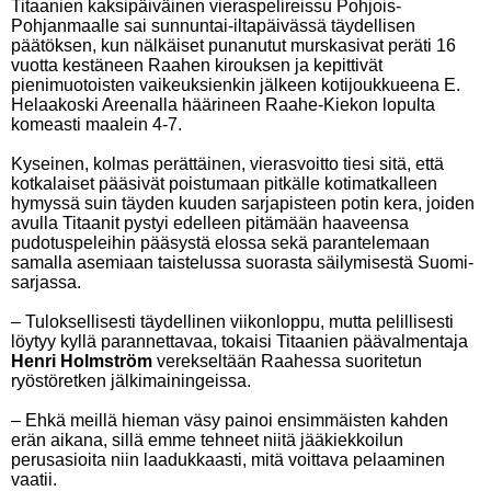
Titaanien kaksipäiväinen vieraspelireissu Pohjois-
Pohjanmaalle sai sunnuntai-iltapäivässä täydellisen
päätöksen, kun nälkäiset punanutut murskasivat peräti 16
vuotta kestäneen Raahen kirouksen ja kepittivät
pienimuotoisten vaikeuksienkin jälkeen kotijoukkueena E.
Helaakoski Areenalla häärineen Raahe-Kiekon lopulta
komeasti maalein 4-7.
Kyseinen, kolmas perättäinen, vierasvoitto tiesi sitä, että
kotkalaiset pääsivät poistumaan pitkälle kotimatkalleen
hymyssä suin täyden kuuden sarjapisteen potin kera, joiden
avulla Titaanit pystyi edelleen pitämään haaveensa
pudotuspeleihin pääsystä elossa sekä parantelemaan
samalla asemiaan taistelussa suorasta säilymisestä Suomi-
sarjassa.
– Tuloksellisesti täydellinen viikonloppu, mutta pelillisesti
löytyy kyllä parannettavaa, tokaisi Titaanien päävalmentaja
Henri Holmström
verekseltään Raahessa suoritetun
ryöstöretken jälkimainingeissa.
– Ehkä meillä hieman väsy painoi ensimmäisten kahden
erän aikana, sillä emme tehneet niitä jääkiekkoilun
perusasioita niin laadukkaasti, mitä voittava pelaaminen
vaatii.