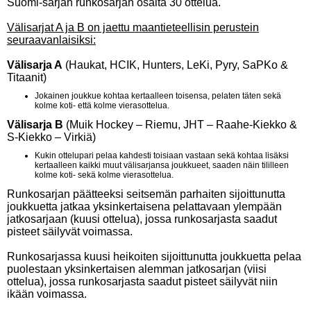
Suomi-sarjan runkosarjan osalta 30 ottelua.
Välisarjat A ja B on jaettu maantieteellisin perustein
seuraavanlaisiksi:
Välisarja A
(Haukat, HCIK, Hunters, LeKi, Pyry, SaPKo &
Titaanit)
Jokainen joukkue kohtaa kertaalleen toisensa, pelaten täten sekä
kolme koti- että kolme vierasottelua.
Välisarja B
(Muik Hockey – Riemu, JHT – Raahe-Kiekko &
S-Kiekko – Virkiä)
Kukin ottelupari pelaa kahdesti toisiaan vastaan sekä kohtaa lisäksi
kertaalleen kaikki muut välisarjansa joukkueet, saaden näin tililleen
kolme koti- sekä kolme vierasottelua.
Runkosarjan päätteeksi seitsemän parhaiten sijoittunutta
joukkuetta jatkaa yksinkertaisena pelattavaan ylempään
jatkosarjaan (kuusi ottelua), jossa runkosarjasta saadut
pisteet säilyvät voimassa.
Runkosarjassa kuusi heikoiten sijoittunutta joukkuetta pelaa
puolestaan yksinkertaisen alemman jatkosarjan (viisi
ottelua), jossa runkosarjasta saadut pisteet säilyvät niin
ikään voimassa.