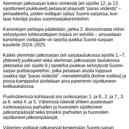
Alemman jatkosarjan kaksi viimeistä (eli sijoille 12. ja 13.
sijoittuneet joukkueet) pelaavat playoutit ”paras viidestä” –
periaatteella, joiden voittajan säilyy Suomi-sarjassa, kun
taas häviäjä joutuu suomisarjakarsintoihin.
Karsintojen pelitapa päätetään, jahka 2. divisioonasta niihin
selviytyvien lohkovoittajien määrä on selvillä – ainoastaan
karsintojen voittajalle on tarjolla paikka Suomi-sarjaan
kaudelle 2024–2025.
Kaikki ylemmän jatkosarjan (eli sarjataulukossa sijoille 1.–7.
yltäneet) joukkueet sekä alemman jatkosarjan taulukossa
ykköseksi (eli sijalle 8.) taistellut joukkue selviytyvät Suomi-
sarjan pudotuspeleihin, jotka pelataan alusta loppuun
saakka läpi ”paras viidestä” –menetelmällä (kolme voittoa) ja
joissa kamppailut aloitetaan aina paremmin sijoittuneen
kotikaukalossa.
Puolivälierissä kohtaavat siis runkosarjan 1. ja 8., 2. ja 7., 3.
ja 6. sekä 4. ja 5. Välierissä iskevät yhteen puolestaan
runkosarjassa parhaiten ja huonoiten sijoittuneet
jatkoonpääsijät sekä toiseksi parhaiten ja huonoiten
sijoittuneet jatkoonpääsijät.
Välierien voittajat ratkaisevat keskenään Suomi-sarjan