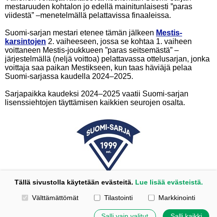
mestaruuden kohtalon jo edellä mainitunlaisesti ”paras
viidestä” –menetelmällä pelattavissa finaaleissa.
Suomi-sarjan mestari etenee tämän jälkeen
Mestis-
karsintojen
2. vaiheeseen, jossa se kohtaa 1. vaiheen
voittaneen Mestis-joukkueen ”paras seitsemästä” –
järjestelmällä (neljä voittoa) pelattavassa ottelusarjan, jonka
voittaja saa paikan Mestikseen, kun taas häviäjä pelaa
Suomi-sarjassa kaudella 2024–2025.
Sarjapaikka kaudeksi 2024–2025 vaatii Suomi-sarjan
lisenssiehtojen täyttämisen kaikkien seurojen osalta.
Tällä sivustolla käytetään evästeitä.
Lue lisää evästeistä.
Valitse käytettävät evästeet
Välttämättömät
Tilastointi
Markkinointi
Tehty Yhdistysavaimella
|
Evästeet
Salli vain valitut
Salli kaikki