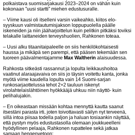
polkaistava suomisarjakausi 2023–2024 on vähän kuin
kokonaan ”uusi startti” miehen edustusuralle.
– Viime kausi oli itselleni varsin vaikeahko, kiitos elo-
syyskuun valmistautumisjakson loppupuolella päälle
iskeneiden ja niin jääharjoittelun kuin pelitkin pitkäksi toviksi
telakalle laittaneiden terveyshuolien, Rahkonen toteaa.
– Uusi alku titaanitaipaleelle on siis henkilökohtaisesti
haussa ja mikäpä sen parempi, että pääsen tekemään sen
tuoreen päävalmentajamme
Max Waltherin
alaisuudessa.
Rahkosta sitkeästi rassannut ja lopulta leikkaushoitoa
vaatinut alaraajavaiva on siis jo täysin voitettu kanta, jonka
myötä viime kaudella lopulta vain 14 Suomi-sarjan
runkosarjaottelussa tehot 2+2 tauluun iskenyt
virolahtelaislähtöinen hyökkääjä uhkuu niin näyttö- kuin
pelihalujakin.
– En oikeastaan missään kohtaa mennyttä kautta saanut
itsestäni parasta irti, joten toivottavasti säilyn nyt terveenä,
sillä intoa piisaa todella paljon ja haluan tosiaankin näyttää,
että pystyn myös edustustasolla olemaan joukkueelleni
hyödyllinen pelaaja, Rahkonen rupattelee sekä jatkaa
samaan hengenvetoon: