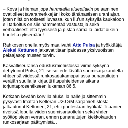
– Kova ja hieman jopa
harmaalla alueellakin
pelaaminen
ovat olleet tavaramerkkejäni koko tähänastisen urani ajan,
joten niitä on totisesti luvassa, kun liu’un syksyllä kaukaloon
eli tarkoitus on siis hämmentää vastustajia sekä
verbaalisesti että fyysisesti ja pistää samalla laidat oikein
huolella rytisemään!
Rahkosen ohella myös maalivahti
Atte Pulsa
ja hyökkääjä
Aleksi Kettunen
jatkavat titaanipaidassa yksivuotisten
pelaajasopimusten turvin.
Kasvattiseuransa edustusmiehistössä viime syksynä
debytoinut Pulsa, 21, seisoi edeltävällä suomisarjakaudella
yhteensä viidessä runkosarjakamppailussa punanuttujen
veräjän suulla ja kirjautti iltapuhteidensa aikana
torjuntaprosentikseen lukeman 86,5.
Kotkaan kevään korvilla aluksi lainalle ja sittemmin
pysyvästi Imatran Ketterän U20 SM-sarjamiehistöstä
jalkautunut Kettunen, 21, ehti puolestaan hyökätä Titaanien
riveissä lopulta viiden suomisarjaottelun sekä yhden
syöttöpisteen verran, ennen punanuttujen kiekkokauden
runkosarjaan päättymistä. .