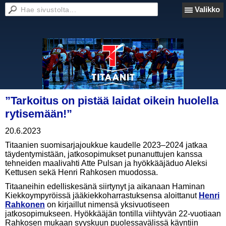
Valikko
”Tarkoitus on pistää laidat oikein huolella
rytisemään!”
20.6.2023
Titaanien suomisarjajoukkue kaudelle 2023–2024 jatkaa
täydentymistään, jatkosopimukset punanuttujen kanssa
tehneiden maalivahti Atte Pulsan ja hyökkääjäduo Aleksi
Kettusen sekä Henri Rahkosen muodossa.
Titaaneihin edelliskesänä siirtynyt ja aikanaan Haminan
Kiekkoympyröissä jääkiekkoharrastuksensa aloittanut
Henri
Rahkonen
on kirjaillut nimensä yksivuotiseen
jatkosopimukseen. Hyökkääjän tontilla viihtyvän 22-vuotiaan
Rahkosen mukaan syyskuun puolessavälissä käyntiin