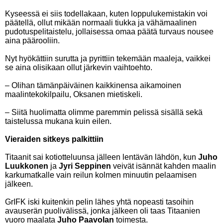
Kyseessä ei siis todellakaan, kuten loppulukemistakin voi
päätellä, ollut mikään normaali tiukka ja vähämaalinen
pudotuspelitaistelu, jollaisessa omaa päätä turvaus nousee
aina päärooliin.
Nyt hyökättiin surutta ja pyrittiin tekemään maaleja, vaikkei
se aina olisikaan ollut järkevin vaihtoehto.
– Olihan tämänpäiväinen kaikkinensa aikamoinen
maalintekokilpailu, Oksanen mietiskeli.
– Siitä huolimatta olimme paremmin pelissä sisällä sekä
taistelussa mukana kuin eilen.
Vieraiden sitkeys palkittiin
Titaanit sai kotiotteluunsa jälleen lentävän lähdön, kun
Juho
Luukkonen
ja
Jyri Seppinen
veivät isännät kahden maalin
karkumatkalle vain reilun kolmen minuutin pelaamisen
jälkeen.
GrIFK iski kuitenkin pelin lähes yhtä nopeasti tasoihin
avauserän puolivälissä, jonka jälkeen oli taas Titaanien
vuoro maalata
Juho Paavolan
toimesta.