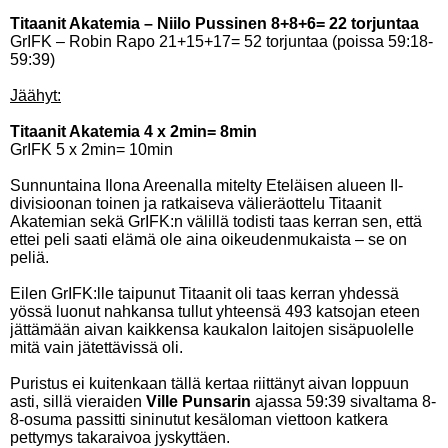
Titaanit Akatemia – Niilo Pussinen 8+8+6= 22 torjuntaa
GrIFK – Robin Rapo 21+15+17= 52 torjuntaa (poissa 59:18-
59:39)
Jäähyt:
Titaanit Akatemia 4 x 2min= 8min
GrIFK 5 x 2min= 10min
Sunnuntaina Ilona Areenalla mitelty Eteläisen alueen II-
divisioonan toinen ja ratkaiseva välieräottelu Titaanit
Akatemian sekä GrIFK:n välillä todisti taas kerran sen, että
ettei peli saati elämä ole aina oikeudenmukaista – se on
peliä.
Eilen GrIFK:lle taipunut Titaanit oli taas kerran yhdessä
yössä luonut nahkansa tullut yhteensä 493 katsojan eteen
jättämään aivan kaikkensa kaukalon laitojen sisäpuolelle
mitä vain jätettävissä oli.
Puristus ei kuitenkaan tällä kertaa riittänyt aivan loppuun
asti, sillä vieraiden
Ville Punsarin
ajassa 59:39 sivaltama 8-
8-osuma passitti sininutut kesäloman viettoon katkera
pettymys takaraivoa jyskyttäen.