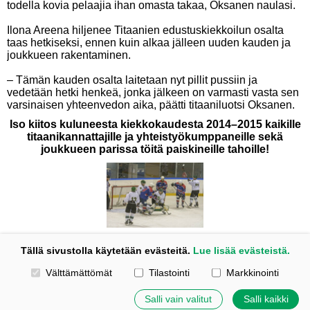
todella kovia pelaajia ihan omasta takaa, Oksanen naulasi.
Ilona Areena hiljenee Titaanien edustuskiekkoilun osalta
taas hetkiseksi, ennen kuin alkaa jälleen uuden kauden ja
joukkueen rakentaminen.
– Tämän kauden osalta laitetaan nyt pillit pussiin ja
vedetään hetki henkeä, jonka jälkeen on varmasti vasta sen
varsinaisen yhteenvedon aika, päätti titaaniluotsi Oksanen.
Iso kiitos kuluneesta kiekkokaudesta 2014–2015 kaikille
titaanikannattajille ja yhteistyökumppaneille sekä
joukkueen parissa töitä paiskineille tahoille!
Titaanit Akatemian ja GrIFK:n välisen välieräsarjan jälkimmäinen koitos tarjosi
Tällä sivustolla käytetään evästeitä.
Lue lisää evästeistä.
tapahtumia joka lähtöön.
Valitse käytettävät evästeet
Välttämättömät
Tilastointi
Markkinointi
Tehty Yhdistysavaimella
|
Evästeet
Salli vain valitut
Salli kaikki
©
2026 Titaanit – HK Titaanit ry | Tapiontie 69, 48600 Kotka