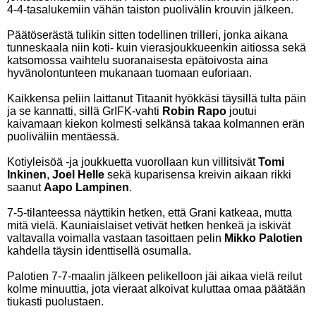
4-4-tasalukemiin vähän taiston puolivälin krouvin jälkeen.
Päätöserästä tulikin sitten todellinen trilleri, jonka aikana
tunneskaala niin koti- kuin vierasjoukkueenkin aitiossa sekä
katsomossa vaihtelu suoranaisesta epätoivosta aina
hyvänolontunteen mukanaan tuomaan euforiaan.
Kaikkensa peliin laittanut Titaanit hyökkäsi täysillä tulta päin
ja se kannatti, sillä GrIFK-vahti
Robin Rapo
joutui
kaivamaan kiekon kolmesti selkänsä takaa kolmannen erän
puoliväliin mentäessä.
Kotiyleisöä -ja joukkuetta vuorollaan kun villitsivät
Tomi
Inkinen
,
Joel Helle
sekä kuparisensa kreivin aikaan rikki
saanut
Aapo Lampinen
.
7-5-tilanteessa näyttikin hetken, että Grani katkeaa, mutta
mitä vielä. Kauniaislaiset vetivät hetken henkeä ja iskivät
valtavalla voimalla vastaan tasoittaen pelin
Mikko Palotien
kahdella täysin identtisellä osumalla.
Palotien 7-7-maalin jälkeen pelikelloon jäi aikaa vielä reilut
kolme minuuttia, jota vieraat alkoivat kuluttaa omaa päätään
tiukasti puolustaen.