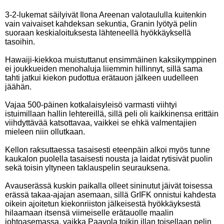
3-2-lukemat säilyivät Ilona Areenan valotaululla kuitenkin
vain vaivaiset kahdeksan sekuntia, Granin lyötyä pelin
suoraan keskialoituksesta lähteneellä hyökkäyksellä
tasoihin.
Hawaiji-kiekkoa muistuttanut ensimmäinen kaksikymppinen
ei joukkueiden menohaluja liiemmin hillinnyt, sillä sama
tahti jatkui kiekon pudottua erätauon jälkeen uudelleen
jäähän.
Vajaa 500-päinen kotkalaisyleisö varmasti viihtyi
istuimillaan hallin lehtereillä, sillä peli oli kaikkinensa erittäin
viihdyttävää katsottavaa, vaikkei se ehkä valmentajien
mieleen niin ollutkaan.
Kellon raksuttaessa tasaisesti eteenpäin alkoi myös tunne
kaukalon puolella tasaisesti nousta ja laidat rytisivät puolin
sekä toisin yltyneen taklauspelin seurauksena.
Avauserässä kuskin paikalla olleet sininutut jäivät toisessa
erässä takaa-ajajan asemaan, sillä GrIFK onnistui kahdesta
oikein ajoitetun kiekonriiston jälkeisestä hyökkäyksestä
hilaamaan itsensä viimeiselle erätauolle maalin
johtoasemassa, vaikka Paavola toikin illan toisellaan pelin