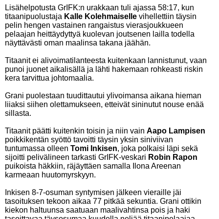
Lisähelpotusta GrIFK:n urakkaan tuli ajassa 58:17, kun
titaanipuolustaja
Kalle Kolehmaiselle
vihellettiin täysin
pelin hengen vastainen rangaistus vierasjoukkueen
pelaajan heittäydyttyä kuolevan joutsenen lailla todella
näyttävästi oman maalinsa takana jäähän.
Titaanit ei alivoimatilanteesta kuitenkaan lannistunut, vaan
punoi juonet aikalisällä ja lähti hakemaan rohkeasti riskin
kera tarvittua johtomaalia.
Grani puolestaan tuudittautui ylivoimansa aikana hieman
liiaksi siihen olettamukseen, etteivät sininutut nouse enää
sillasta.
Titaanit päätti kuitenkin toisin ja niin vain
Aapo Lampisen
poikkikentän syöttö tavoitti täysin yksin siniviivan
tuntumassa olleen
Tomi Inkisen
, joka polkaisi läpi sekä
sijoitti pelivälineen tarkasti GrIFK-veskari
Robin Rapon
puikoista häkkiin, räjäyttäen samalla Ilona Areenan
karmeaan huutomyrskyyn.
Inkisen 8-7-osuman syntymisen jälkeen vieraille jäi
tasoituksen tekoon aikaa 77 pitkää sekuntia. Grani ottikin
kiekon haltuunsa saatuaan maalivahtinsa pois ja haki
tasoittavaa täysosumaa kuudella neljää titaanipelaajaa