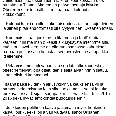
välittömästi päätössummerin jälkeen keuhkoistaan ulos
puhaltanut Titaanit Akatemian päävalmentaja
Marko
Oksanen
suostui osittain perkaamaan kulunutta
kiekkokautta.
– Kulunut kausi on ollut kokonaisuudessaan nousujohteinen
ja siihen pitää ehdottomasti olla tyytyväinen, Oksanen totesi.
– Kun muistellaan joukkueen tilannetta ja lähtökohtia
kauteen, niin me ihan oikeasti alkusyksystä mietimme sitä,
että ainut tavoitteemme on olla runkosarjassa kahdeksan
parhaan joukossa ja lunastaa sen perusteella sarjapaikka
itsellemme.
– Pelaamisemme oli vähän sitä sun tätä alkukaudesta ja
otteet heittelivät jopa otteluiden sisällä aivan mihin sattuu,
titaanipiiskuri kommentoi.
Titaanit pääsi kuitenkin alkusyksyn vaikeuksiensa yli ja
paransi pelaamistaan kuin sika juoksuaan – se toi lopulta
runkosarjassa 3. sijan, sarjapaikan tulevalle kaudelle 2015–
2016 sekä hyvät lähtökohdat pudotuspeleihin.
– Joukkueen pelillinen kasvu ja samalla myös henkinen
kasvu joukkueeksi oli aivan valtavaa, sanoi Oksanen