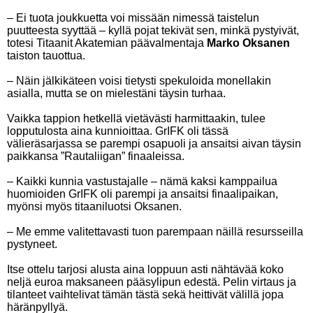
– Ei tuota joukkuetta voi missään nimessä taistelun
puutteesta syyttää – kyllä pojat tekivät sen, minkä pystyivät,
totesi Titaanit Akatemian päävalmentaja
Marko Oksanen
taiston tauottua.
– Näin jälkikäteen voisi tietysti spekuloida monellakin
asialla, mutta se on mielestäni täysin turhaa.
Vaikka tappion hetkellä vietävästi harmittaakin, tulee
lopputulosta aina kunnioittaa. GrIFK oli tässä
välieräsarjassa se parempi osapuoli ja ansaitsi aivan täysin
paikkansa ”Rautaliigan” finaaleissa.
– Kaikki kunnia vastustajalle – nämä kaksi kamppailua
huomioiden GrIFK oli parempi ja ansaitsi finaalipaikan,
myönsi myös titaaniluotsi Oksanen.
– Me emme valitettavasti tuon parempaan näillä resursseilla
pystyneet.
Itse ottelu tarjosi alusta aina loppuun asti nähtävää koko
neljä euroa maksaneen pääsylipun edestä. Pelin virtaus ja
tilanteet vaihtelivat tämän tästä sekä heittivät välillä jopa
häränpyllyä.