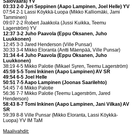
Salovaara) YV
03:33 2-0 Jyri Seppinen (Aapo Lampinen, Joel Helle) YV
07:54 2-1 Lassi Köykkä-Luopa (Mikko Kalliomäki, Jami
Tamminen)
09:07 2-2 Robert Jaakkola (Jussi Kuikka, Teemu
Lagerström) YV
12:37 3-2 Juho Paavola (Eppu Oksanen, Juho
Luukkonen)
12:45 3-3 Jared Henderson (Ville Punsar)
30:33 3-4 Mikko Eloranta (Antti Mäenpää, Ville Punsar)
31:34 4-4 Juho Paavola (Eppu Oksanen, Juho
Luukkonen)
38:19 4-5 Mikko Palotie (Mikael Syren, Teemu Lagerström)
45:59 5-5 Tomi Inkinen (Aapo Lampinen) AV SR
49:54 6-5 Joel Helle
50:51 7-5 Aapo Lampinen (Joonas Saarilehto)
54:45 7-6 Mikko Palotie
56:36 7-7 Mikko Palotie (Teemu Lagerström, Jared
Henderson)
58:43 8-7 Tomi Inkinen (Aapo Lampinen, Jani Vilkas) AV
SR
59:39 8-8 Ville Punsar (Mikko Eloranta, Lassi Köykkä-
Luopa) YV IM TaM
Maalivahdit: