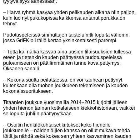
tyytyväisyys äänessään.
– Harva ryhmä kasvaa yhden pelikauden aikana niin paljon,
kuin tuo nyt pukukopissa kaikkensa antanut porukka on
tehnyt.
Pudotuspeleissä sininuttujen taistelu riitti lopulta välieriin,
jossa GrIFK oli tällä kertaa yksinkertaisesti parempi.
– Totta kai nälkä kasvaa aina uusien tilaisuuksien tullessa
eteen ja tietenkin kauden päättyessä pudotuspeleissä
putoamiseen on päällimmäinen tunne kova pettymys,
Oksanen sanaili.
– Kokonaisuutta peilattaessa, en voi kauhean pettynyt
kuitenkaan olla tuohon joukkueen tekemiseen ja kauden
kokonaissuoritukseen.
Titaanien joukkue vuosimallia 2014–2015 kirjoitti jälleen
yhden hienon tarinan kotkalaiseen kiekkohistoriaan, vaikkei
se lopulta juhliin päättynytkään.
– Osoitin henkilökohtaiset kiitokset koko hienolle
joukkueelle – näiden äijien kanssa on ollut mukava tehdä
töitä ja nähdä sekä kokea sen yhteen kasvaminen kauden