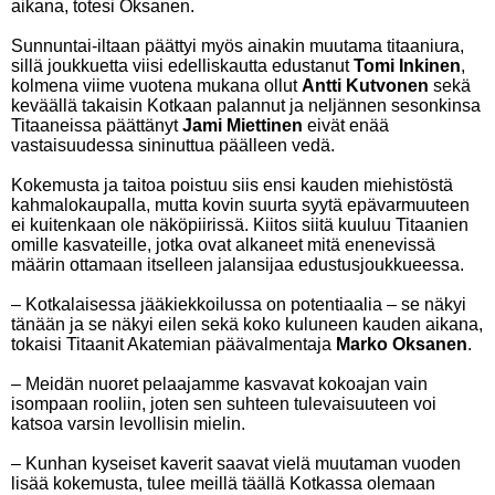
aikana, totesi Oksanen.
Sunnuntai-iltaan päättyi myös ainakin muutama titaaniura,
sillä joukkuetta viisi edelliskautta edustanut
Tomi Inkinen
,
kolmena viime vuotena mukana ollut
Antti Kutvonen
sekä
keväällä takaisin Kotkaan palannut ja neljännen sesonkinsa
Titaaneissa päättänyt
Jami Miettinen
eivät enää
vastaisuudessa sininuttua päälleen vedä.
Kokemusta ja taitoa poistuu siis ensi kauden miehistöstä
kahmalokaupalla, mutta kovin suurta syytä epävarmuuteen
ei kuitenkaan ole näköpiirissä. Kiitos siitä kuuluu Titaanien
omille kasvateille, jotka ovat alkaneet mitä enenevissä
määrin ottamaan itselleen jalansijaa edustusjoukkueessa.
– Kotkalaisessa jääkiekkoilussa on potentiaalia – se näkyi
tänään ja se näkyi eilen sekä koko kuluneen kauden aikana,
tokaisi Titaanit Akatemian päävalmentaja
Marko Oksanen
.
– Meidän nuoret pelaajamme kasvavat kokoajan vain
isompaan rooliin, joten sen suhteen tulevaisuuteen voi
katsoa varsin levollisin mielin.
– Kunhan kyseiset kaverit saavat vielä muutaman vuoden
lisää kokemusta, tulee meillä täällä Kotkassa olemaan