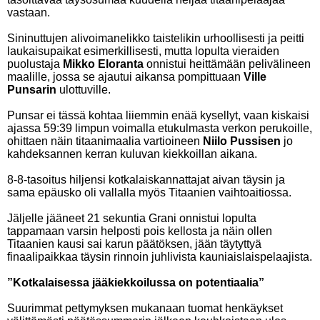
vastaan.
Sininuttujen alivoimanelikko taistelikin urhoollisesti ja peitti
laukaisupaikat esimerkillisesti, mutta lopulta vieraiden
puolustaja
Mikko Eloranta
onnistui heittämään pelivälineen
maalille, jossa se ajautui aikansa pompittuaan
Ville
Punsarin
ulottuville.
Punsar ei tässä kohtaa liiemmin enää kysellyt, vaan kiskaisi
ajassa 59:39 limpun voimalla etukulmasta verkon perukoille,
ohittaen näin titaanimaalia vartioineen
Niilo Pussisen
jo
kahdeksannen kerran kuluvan kiekkoillan aikana.
8-8-tasoitus hiljensi kotkalaiskannattajat aivan täysin ja
sama epäusko oli vallalla myös Titaanien vaihtoaitiossa.
Jäljelle jääneet 21 sekuntia Grani onnistui lopulta
tappamaan varsin helposti pois kellosta ja näin ollen
Titaanien kausi sai karun päätöksen, jään täytyttyä
finaalipaikkaa täysin rinnoin juhlivista kauniaislaispelaajista.
”Kotkalaisessa jääkiekkoilussa on potentiaalia”
Suurimmat pettymyksen mukanaan tuomat henkäykset