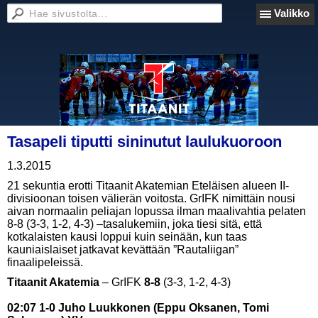
Valikko
Tasapeli tiputti sininutut laulukuoroon
1.3.2015
21 sekuntia erotti Titaanit Akatemian Eteläisen alueen II-
divisioonan toisen välierän voitosta. GrIFK nimittäin nousi
aivan normaalin peliajan lopussa ilman maalivahtia pelaten
8-8 (3-3, 1-2, 4-3) –tasalukemiin, joka tiesi sitä, että
kotkalaisten kausi loppui kuin seinään, kun taas
kauniaislaiset jatkavat kevättään ”Rautaliigan”
finaalipeleissä.
Titaanit Akatemia
– GrIFK
8-8
(3-3, 1-2, 4-3)
02:07 1-0 Juho Luukkonen (Eppu Oksanen, Tomi