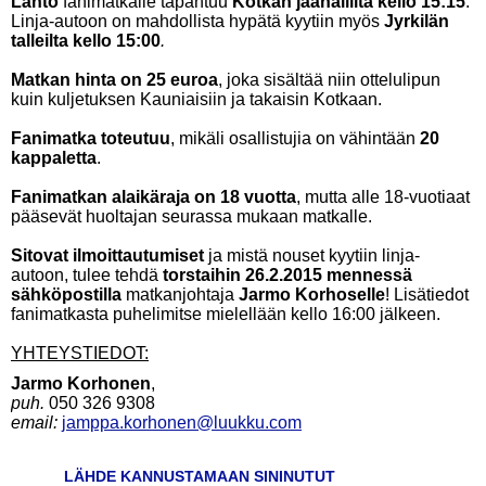
Lähtö
fanimatkalle tapahtuu
Kotkan jäähallilta kello 15:15
.
Linja-autoon on mahdollista hypätä kyytiin myös
Jyrkilän
talleilta kello 15:00
.
Matkan hinta on 25 euroa
, joka sisältää niin ottelulipun
kuin kuljetuksen Kauniaisiin ja takaisin Kotkaan.
Fanimatka toteutuu
, mikäli osallistujia on vähintään
20
kappaletta
.
Fanimatkan alaikäraja on 18 vuotta
, mutta alle 18-vuotiaat
pääsevät huoltajan seurassa mukaan matkalle.
Sitovat ilmoittautumiset
ja mistä nouset kyytiin linja-
autoon, tulee tehdä
torstaihin 26.2.2015 mennessä
sähköpostilla
matkanjohtaja
Jarmo Korhoselle
! Lisätiedot
fanimatkasta puhelimitse mielellään kello 16:00 jälkeen.
YHTEYSTIEDOT:
Jarmo Korhonen
,
puh.
050 326 9308
email:
jamppa.korhonen@luukku.com
LÄHDE KANNUSTAMAAN SININUTUT