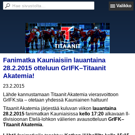
Valikko
Fanimatka Kauniaisiin lauantaina
28.2.2015 otteluun GrIFK–Titaanit
Akatemia!
23.2.2015
Lähde kannustamaan Titaanit Akatemia vierasvoittoon
GrIFK:sta – otetaan yhdessä Kauniainen haltuun!
Titaanit Akatemia järjestää kuluvan viikon
lauantaina
28.2.2015
fanimatkan Kauniaisissa
kello 17:20
alkavaan II-
divisioonan Etelä-lohkon välierien avausotteluun
GrIFK–
Titaanit Akatemia
.