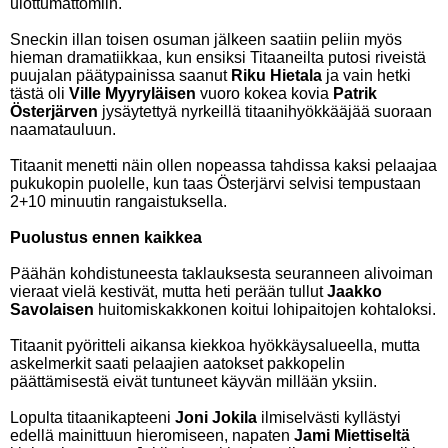
ulottumattomiin.
Sneckin illan toisen osuman jälkeen saatiin peliin myös
hieman dramatiikkaa, kun ensiksi Titaaneilta putosi riveistä
puujalan päätypainissa saanut
Riku Hietala
ja vain hetki
tästä oli
Ville Myyryläisen
vuoro kokea kovia
Patrik
Österjärven
jysäytettyä nyrkeillä titaanihyökkääjää suoraan
naamatauluun.
Titaanit menetti näin ollen nopeassa tahdissa kaksi pelaajaa
pukukopin puolelle, kun taas Österjärvi selvisi tempustaan
2+10 minuutin rangaistuksella.
Puolustus ennen kaikkea
Päähän kohdistuneesta taklauksesta seuranneen alivoiman
vieraat vielä kestivät, mutta heti perään tullut
Jaakko
Savolaisen
huitomiskakkonen koitui lohipaitojen kohtaloksi.
Titaanit pyöritteli aikansa kiekkoa hyökkäysalueella, mutta
askelmerkit saati pelaajien aatokset pakkopelin
päättämisestä eivät tuntuneet käyvän millään yksiin.
Lopulta titaanikapteeni
Joni Jokila
ilmiselvästi kyllästyi
edellä mainittuun hieromiseen, napaten
Jami Miettiseltä