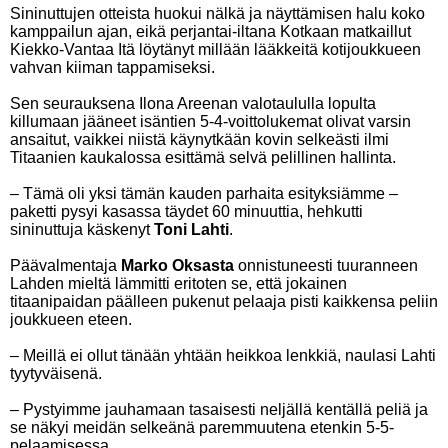
Sininuttujen otteista huokui nälkä ja näyttämisen halu koko
kamppailun ajan, eikä perjantai-iltana Kotkaan matkaillut
Kiekko-Vantaa Itä löytänyt millään lääkkeitä kotijoukkueen
vahvan kiiman tappamiseksi.
Sen seurauksena Ilona Areenan valotaululla lopulta
killumaan jääneet isäntien 5-4-voittolukemat olivat varsin
ansaitut, vaikkei niistä käynytkään kovin selkeästi ilmi
Titaanien kaukalossa esittämä selvä pelillinen hallinta.
– Tämä oli yksi tämän kauden parhaita esityksiämme –
paketti pysyi kasassa täydet 60 minuuttia, hehkutti
sininuttuja käskenyt
Toni Lahti
.
Päävalmentaja
Marko Oksasta
onnistuneesti tuuranneen
Lahden mieltä lämmitti eritoten se, että jokainen
titaanipaidan päälleen pukenut pelaaja pisti kaikkensa peliin
joukkueen eteen.
– Meillä ei ollut tänään yhtään heikkoa lenkkiä, naulasi Lahti
tyytyväisenä.
– Pystyimme jauhamaan tasaisesti neljällä kentällä peliä ja
se näkyi meidän selkeänä paremmuutena etenkin 5-5-
pelaamisessa.