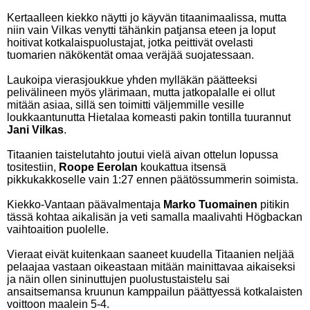
Kertaalleen kiekko näytti jo käyvän titaanimaalissa, mutta
niin vain Vilkas venytti tähänkin patjansa eteen ja loput
hoitivat kotkalaispuolustajat, jotka peittivät ovelasti
tuomarien näkökentät omaa veräjää suojatessaan.
Laukoipa vierasjoukkue yhden mylläkän päätteeksi
pelivälineen myös ylärimaan, mutta jatkopalalle ei ollut
mitään asiaa, sillä sen toimitti väljemmille vesille
loukkaantunutta Hietalaa komeasti pakin tontilla tuurannut
Jani Vilkas
.
Titaanien taistelutahto joutui vielä aivan ottelun lopussa
tositestiin,
Roope Eerolan
koukattua itsensä
pikkukakkoselle vain 1:27 ennen päätössummerin soimista.
Kiekko-Vantaan päävalmentaja
Marko Tuomainen
pitikin
tässä kohtaa aikalisän ja veti samalla maalivahti Högbackan
vaihtoaition puolelle.
Vieraat eivät kuitenkaan saaneet kuudella Titaanien neljää
pelaajaa vastaan oikeastaan mitään mainittavaa aikaiseksi
ja näin ollen sininuttujen puolustustaistelu sai
ansaitsemansa kruunun kamppailun päättyessä kotkalaisten
voittoon maalein 5-4.