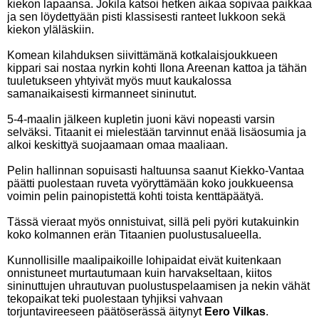
kiekon lapaansa. Jokila katsoi hetken aikaa sopivaa paikkaa
ja sen löydettyään pisti klassisesti ranteet lukkoon sekä
kiekon yläläskiin.
Komean kilahduksen siivittämänä kotkalaisjoukkueen
kippari sai nostaa nyrkin kohti Ilona Areenan kattoa ja tähän
tuuletukseen yhtyivät myös muut kaukalossa
samanaikaisesti kirmanneet sininutut.
5-4-maalin jälkeen kupletin juoni kävi nopeasti varsin
selväksi. Titaanit ei mielestään tarvinnut enää lisäosumia ja
alkoi keskittyä suojaamaan omaa maaliaan.
Pelin hallinnan sopuisasti haltuunsa saanut Kiekko-Vantaa
päätti puolestaan ruveta vyöryttämään koko joukkueensa
voimin pelin painopistettä kohti toista kenttäpäätyä.
Tässä vieraat myös onnistuivat, sillä peli pyöri kutakuinkin
koko kolmannen erän Titaanien puolustusalueella.
Kunnollisille maalipaikoille lohipaidat eivät kuitenkaan
onnistuneet murtautumaan kuin harvakseltaan, kiitos
sininuttujen uhrautuvan puolustuspelaamisen ja nekin vähät
tekopaikat teki puolestaan tyhjiksi vahvaan
torjuntavireeseen päätöserässä äitynyt
Eero Vilkas
.