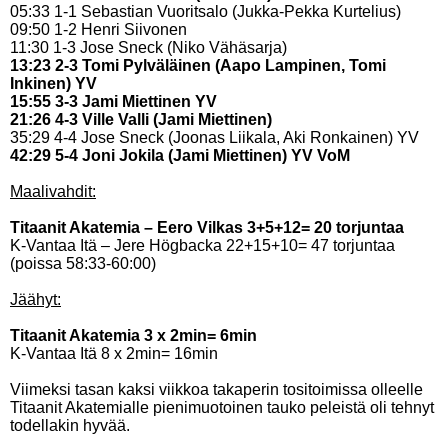
05:33 1-1 Sebastian Vuoritsalo (Jukka-Pekka Kurtelius)
09:50 1-2 Henri Siivonen
11:30 1-3 Jose Sneck (Niko Vähäsarja)
13:23 2-3 Tomi Pylväläinen (Aapo Lampinen, Tomi
Inkinen) YV
15:55 3-3 Jami Miettinen YV
21:26 4-3 Ville Valli (Jami Miettinen)
35:29 4-4 Jose Sneck (Joonas Liikala, Aki Ronkainen) YV
42:29 5-4 Joni Jokila (Jami Miettinen) YV VoM
Maalivahdit:
Titaanit Akatemia – Eero Vilkas 3+5+12= 20 torjuntaa
K-Vantaa Itä – Jere Högbacka 22+15+10= 47 torjuntaa
(poissa 58:33-60:00)
Jäähyt:
Titaanit Akatemia 3 x 2min= 6min
K-Vantaa Itä 8 x 2min= 16min
Viimeksi tasan kaksi viikkoa takaperin tositoimissa olleelle
Titaanit Akatemialle pienimuotoinen tauko peleistä oli tehnyt
todellakin hyvää.