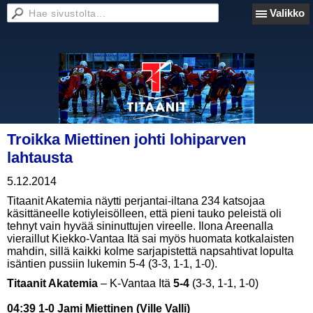
Valikko
Troikka Miettinen johti lohiparven
lahtausta
5.12.2014
Titaanit Akatemia näytti perjantai-iltana 234 katsojaa
käsittäneelle kotiyleisölleen, että pieni tauko peleistä oli
tehnyt vain hyvää sininuttujen vireelle. Ilona Areenalla
vieraillut Kiekko-Vantaa Itä sai myös huomata kotkalaisten
mahdin, sillä kaikki kolme sarjapistettä napsahtivat lopulta
isäntien pussiin lukemin 5-4 (3-3, 1-1, 1-0).
Titaanit Akatemia
– K-Vantaa Itä
5-4
(3-3, 1-1, 1-0)
04:39 1-0 Jami Miettinen (Ville Valli)