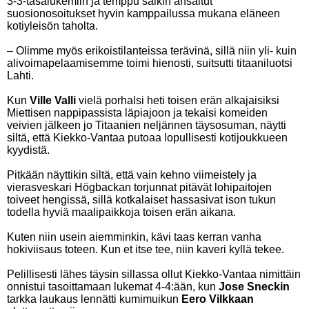
3-3-tasalukemiin ja temppu saikin ansaitut
suosionosoitukset hyvin kamppailussa mukana eläneen
kotiyleisön taholta.
– Olimme myös erikoistilanteissa terävinä, sillä niin yli- kuin
alivoimapelaamisemme toimi hienosti, suitsutti titaaniluotsi
Lahti.
Kun
Ville Valli
vielä porhalsi heti toisen erän alkajaisiksi
Miettisen nappipassista läpiajoon ja tekaisi komeiden
veivien jälkeen jo Titaanien neljännen täysosuman, näytti
siltä, että Kiekko-Vantaa putoaa lopullisesti kotijoukkueen
kyydistä.
Pitkään näyttikin siltä, että vain kehno viimeistely ja
vierasveskari Högbackan torjunnat pitävät lohipaitojen
toiveet hengissä, sillä kotkalaiset hassasivat ison tukun
todella hyviä maalipaikkoja toisen erän aikana.
Kuten niin usein aiemminkin, kävi taas kerran vanha
hokiviisaus toteen. Kun et itse tee, niin kaveri kyllä tekee.
Pelillisesti lähes täysin sillassa ollut Kiekko-Vantaa nimittäin
onnistui tasoittamaan lukemat 4-4:ään, kun
Jose Sneckin
tarkka laukaus lennätti kumimuikun
Eero Vilkkaan