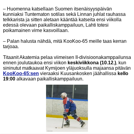
– Huomenna katsellaan Suomen itsenäisyyspäivän
kunniaksi Tuntematon sotilas sekä Linnan juhlat rauhassa
telkkarista ja sitten aletaan kääntää katseita ensi viikolla
edessä olevaan paikalliskamppailuun, Lahti totesi
poikamainen virne kasvoillaan.
– Palan halusta nähdä, mitä KooKoo-65 meille taas kerran
tarjoaa.
Titaanit Akatemia pelaa viimeisen II-divisioonakamppailunsa
ennen joulutaukoa ensi viikon
keskiviikkona (10.12.)
, kun
sininutut matkaavat Kymijoen yläjuoksulla majaansa pitävän
KooKoo-65:sen
vieraaksi Kuusankosken jäähallissa
kello
19:00
alkavaan paikalliskamppailuun.