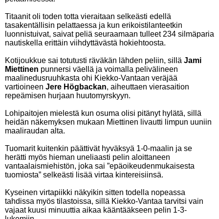
Titaanit oli toden totta vieraitaan selkeästi edellä
tasakentällisin pelattaessa ja kun erikoistilanteetkin
luonnistuivat, saivat peliä seuraamaan tulleet 234 silmäparia
nautiskella erittäin viihdyttävästä hokiehtoosta.
Kotijoukkue sai totutusti räväkän lähden peliin, sillä
Jami
Miettinen
punnersi väellä ja voimalla pelivälineen
maalinedusruuhkasta ohi Kiekko-Vantaan veräjää
vartioineen
Jere Högbackan
, aiheuttaen vierasaition
repeämisen hurjaan huutomyrskyyn.
Lohipaitojen mielestä kun osuma olisi pitänyt hylätä, sillä
heidän näkemyksen mukaan Miettinen livautti limpun uuniin
maaliraudan alta.
Tuomarit kuitenkin päättivät hyväksyä 1-0-maalin ja se
herätti myös hieman uneliaasti pelin aloittaneen
vantaalaismiehistön, joka sai ”epäoikeudenmukaisesta
tuomiosta” selkeästi lisää virtaa kintereisiinsä.
Kyseinen virtapiikki näkyikin sitten todella nopeassa
tahdissa myös tilastoissa, sillä Kiekko-Vantaa tarvitsi vain
vajaat kuusi minuuttia aikaa kääntääkseen pelin 1-3-
lukemiin.