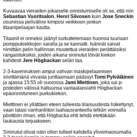
Kuvaavaa vieraiden jokaiselle onnistumiselle oli se, että niin
Sebastian Vuoritsalon
,
Henri Siivosen
kuin
Jose Sneckin
osumissa peliväline kimposi verkkoon jonkun
titaanipelaajan kautta.
Titaanit ei onneksi jäänyt surkuttelemaan huonoa tuuriaan
pomppukiekkojen saralla ja se kannatti. Isännät saivat
nimittäin pelin hallinnan muutettua vieraiden perättäisiksi
rangaistuksiksi, joiden aikana sininutut löivät kiekon
kahdesti
Jere Högbackan
selän taa.
2-3-kavennuksen ampui vahvan maskipelaamisen
siivittämänä viivasta junttaamaan päässyt
Tomi Pylväläinen
ja ajassa 15:55 oli vuorossa
Jami Miettinen
, joka sai p-
pisteiden välissä haltuunsa vantaalaisvahti Högbackan
epäonnistuneen purkukiekon.
Miettinen ei yllättäen eteen tulleesta tilaisuudesta häkeltynyt,
vaan latasi vanhanliiton laahausranteella telkän voimalla
pönttöön ilman, että Högbacka ehti tehdä elettäkään
laukausta torjuakseen.
Sininutut olivat näin ollen tulleet kahdella ylivoimaosumalla