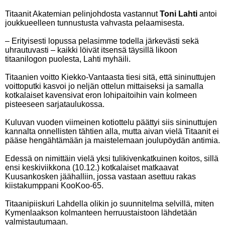
Titaanit Akatemian pelinjohdosta vastannut
Toni Lahti
antoi
joukkueelleen tunnustusta vahvasta pelaamisesta.
– Erityisesti lopussa pelasimme todella järkevästi sekä
uhrautuvasti – kaikki löivät itsensä täysillä likoon
titaanilogon puolesta, Lahti myhäili.
Titaanien voitto Kiekko-Vantaasta tiesi sitä, että sininuttujen
voittoputki kasvoi jo neljän ottelun mittaiseksi ja samalla
kotkalaiset kavensivat eron lohipaitoihin vain kolmeen
pisteeseen sarjataulukossa.
Kuluvan vuoden viimeinen kotiottelu päättyi siis sininuttujen
kannalta onnellisten tähtien alla, mutta aivan vielä Titaanit ei
pääse hengähtämään ja maistelemaan joulupöydän antimia.
Edessä on nimittäin vielä yksi tulikivenkatkuinen koitos, sillä
ensi keskiviikkona (10.12.) kotkalaiset matkaavat
Kuusankosken jäähalliin, jossa vastaan asettuu rakas
kiistakumppani KooKoo-65.
Titaanipiiskuri Lahdella olikin jo suunnitelma selvillä, miten
Kymenlaakson kolmanteen herruustaistoon lähdetään
valmistautumaan.