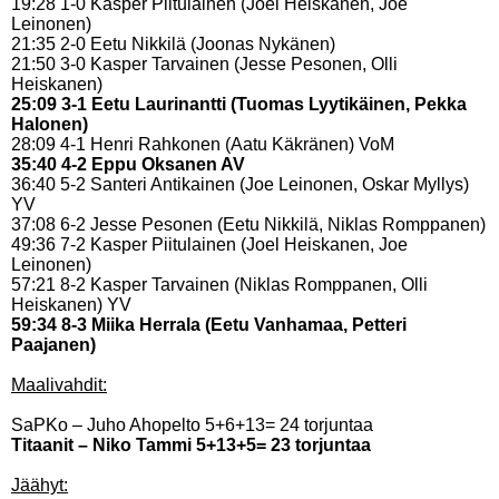
19:28 1-0 Kasper Piitulainen (Joel Heiskanen, Joe
Leinonen)
21:35 2-0 Eetu Nikkilä (Joonas Nykänen)
21:50 3-0 Kasper Tarvainen (Jesse Pesonen, Olli
Heiskanen)
25:09 3-1 Eetu Laurinantti (Tuomas Lyytikäinen, Pekka
Halonen)
28:09 4-1 Henri Rahkonen (Aatu Käkränen) VoM
35:40 4-2 Eppu Oksanen AV
36:40 5-2 Santeri Antikainen (Joe Leinonen, Oskar Myllys)
YV
37:08 6-2 Jesse Pesonen (Eetu Nikkilä, Niklas Romppanen)
49:36 7-2 Kasper Piitulainen (Joel Heiskanen, Joe
Leinonen)
57:21 8-2 Kasper Tarvainen (Niklas Romppanen, Olli
Heiskanen) YV
59:34 8-3 Miika Herrala (Eetu Vanhamaa, Petteri
Paajanen)
Maalivahdit:
SaPKo – Juho Ahopelto 5+6+13= 24 torjuntaa
Titaanit – Niko Tammi 5+13+5= 23 torjuntaa
Jäähyt: