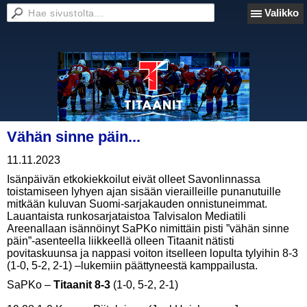
Valikko
Vähän sinne päin...
11.11.2023
Isänpäivän etkokiekkoilut eivät olleet Savonlinnassa
toistamiseen lyhyen ajan sisään vierailleille punanutuille
mitkään kuluvan Suomi-sarjakauden onnistuneimmat.
Lauantaista runkosarjataistoa Talvisalon Mediatili
Areenallaan isännöinyt SaPKo nimittäin pisti ”vähän sinne
päin”-asenteella liikkeellä olleen Titaanit nätisti
povitaskuunsa ja nappasi voiton itselleen lopulta tylyihin 8-3
(1-0, 5-2, 2-1) –lukemiin päättyneestä kamppailusta.
SaPKo –
Titaanit 8-3
(1-0, 5-2, 2-1)