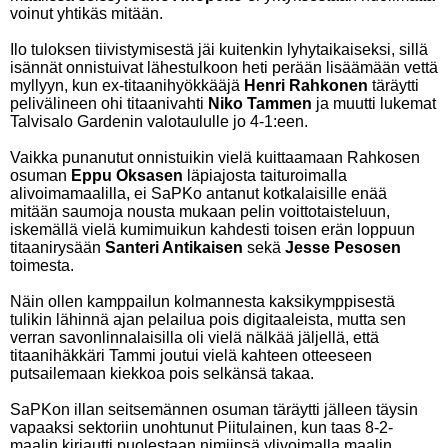
voinut yhtikäs mitään.
Ilo tuloksen tiivistymisestä jäi kuitenkin lyhytaikaiseksi, sillä
isännät onnistuivat lähestulkoon heti perään lisäämään vettä
myllyyn, kun ex-titaanihyökkääjä
Henri Rahkonen
täräytti
pelivälineen ohi titaanivahti
Niko Tammen
ja muutti lukemat
Talvisalo Gardenin valotaululle jo 4-1:een.
Vaikka punanutut onnistuikin vielä kuittaamaan Rahkosen
osuman
Eppu Oksasen
läpiajosta taituroimalla
alivoimamaalilla, ei SaPKo antanut kotkalaisille enää
mitään saumoja nousta mukaan pelin voittotaisteluun,
iskemällä vielä kumimuikun kahdesti toisen erän loppuun
titaanirysään
Santeri Antikaisen
sekä
Jesse Pesosen
toimesta.
Näin ollen kamppailun kolmannesta kaksikymppisestä
tulikin lähinnä ajan pelailua pois digitaaleista, mutta sen
verran savonlinnalaisilla oli vielä nälkää jäljellä, että
titaanihäkkäri Tammi joutui vielä kahteen otteeseen
putsailemaan kiekkoa pois selkänsä takaa.
SaPKon illan seitsemännen osuman täräytti jälleen täysin
vapaaksi sektoriin unohtunut Piitulainen, kun taas 8-2-
maalin kirjautti puolestaan nimiinsä ylivoimalla maalin