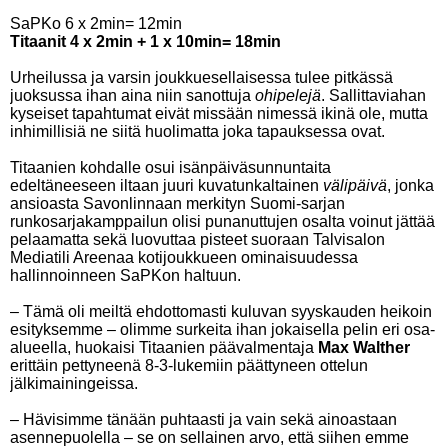
SaPKo 6 x 2min= 12min
Titaanit 4 x 2min + 1 x 10min= 18min
Urheilussa ja varsin joukkuesellaisessa tulee pitkässä
juoksussa ihan aina niin sanottuja
ohipelejä
. Sallittaviahan
kyseiset tapahtumat eivät missään nimessä ikinä ole, mutta
inhimillisiä ne siitä huolimatta joka tapauksessa ovat.
Titaanien kohdalle osui isänpäiväsunnuntaita
edeltäneeseen iltaan juuri kuvatunkaltainen
välipäivä
, jonka
ansioasta Savonlinnaan merkityn Suomi-sarjan
runkosarjakamppailun olisi punanuttujen osalta voinut jättää
pelaamatta sekä luovuttaa pisteet suoraan Talvisalon
Mediatili Areenaa kotijoukkueen ominaisuudessa
hallinnoinneen SaPKon haltuun.
– Tämä oli meiltä ehdottomasti kuluvan syyskauden heikoin
esityksemme – olimme surkeita ihan jokaisella pelin eri osa-
alueella, huokaisi Titaanien päävalmentaja
Max Walther
erittäin pettyneenä 8-3-lukemiin päättyneen ottelun
jälkimainingeissa.
– Hävisimme tänään puhtaasti ja vain sekä ainoastaan
asennepuolella – se on sellainen arvo, että siihen emme