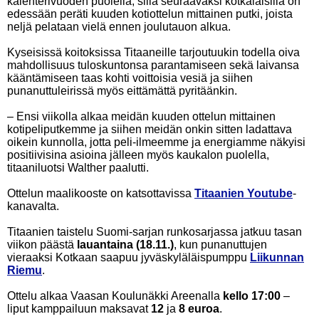
kalenterivuoden puolella, sillä seuraavaksi kotkalaisilla on
edessään peräti kuuden kotiottelun mittainen putki, joista
neljä pelataan vielä ennen joulutauon alkua.
Kyseisissä koitoksissa Titaaneille tarjoutuukin todella oiva
mahdollisuus tuloskuntonsa parantamiseen sekä laivansa
kääntämiseen taas kohti voittoisia vesiä ja siihen
punanuttuleirissä myös eittämättä pyritäänkin.
– Ensi viikolla alkaa meidän kuuden ottelun mittainen
kotipeliputkemme ja siihen meidän onkin sitten ladattava
oikein kunnolla, jotta peli-ilmeemme ja energiamme näkyisi
positiivisina asioina jälleen myös kaukalon puolella,
titaaniluotsi Walther paalutti.
Ottelun maalikooste on katsottavissa
Titaanien Youtube
-
kanavalta.
Titaanien taistelu Suomi-sarjan runkosarjassa jatkuu tasan
viikon päästä
lauantaina (18.11.)
, kun punanuttujen
vieraaksi Kotkaan saapuu jyväskyläläispumppu
Liikunnan
Riemu
.
Ottelu alkaa Vaasan Koulunäkki Areenalla
kello 17:00
–
liput kamppailuun maksavat
12
ja
8 euroa
.