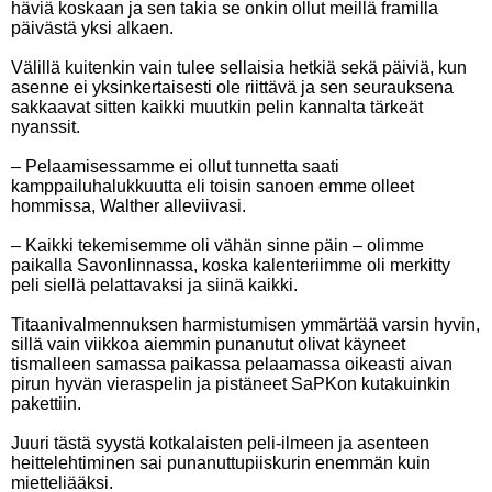
häviä koskaan ja sen takia se onkin ollut meillä framilla
päivästä yksi alkaen.
Välillä kuitenkin vain tulee sellaisia hetkiä sekä päiviä, kun
asenne ei yksinkertaisesti ole riittävä ja sen seurauksena
sakkaavat sitten kaikki muutkin pelin kannalta tärkeät
nyanssit.
– Pelaamisessamme ei ollut tunnetta saati
kamppailuhalukkuutta eli toisin sanoen emme olleet
hommissa, Walther alleviivasi.
– Kaikki tekemisemme oli vähän sinne päin – olimme
paikalla Savonlinnassa, koska kalenteriimme oli merkitty
peli siellä pelattavaksi ja siinä kaikki.
Titaanivalmennuksen harmistumisen ymmärtää varsin hyvin,
sillä vain viikkoa aiemmin punanutut olivat käyneet
tismalleen samassa paikassa pelaamassa oikeasti aivan
pirun hyvän vieraspelin ja pistäneet SaPKon kutakuinkin
pakettiin.
Juuri tästä syystä kotkalaisten peli-ilmeen ja asenteen
heittelehtiminen sai punanuttupiiskurin enemmän kuin
mietteliääksi.