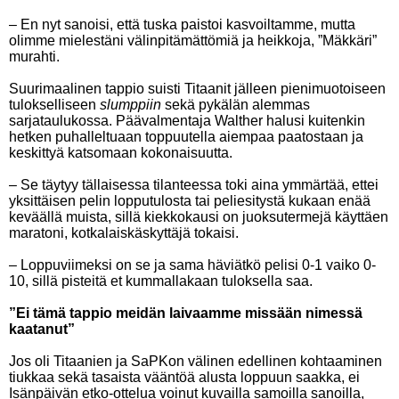
– En nyt sanoisi, että tuska paistoi kasvoiltamme, mutta
olimme mielestäni välinpitämättömiä ja heikkoja, ”Mäkkäri”
murahti.
Suurimaalinen tappio suisti Titaanit jälleen pienimuotoiseen
tulokselliseen
slumppiin
sekä pykälän alemmas
sarjataulukossa. Päävalmentaja Walther halusi kuitenkin
hetken puhalleltuaan toppuutella aiempaa paatostaan ja
keskittyä katsomaan kokonaisuutta.
– Se täytyy tällaisessa tilanteessa toki aina ymmärtää, ettei
yksittäisen pelin lopputulosta tai peliesitystä kukaan enää
keväällä muista, sillä kiekkokausi on juoksutermejä käyttäen
maratoni, kotkalaiskäskyttäjä tokaisi.
– Loppuviimeksi on se ja sama häviätkö pelisi 0-1 vaiko 0-
10, sillä pisteitä et kummallakaan tuloksella saa.
”Ei tämä tappio meidän laivaamme missään nimessä
kaatanut”
Jos oli Titaanien ja SaPKon välinen edellinen kohtaaminen
tiukkaa sekä tasaista vääntöä alusta loppuun saakka, ei
Isänpäivän etko-ottelua voinut kuvailla samoilla sanoilla,