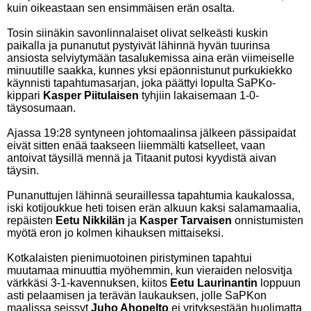
kuin oikeastaan sen ensimmäisen erän osalta.
Tosin siinäkin savonlinnalaiset olivat selkeästi kuskin
paikalla ja punanutut pystyivät lähinnä hyvän tuurinsa
ansiosta selviytymään tasalukemissa aina erän viimeiselle
minuutille saakka, kunnes yksi epäonnistunut purkukiekko
käynnisti tapahtumasarjan, joka päättyi lopulta SaPKo-
kippari
Kasper Piitulaisen
tyhjiin lakaisemaan 1-0-
täysosumaan.
Ajassa 19:28 syntyneen johtomaalinsa jälkeen pässipaidat
eivät sitten enää taakseen liiemmälti katselleet, vaan
antoivat täysillä mennä ja Titaanit putosi kyydistä aivan
täysin.
Punanuttujen lähinnä seuraillessa tapahtumia kaukalossa,
iski kotijoukkue heti toisen erän alkuun kaksi salamamaalia,
repäisten
Eetu Nikkilän
ja
Kasper Tarvaisen
onnistumisten
myötä eron jo kolmen kihauksen mittaiseksi.
Kotkalaisten pienimuotoinen piristyminen tapahtui
muutamaa minuuttia myöhemmin, kun vieraiden nelosvitja
värkkäsi 3-1-kavennuksen, kiitos
Eetu Laurinantin
loppuun
asti pelaamisen ja terävän laukauksen, jolle SaPKon
maalissa seissyt
Juho Ahopelto
ei yrityksestään huolimatta