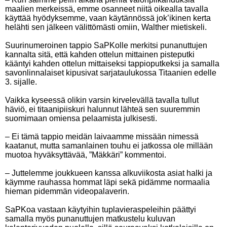
maalien merkeissä, emme osanneet niitä oikealla tavalla
käyttää hyödyksemme, vaan käytännössä jok’ikinen kerta
helähti sen jälkeen välittömästi omiin, Walther mietiskeli.
Suurinumeroinen tappio SaPKolle merkitsi punanuttujen
kannalta sitä, että kahden ottelun mittainen pisteputki
kääntyi kahden ottelun mittaiseksi tappioputkeksi ja samalla
savonlinnalaiset kipusivat sarjataulukossa Titaanien edelle
3. sijalle.
Vaikka kyseessä olikin varsin kirvelevällä tavalla tullut
häviö, ei titaanipiiskuri halunnut lähteä sen suuremmin
suomimaan omiensa pelaamista julkisesti.
– Ei tämä tappio meidän laivaamme missään nimessä
kaatanut, mutta samanlainen touhu ei jatkossa ole millään
muotoa hyväksyttävää, ”Mäkkäri” kommentoi.
– Juttelemme joukkueen kanssa alkuviikosta asiat halki ja
käymme rauhassa hommat läpi sekä pidämme normaalia
hieman pidemmän videopalaverin.
SaPKoa vastaan käytyihin tuplavieraspeleihin päättyi
samalla myös punanuttujen matkustelu kuluvan