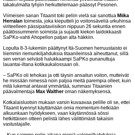
takakulmalta tyhjiin herkuttelemaan päässyt Pesonen.
Viimeisen sanan Titaanit toki peliin vielä sai sanottua
Miika
Herralan
toimesta, joka kieputteli jo voitonsäveliä urkuhinsa
viriteelleen pässipaitaviisikon nippuun 26 sekuntia ennen
päätössummerin soimista ja sujautti kiekon taidokkaasti
SaPKo-vahti Ahopellon patjan alta häkkiin.
Lopulta 8-3-lukemiin päättynyt Itä-Suomen herruustaisto ei
liiemmin riemunkiljahduksia titaanileirissä aiheuttanut, sillä
sen verran selvästi halukkaampi SaPKo punanuttuja
lauantai-iltana kotikaukalossaan oli.
– SaPKo oli tehokas ja otti täysin ansaitun voiton, mutteivät
he missään nimessä noin paljoa meitä parempia olleet, kuin
mitä lukemat antavat ymmärtää, summasi Titaanien
päävalmentaja
Max Walther
oman näkemyksensä.
Kotkalaisluotsin mukaan varsin kuvaavaa pelille oli se, ettei
Titaanit kyennyt käyttämään omia momentum-hetkiään
alkuunkaan hyödykseen, vaan käytännössä sössi
hetkittäisen otteen pelistä lähes välittömästi takaisin
vastustajalle.
– Kun saimme pelin aikana pieniä valonpilkahduksia