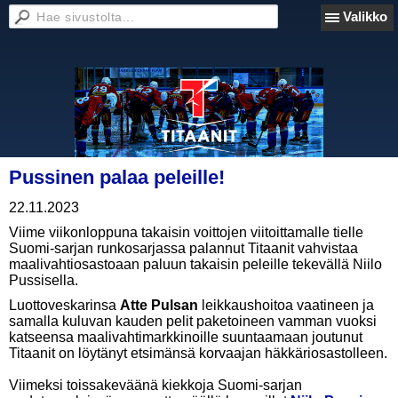
Valikko
Pussinen palaa peleille!
22.11.2023
Viime viikonloppuna takaisin voittojen viitoittamalle tielle
Suomi-sarjan runkosarjassa palannut Titaanit vahvistaa
maalivahtiosastoaan paluun takaisin peleille tekevällä Niilo
Pussisella.
Luottoveskarinsa
Atte Pulsan
leikkaushoitoa vaatineen ja
samalla kuluvan kauden pelit paketoineen vamman vuoksi
katseensa maalivahtimarkkinoille suuntaamaan joutunut
Titaanit on löytänyt etsimänsä korvaajan häkkäriosastolleen.
Viimeksi toissakeväänä kiekkoja Suomi-sarjan