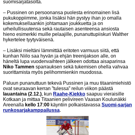
suomisarjatasolta.
– Pussinen on persoonansa puolesta erinomainen lisä
pukukoppiimme, jonka lisäksi hän pystyy ihan jo omalla
kokemuksellaankin johtamaan joukkuetta ja on
urheilullisuutensa sekä rautaisen asenteensa ansiosta
hieno esimerkki muille pelaajille, punanuttupiiskuri Walther
hykertelee tyytyväisenä.
– Lisäksi mieltäni lämmittää eritoten varmuus siitä, että
kunhan Niilo saa hyvän ja ehjän treenijakson alle, on
häneltä lupa vuodenvaihteen jälkeen odottaa aisaparinsa
Niko Tammen
sparrauksen sekä tukemisen ohella vahvaa
suorittamista myös pelihommienkin muodossa.
Paluun punanuttuun tekevä Pussinen ja muu titaanimiehistö
ovat seuraavan kerran ”tulessa” reilun viikon päästä
lauantaina (2.12.)
, kun
Raahe-Kiekko
saapuu vieraisille
Kotkaan ja mittaa Titaanien pelivireen Vaasan Koulunäkki
Areenalla
kello 17:00
käyntiin polkaistavassa
Suomi-sarjan
runkosarjakamppailussa
.