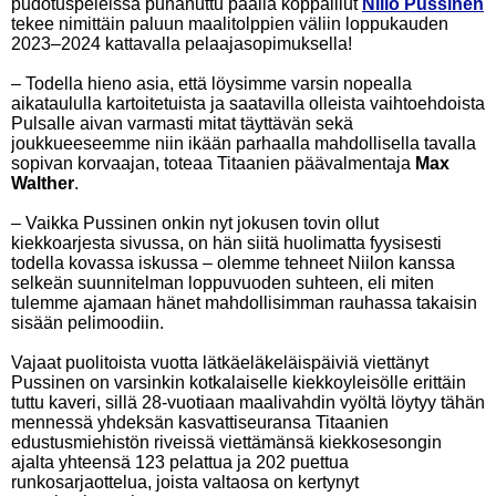
pudotuspeleissä punanuttu päällä koppaillut
Niilo Pussinen
tekee nimittäin paluun maalitolppien väliin loppukauden
2023–2024 kattavalla pelaajasopimuksella!
– Todella hieno asia, että löysimme varsin nopealla
aikataululla kartoitetuista ja saatavilla olleista vaihtoehdoista
Pulsalle aivan varmasti mitat täyttävän sekä
joukkueeseemme niin ikään parhaalla mahdollisella tavalla
sopivan korvaajan, toteaa Titaanien päävalmentaja
Max
Walther
.
– Vaikka Pussinen onkin nyt jokusen tovin ollut
kiekkoarjesta sivussa, on hän siitä huolimatta fyysisesti
todella kovassa iskussa – olemme tehneet Niilon kanssa
selkeän suunnitelman loppuvuoden suhteen, eli miten
tulemme ajamaan hänet mahdollisimman rauhassa takaisin
sisään pelimoodiin.
Vajaat puolitoista vuotta lätkäeläkeläispäiviä viettänyt
Pussinen on varsinkin kotkalaiselle kiekkoyleisölle erittäin
tuttu kaveri, sillä 28-vuotiaan maalivahdin vyöltä löytyy tähän
mennessä yhdeksän kasvattiseuransa Titaanien
edustusmiehistön riveissä viettämänsä kiekkosesongin
ajalta yhteensä 123 pelattua ja 202 puettua
runkosarjaottelua, joista valtaosa on kertynyt